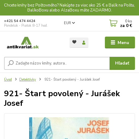
Chcete knihy bez Poštovného? Nakúpte za viac ako 25 € a Balík na Poštu,
BalíkoBoxu alebo AlzaBoxu máte ZADARMO.
0
ks
+421 54 474 4424
EUR
za
0 €
Pondelok - Piatok 8-17 hod.
Menu
Hľadať
Úvod
Detektívky
921- Štart povolený - Jurášek Josef
921- Štart povolený - Jurášek
Josef