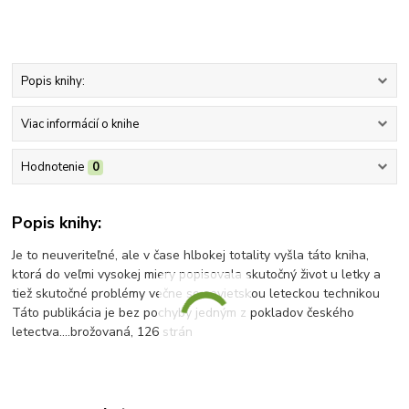
Popis knihy:
Viac informácií o knihe
Hodnotenie
0
Popis knihy:
Je to neuveriteľné, ale v čase hlbokej totality vyšla táto kniha,
ktorá do veľmi vysokej miery popisovala skutočný život u letky a
tiež skutočné problémy večne so sovietskou leteckou technikou
Táto publikácia je bez pochyby jedným z pokladov českého
letectva....brožovaná, 126 strán