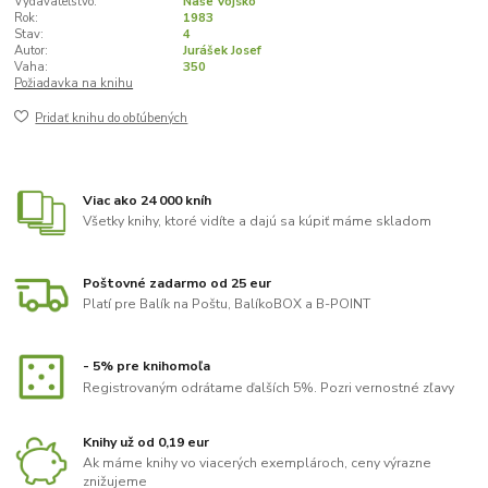
Vydavateľstvo:
Naše Vojsko
Rok:
1983
Stav:
4
Autor:
Jurášek Josef
Vaha:
350
Požiadavka na knihu
Pridať knihu do obľúbených
Viac ako 24 000 kníh
Všetky knihy, ktoré vidíte a dajú sa kúpiť máme skladom
Poštovné zadarmo od 25 eur
Platí pre Balík na Poštu, BalíkoBOX a B-POINT
- 5% pre knihomoľa
Registrovaným odrátame ďalších 5%. Pozri vernostné zľavy
Knihy už od 0,19 eur
Ak máme knihy vo viacerých exemplároch, ceny výrazne
znižujeme