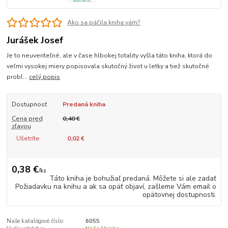
Ako sa páčila kniha vám?
Jurášek Josef
Je to neuveriteľné, ale v čase hlbokej totality vyšla táto kniha, ktorá do
veľmi vysokej miery popisovala skutočný život u letky a tiež skutočné
probl...
celý popis
Dostupnosť
Predaná kniha
Cena pred
0,40 €
zľavou
Ušetríte
0,02 €
0,38 €
/
ks
Táto kniha je bohužiaľ predaná. Môžete si ale zadať
Požiadavku na knihu a ak sa opäť objaví, zašleme Vám email o
opätovnej dostupnosti.
Naše katalógové číslo:
6055