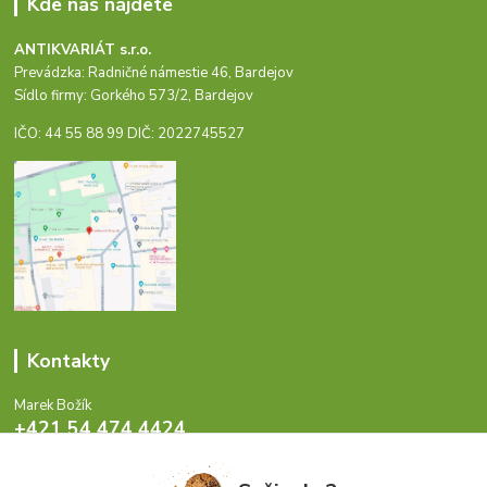
Kde nás nájdete
ANTIKVARIÁT s.r.o.
Prevádzka: Radničné námestie 46, Bardejov
Sídlo firmy: Gorkého 573/2, Bardejov
IČO: 44 55 88 99 DIČ: 2022745527
Kontakty
Marek Božík
+421 54 474 4424
Pondelok - Piatok 8-17 hod.