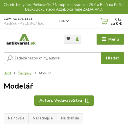
Chcete knihy bez Poštovného? Nakúpte za viac ako 25 € a Balík na Poštu,
BalíkoBoxu alebo AlzaBoxu máte ZADARMO.
0
ks
+421 54 474 4424
EUR
za
0 €
Pondelok - Piatok 8-17 hod.
Menu
Hľadať
Úvod
Časopisy
Modelář
Modelář
Autori, Vydavateľstvá
Najnovšie
Najlacnejšie
Najdrahšie