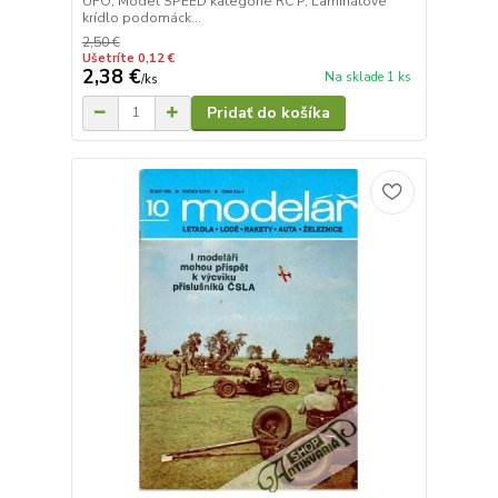
UFO, Model SPEED kategorie RC P, Laminátove
krídlo podomáck...
2,50 €
Ušetríte 0,12 €
2,38 €
Na sklade 1 ks
/
ks
Pridať do košíka