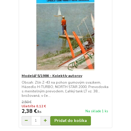
Modelář 5/1986 - Kolektív autorov
Obsah: Zlín Z-43 na pohon gumovým svazkem,
Házedlo H-TURBO, NORTH STAR 2000, Prevodovka
s menitelným prevodem, Ľahký tank LT vz. 38...
brožovaná, v če...
2,50 €
Ušetríte 0,12 €
2,38 €
Na sklade 1 ks
/
ks
Pridať do košíka