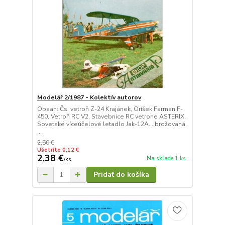
Modelář 2/1987 - Kolektív autorov
Obsah: Čs. vetroň Z-24 Krajánek, Oríšek Farman F-
450, Vetroň RC V2, Stavebnice RC vetrone ASTERIX,
Sovetské víceúčelové letadlo Jak-12A... brožovaná,
...
2,50 €
Ušetríte 0,12 €
2,38 €
Na sklade 1 ks
/
ks
Pridať do košíka