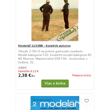
Modelář 11/1986 - Kolektív autorov
Obsah: Z-50 LS na pohon gumovým svazkem,
Model kategorie F1D, Soutežní model kategorie RC
M1 Monzun, Majstrovstvá SSR F3A... brožovaná, v
češtine, 32 ...
2,50 €
Ušetríte 0,12 €
2,38 €
Predaná kniha
/
ks
Viac o knihe