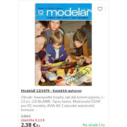
Modelář 12/1979 - Kolektív autorov
Obsah: Sweepette trophy, Jak dál kolem pylonu, L-
13 a L-13J BLANÍK, Tipsy Junior, Mistrovství ČSSR
pro RC modely, AVIA AE 2 závodní automobil
formule ...
2,50 €
Ušetríte 0,12 €
2,38 €
Na sklade 1 ks
/
ks