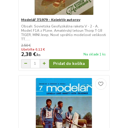
Modelář 7/1979 - Kolektív autorov
Obsah: Sovietska Geofyzikálna raketa V - 2 - A,
Model F1A z Plzne, Amatérský letoun Thorp T-18
TIGER, MINI Jeep, Nové spráhlo modelové velikosti
TT......
2,50 €
Ušetríte 0,12 €
2,38 €
Na sklade 1 ks
/
ks
Pridať do košíka