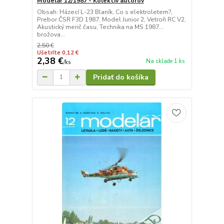
Modelář 12/1987 - Kolektív autorov
Obsah: Házecí L-23 Blaník, Co s elektroletem?,
Prebor ČSR F3D 1987, Model Junior 2, Vetroň RC V2,
Akustický merič času, Technika na MS 1987...
brožova...
2,50 €
Ušetríte 0,12 €
2,38 €
Na sklade 1 ks
/
ks
Pridať do košíka