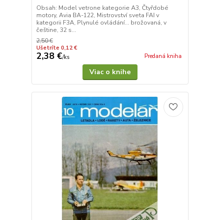
Obsah: Model vetrone kategorie A3, Čtyřdobé
motory, Avia BA-122, Mistrovství sveta FAI v
kategorii F3A, Plynulé ovládání... brožovaná, v
češtine, 32 s...
2,50 €
Ušetríte 0,12 €
2,38 €
Predaná kniha
/
ks
Viac o knihe