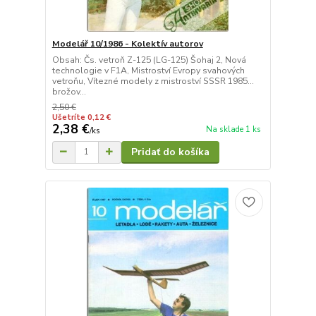
Modelář 10/1986 - Kolektív autorov
Obsah: Čs. vetroň Z-125 (LG-125) Šohaj 2, Nová
technologie v F1A, Mistroství Evropy svahových
vetroňu, Vítezné modely z mistroství SSSR 1985...
brožov...
2,50 €
Ušetríte 0,12 €
2,38 €
Na sklade 1 ks
/
ks
Pridať do košíka