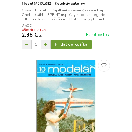
Modelář 10/1982 - Kolektív autorov
Obsah: Družební trojutkání v severočeském kraji,
Ohebné táhlo, SPRINT úspešný model kategorie
F3F... brožovaná, v češtine, 32 strán, veľký formát
2,50 €
Ušetríte 0,12 €
2,38 €
Na sklade 1 ks
/
ks
Pridať do košíka