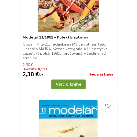
Modelář 11/1981 - Kolektív autorov
Obsah: MIG-21, Technika na MS ve volném letu,
Házedlo MAJKA, Vetron kategorie A1 Leontýnka,
Lázeňský pohár 1981... brožovaná, v češtine, 32
strán, veľ...
2,50 €
Ušetríte 0,12 €
2,38 €
Predaná kniha
/
ks
Viac o knihe