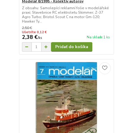
Modelář 6/1995 - Kolektív autorov
Z obsahu: Samolepící reklamní folie v modelářské
praxi; Stavebnice RC elektroletu Skimmer; Z-37
Agro Turbo; Bristol Scout C na motor Gm-120;
Hawker Ty...
2,50 €
Ušetríte 0,12 €
2,38 €
Na sklade 1 ks
/
ks
Pridať do košíka