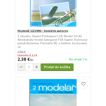
Modelář 12/1990 - Kolektív autorov
Z obsahu: Házecí Polikarpov I-16; Model SV-43;
Akrobatický model kategorie F3A Saphir; Kolesový
parník Bohemia; Flemalle 90...v češtine, brožovaná,
ve...
2,50 €
Ušetríte 0,12 €
2,38 €
Na sklade 1 ks
/
ks
Pridať do košíka