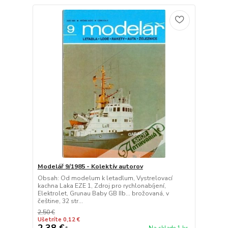
Modelář 9/1985 - Kolektív autorov
Obsah: Od modelum k letadlum, Vystrelovací
kachna Laka EZE 1, Zdroj pro rychlonabíjení,
Elektrolet, Grunau Baby GB IIb... brožovaná, v
češtine, 32 str...
2,50 €
Ušetríte 0,12 €
2,38 €