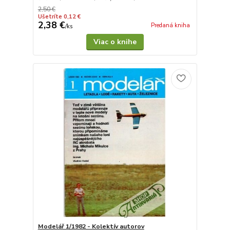
2,50 €
Ušetríte 0,12 €
2,38 €
Predaná kniha
/
ks
Viac o knihe
Modelář 1/1982 - Kolektív autorov