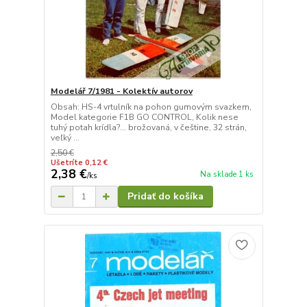
Modelář 7/1981 - Kolektív autorov
Obsah: HS-4 vrtulník na pohon gumovým svazkem,
Model kategorie F1B GO CONTROL, Kolik nese
tuhý potah krídla?... brožovaná, v češtine, 32 strán,
veľký ...
2,50 €
Ušetríte 0,12 €
2,38 €
Na sklade 1 ks
/
ks
Pridať do košíka