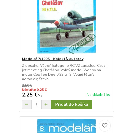
Modelář 7/1995 - Kolektív autorov
Z obsahu: Větroň kategorie RC V2 Lucullus; Czech
jet meeting Chotěšov; Volný model Weepy na
motor Cox Tee Dee 0,33 cm3; Volně létající
aerovlek; Stavb...
2,50 €
Ušetríte 0,25 €
2,25 €
Na sklade 1 ks
/
ks
Pridať do košíka