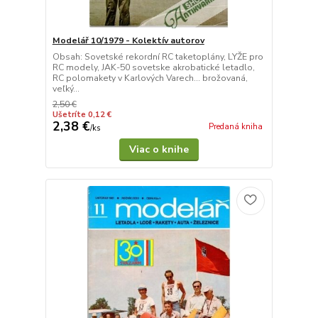
Modelář 10/1979 - Kolektív autorov
Obsah: Sovetské rekordní RC taketoplány, LYŽE pro
RC modely, JAK-50 sovetske akrobatické letadlo,
RC polomakety v Karlových Varech... brožovaná,
veľký...
2,50 €
Ušetríte 0,12 €
2,38 €
Predaná kniha
/
ks
Viac o knihe