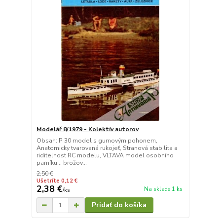
Modelář 8/1979 - Kolektív autorov
Obsah: P 30 model s gumovým pohonem,
Anatomicky tvarovaná rukojeť, Stranová stabilita a
riditelnost RC modelu, VLTAVA model osobního
parníku... brožov...
2,50 €
Ušetríte 0,12 €
2,38 €
Na sklade 1 ks
/
ks
Pridať do košíka