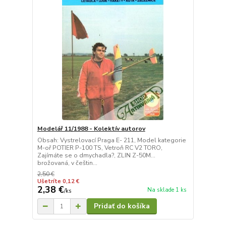
Modelář 11/1988 - Kolektív autorov
Obsah: Vystrelovací Praga E- 211, Model kategorie
M-oř POTIER P-100 TS, Vetroň RC V2 TORO,
Zajímáte se o dmychadla?, ZLIN Z-50M...
brožovaná, v češtin...
2,50 €
Ušetríte 0,12 €
2,38 €
Na sklade 1 ks
/
ks
Pridať do košíka