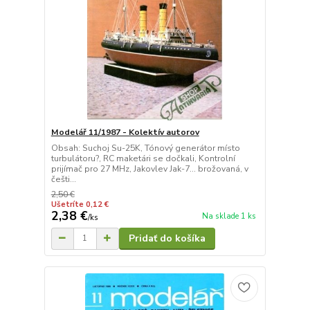
Modelář 11/1987 - Kolektív autorov
Obsah: Suchoj Su-25K, Tónový generátor místo
turbulátoru?, RC maketári se dočkali, Kontrolní
prijímač pro 27 MHz, Jakovlev Jak-7... brožovaná, v
češti...
2,50 €
Ušetríte 0,12 €
2,38 €
Na sklade 1 ks
/
ks
Pridať do košíka