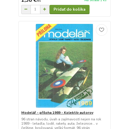
Na sklade 1 ks
/
ks
Pridať do košíka
Modelář - příloha 1989 - Kolektív autorov
96 stran návodu, úvah a zajímavostí nejen na rok
1989 - letadla, lodě, rakety, auta, železnice... v
češtine, brožovaná, veľký formát, 96 strán