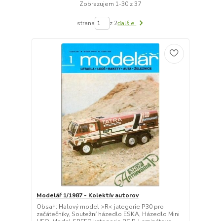
Zobrazujem 1-30 z 37
strana
z 2
ďalšie
Modelář 1/1987 - Kolektív autorov
Obsah: Halový model >R< jategorie P30 pro
začátečníky, Soutežní házedlo ESKA, Házedlo Mini