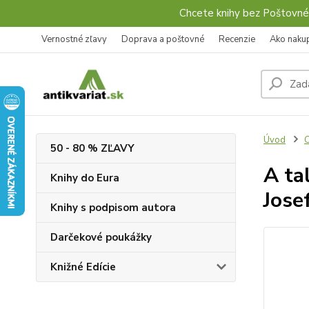
Chcete knihy bez Poštovné
Vernostné zľavy
Doprava a poštovné
Recenzie
Ako naku
Úvod
C
50 - 80 % ZĽAVY
A ta
Knihy do Eura
Jose
Knihy s podpisom autora
Darčekové poukážky
Knižné Edície