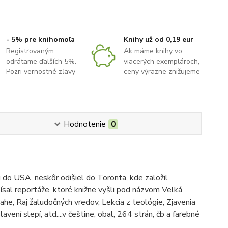
- 5% pre knihomoľa
Knihy už od 0,19 eur
Registrovaným
Ak máme knihy vo
odrátame ďalších 5%.
viacerých exemplároch,
Pozri vernostné zľavy
ceny výrazne znižujeme
Hodnotenie
0
 do USA, neskôr odišiel do Toronta, kde založil
ísal reportáže, ktoré knižne vyšli pod názvom Velká
ahe, Raj žaludočných vredov, Lekcia z teológie, Zjavenia
vení slepí, atd....v češtine, obal, 264 strán, čb a farebné