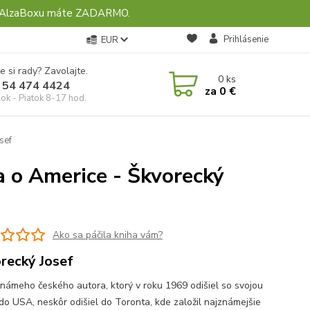
ebo AlzaBoxu máte ZADARMO.
Prihlásenie
EUR
e si rady? Zavolajte.
0
ks
 54 474 4424
za
0 €
ok - Piatok 8-17 hod.
sef
ka o Americe - Škvorecký
Ako sa páčila kniha vám?
recký Josef
známeho českého autora, ktorý v roku 1969 odišiel so svojou
do USA, neskôr odišiel do Toronta, kde založil najznámejšie