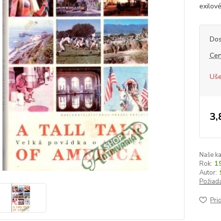
exilové
Dos
Cen
Uše
3,
Naše ka
Rok:
1
Autor:
Požiada
Pri