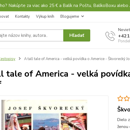
ho? Nakúpte za viac ako 25 € a Balík na Poštu, BalíkoBoxu al
povať
Kontakty
Výkup kníh
Blogujeme
Neviet
Hľadať
+421
Pondel
estopisy
A tall tale of America - velká povídka o Americe - Škvorecký Jo
ll tale of America - velká povíd
f
Škvo
Dielo 
ženou 