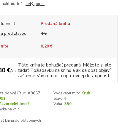
 nakladateľ...
celý popis
tupnosť
Predaná kniha
a pred zľavou
4 €
tríte
0,20 €
Táto kniha je bohužiaľ predaná. Môžete si ale
80 €
zadať Požiadavku na knihu a ak sa opäť objaví,
/
ks
zašleme Vám email o opätovnej dostupnosti.
talógové číslo:
A9667
Vydavateľstvo:
Kruh
991
Stav:
4
Škvorecký Josef
Vaha:
350
vka na knihu
dať knihu do obľúbených