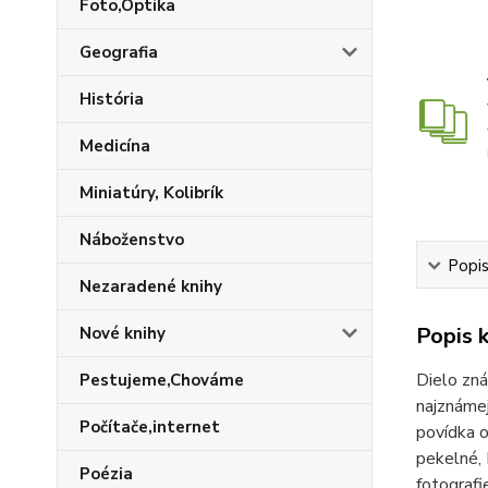
Foto,Optika
Geografia
História
Medicína
Miniatúry, Kolibrík
Náboženstvo
Popis
Nezaradené knihy
Popis k
Nové knihy
Dielo zná
Pestujeme,Chováme
najznámej
Počítače,internet
povídka o
pekelné, 
Poézia
fotografi