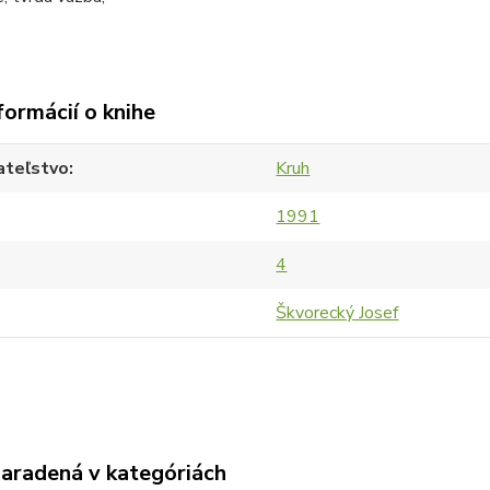
formácií o knihe
ateľstvo
Kruh
1991
4
Škvorecký Josef
zaradená v kategóriách