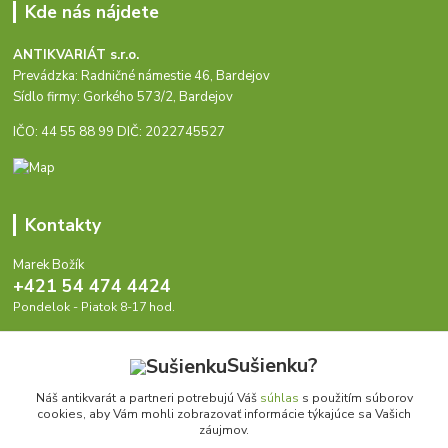
Kde nás nájdete
ANTIKVARIÁT s.r.o.
Prevádzka: Radničné námestie 46, Bardejov
Sídlo firmy: Gorkého 573/2, Bardejov
IČO: 44 55 88 99 DIČ: 2022745527
Kontakty
Marek Božík
+421 54 474 4424
Pondelok - Piatok 8-17 hod.
info@antikvariat.sk
Sušienku?
Náš antikvarát a partneri potrebujú Váš
súhlas
s použitím súborov
cookies, aby Vám mohli zobrazovať informácie týkajúce sa Vašich
záujmov.