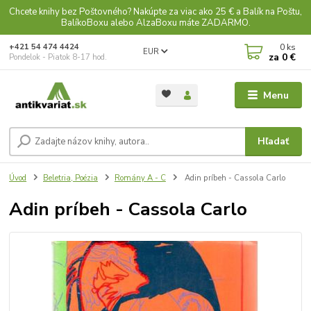
Chcete knihy bez Poštovného? Nakúpte za viac ako 25 € a Balík na Poštu,
BalíkoBoxu alebo AlzaBoxu máte ZADARMO.
0
ks
+421 54 474 4424
EUR
za
0 €
Pondelok - Piatok 8-17 hod.
Menu
Hľadať
Úvod
Beletria, Poézia
Romány A - C
Adin príbeh - Cassola Carlo
Adin príbeh - Cassola Carlo