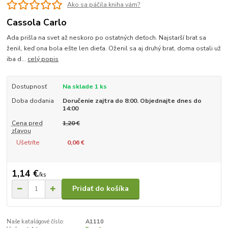
Ako sa páčila kniha vám?
Cassola Carlo
Ada prišla na svet až neskoro po ostatných deťoch. Najstarší brat sa
ženil, keď ona bola ešte len dieťa. Oženil sa aj druhý brat, doma ostali už
iba d...
celý popis
Dostupnosť
Na sklade 1 ks
Doba dodania
Doručenie zajtra do 8:00. Objednajte dnes do
14:00
Cena pred
1,20 €
zľavou
Ušetríte
0,06 €
1,14 €
/
ks
Pridať do košíka
Naše katalógové číslo:
A1110