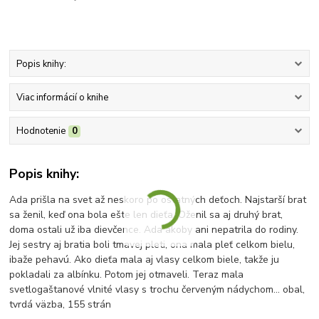
Popis knihy:
Viac informácií o knihe
Hodnotenie
0
Popis knihy:
Ada prišla na svet až neskoro po ostatných deťoch. Najstarší brat
sa ženil, keď ona bola ešte len dieťa. Oženil sa aj druhý brat,
doma ostali už iba dievčence. Ada akoby ani nepatrila do rodiny.
Jej sestry aj bratia boli tmavej pleti, ona mala pleť celkom bielu,
ibaže pehavú. Ako dieťa mala aj vlasy celkom biele, takže ju
pokladali za albínku. Potom jej otmaveli. Teraz mala
svetlogaštanové vlnité vlasy s trochu červeným nádychom... obal,
tvrdá väzba, 155 strán