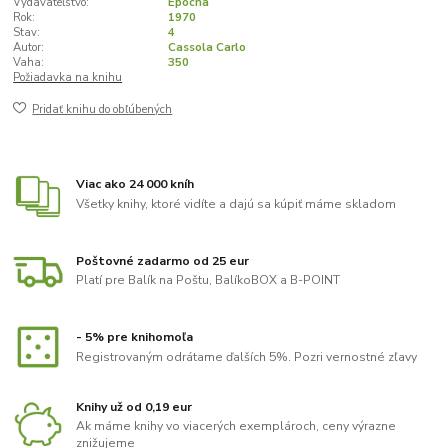
Vydavateľstvo:
Epocha
Rok:
1970
Stav:
4
Autor:
Cassola Carlo
Vaha:
350
Požiadavka na knihu
Pridať knihu do obľúbených
Viac ako 24 000 kníh
Všetky knihy, ktoré vidíte a dajú sa kúpiť máme skladom
Poštovné zadarmo od 25 eur
Platí pre Balík na Poštu, BalíkoBOX a B-POINT
- 5% pre knihomoľa
Registrovaným odrátame ďalších 5%. Pozri vernostné zľavy
Knihy už od 0,19 eur
Ak máme knihy vo viacerých exemplároch, ceny výrazne
znižujeme