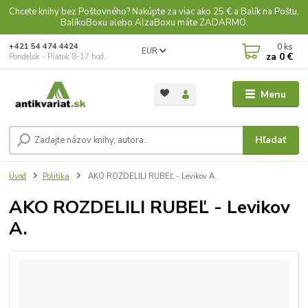
Chcete knihy bez Poštovného? Nakúpte za viac ako 25 € a Balík na Poštu,
BalíkoBoxu alebo AlzaBoxu máte ZADARMO.
0
ks
+421 54 474 4424
EUR
za
0 €
Pondelok - Piatok 8-17 hod.
Menu
Hľadať
Úvod
Politika
AKO ROZDELILI RUBEĽ - Levikov A.
AKO ROZDELILI RUBEĽ - Levikov
A.