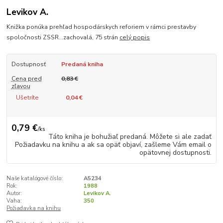
Levikov A.
Knižka ponúka prehľad hospodárskych reforiem v rámci prestavby
spoločnosti ZSSR...zachovalá, 75 strán
celý popis
Dostupnosť
Predaná kniha
Cena pred
0,83 €
zľavou
Ušetríte
0,04 €
0,79 €
/
ks
Táto kniha je bohužiaľ predaná. Môžete si ale zadať
Požiadavku na knihu a ak sa opäť objaví, zašleme Vám email o
opätovnej dostupnosti.
Naše katalógové číslo:
A5234
Rok:
1988
Autor:
Levikov A.
Vaha:
350
Požiadavka na knihu