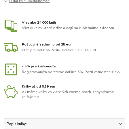
Pridať knihu do obľúbených
Viac ako 24 000 kníh
Všetky knihy, ktoré vidíte a dajú sa kúpiť máme skladom
Poštovné zadarmo od 25 eur
Platí pre Balík na Poštu, BalíkoBOX a B-POINT
- 5% pre knihomoľa
Registrovaným odrátame ďalších 5%. Pozri vernostné zľavy
Knihy už od 0,19 eur
Ak máme knihy vo viacerých exemplároch, ceny výrazne
znižujeme
Popis knihy: