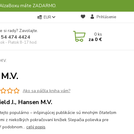
ebo AlzaBoxu máte ZADARMO.
Prihlásenie
EUR
e si rady? Zavolajte.
0
ks
 54 474 4424
za
0 €
ok - Piatok 8-17 hod.
M.V.
 M.V.
Ako sa páčila kniha vám?
ield J., Hansen M.V.
 tejto populárno – inšpirujúcej publikácie sú mnohým čitateľom
ámi z niekoľkých pokračovaní knižiek Slepačia polievka pre
V podobnom...
celý popis