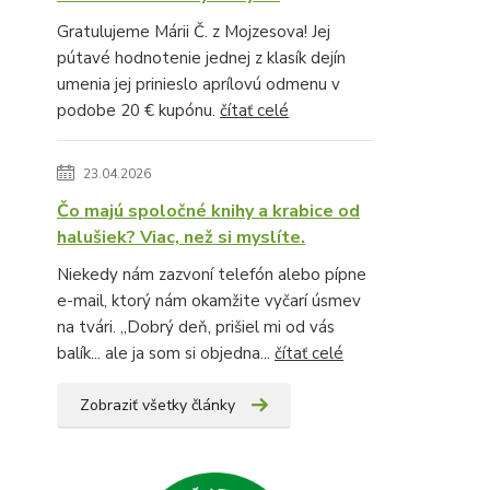
Gratulujeme Márii Č. z Mojzesova! Jej
pútavé hodnotenie jednej z klasík dejín
umenia jej prinieslo aprílovú odmenu v
podobe 20 € kupónu.
čítať celé
23.04.2026
Čo majú spoločné knihy a krabice od
halušiek? Viac, než si myslíte.
Niekedy nám zazvoní telefón alebo pípne
e-mail, ktorý nám okamžite vyčarí úsmev
na tvári. „Dobrý deň, prišiel mi od vás
balík... ale ja som si objedna...
čítať celé
Zobraziť všetky články