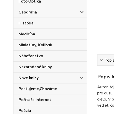
Foto,Optika
Geografia
História
Medicína
Miniatúry, Kolibrík
Náboženstvo
Popis
Nezaradené knihy
Popis k
Nové knihy
Autori te
Pestujeme,Chováme
pre dušu.
dielo. V 
Počítače,internet
vedieť, č
Poézia