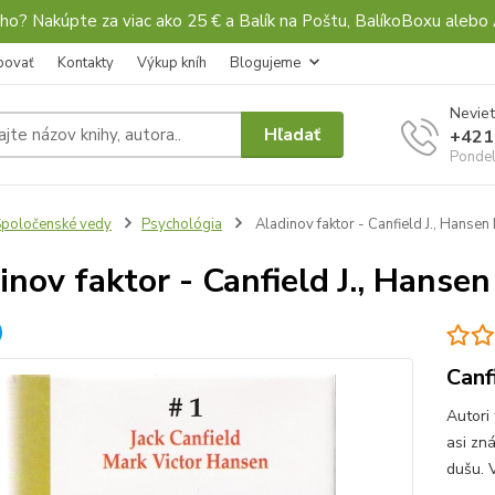
ho? Nakúpte za viac ako 25 € a Balík na Poštu, BalíkoBoxu al
povať
Kontakty
Výkup kníh
Blogujeme
Neviet
Hľadať
+421
Pondel
poločenské vedy
Psychológia
Aladinov faktor - Canfield J., Hansen 
inov faktor - Canfield J., Hansen
Canf
Autori
asi zn
dušu. 