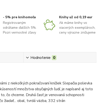
- 5% pre knihomoľa
Knihy už od 0,19 eur
Registrovaným
Ak máme knihy vo
odrátame ďalších 5%.
viacerých exemplároch,
Pozri vernostné zľavy
ceny výrazne znižujeme
Hodnotenie
0
námi z niekoľkých pokračovaní knižiek Slepačia polievka
kúseností množstva obyčajných ľudí, je napísané aj toto
 o to, čo chceme. Druhá časť je venovaná schopnosti
o žiadať... obal, tvrdá väzba, 332 strán