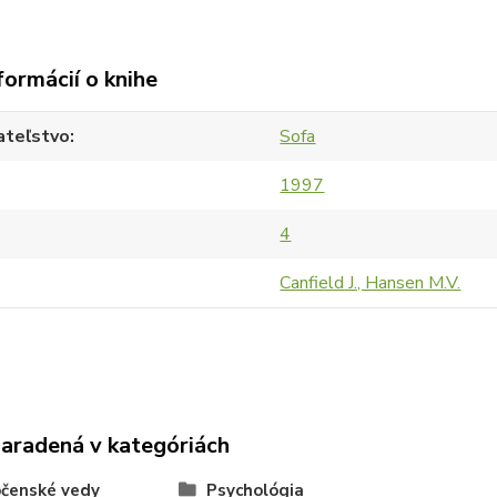
formácií o knihe
ateľstvo
Sofa
1997
4
Canfield J., Hansen M.V.
zaradená v kategóriách
čenské vedy
Psychológia