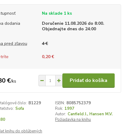
tupnosť
Na sklade 1 ks
a dodania
Doručenie 11.08.2026 do 8:00.
Objednajte dnes do 24:00
a pred zľavou
4 €
tríte
0,20 €
80 €
Pridať do košíka
/
ks
talógové číslo:
B1229
ISBN:
8085752379
teľstvo:
Sofa
Rok:
1997
Autor:
Canfield J., Hansen M.V.
480
Požiadavka na knihu
dať knihu do obľúbených