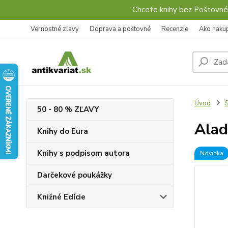
Chcete knihy bez Poštovné
Vernostné zľavy
Doprava a poštovné
Recenzie
Ako naku
Úvod
S
50 - 80 % ZĽAVY
Alad
Knihy do Eura
Knihy s podpisom autora
Novinka
Darčekové poukážky
Knižné Edície