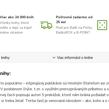
Viac ako 24 000 kníh
Poštovné zadarmo od
25 eur
Všetky knihy, ktoré
vidíte a dajú sa kúpiť
Platí pre Balík na Poštu,
máme skladom
BalíkoBOX a B-POINT
 knihy:
Viac informácií o knihe
nihy:
jto populárno – inšpirujúcej publikácie sú mnohým čitateľom asi z
 V podobnom štýle, t.zn. s využitím prerozprávaných príbehov a s
prvej časti popisujú autori 5 prekážok, ktoré nám bránia požiadať
o si treba želať. Tretia časť je venovaná návodom – ako, koho a o č