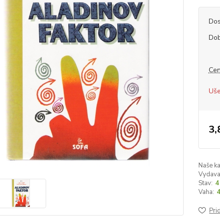
Dos
Dob
Cen
Uše
3,
Naše ka
Vydava
Stav:
4
Vaha:
Pri