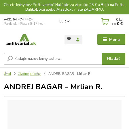
Chcete knihy bez Poštovného? Nakúpte za viac ako 25 € a Balík na Poštu,
BalíkoBoxu alebo AlzaBoxu máte ZADARMO.
0
ks
+421 54 474 4424
EUR
za
0 €
Pondelok - Piatok 8-17 hod.
Menu
Hľadať
Úvod
Životné príbehy
ANDREJ BAGAR - Mrlian R.
ANDREJ BAGAR - Mrlian R.