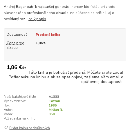
Andrej Bagar patrí k najstaršej generácii hercov, ktorí stáli pri zrode
slovenského profesionálneho divadla, no súčasne sa pričinili aj o
nevídaný roz...
celý popis
Dostupnosť
Predaná kniha
Cena pred
1,86 €
zľavou
1,86 €
/
ks
Táto kniha je bohužiaľ predaná. Môžete si ale zadať
Požiadavku na knihu a ak sa opäť objaví, zašleme Vám email o
opätovnej dostupnosti.
Naše katalógové číslo:
A1333
Vydavateľstvo:
Tatran
Rok:
1985
Autor:
Mrlian R.
Vaha:
350
Požiadavka na knihu
Pridať knihu do obľúbených