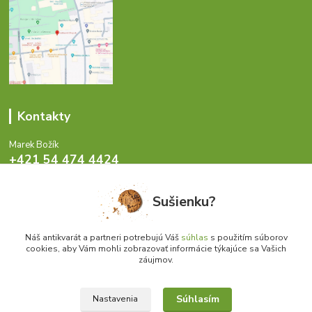
Kontakty
Marek Božík
+421 54 474 4424
Pondelok - Piatok 8-17 hod.
Sušienku?
info@antikvariat.sk
Náš antikvarát a partneri potrebujú Váš
súhlas
s použitím súborov
cookies, aby Vám mohli zobrazovať informácie týkajúce sa Vašich
záujmov.
Upraviť zber cookies.
Súhlasím
Nastavenia