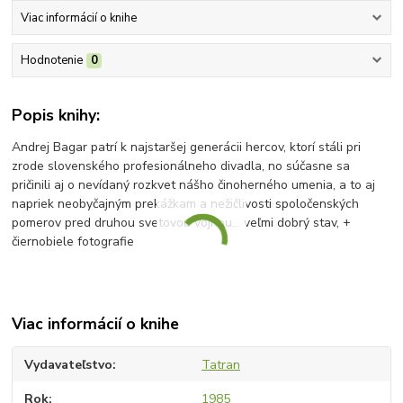
Viac informácií o knihe
Hodnotenie
0
Popis knihy:
Andrej Bagar patrí k najstaršej generácii hercov, ktorí stáli pri
zrode slovenského profesionálneho divadla, no súčasne sa
pričinili aj o nevídaný rozkvet nášho činoherného umenia, a to aj
napriek neobyčajným prekážkam a nežičlivosti spoločenských
pomerov pred druhou svetovou vojnou... veľmi dobrý stav, +
čiernobiele fotografie
Viac informácií o knihe
Vydavateľstvo
Tatran
Rok
1985