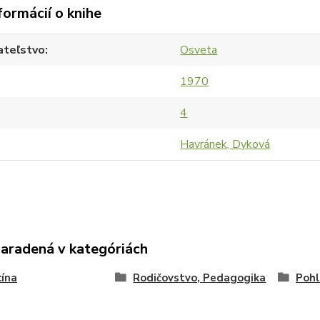
formácií o knihe
ateľstvo
Osveta
1970
4
Havránek, Dyková
zaradená v kategóriách
ína
Rodičovstvo, Pedagogika
Pohl