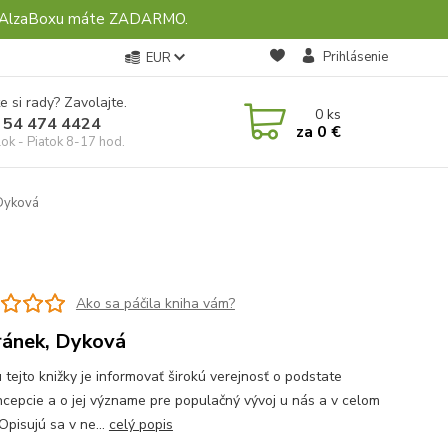
ebo AlzaBoxu máte ZADARMO.
Prihlásenie
EUR
e si rady? Zavolajte.
0
ks
 54 474 4424
za
0 €
ok - Piatok 8-17 hod.
 Dyková
Ako sa páčila kniha vám?
ánek, Dyková
 tejto knižky je informovať širokú verejnosť o podstate
ncepcie a o jej význame pre populačný vývoj u nás a v celom
Opisujú sa v ne...
celý popis