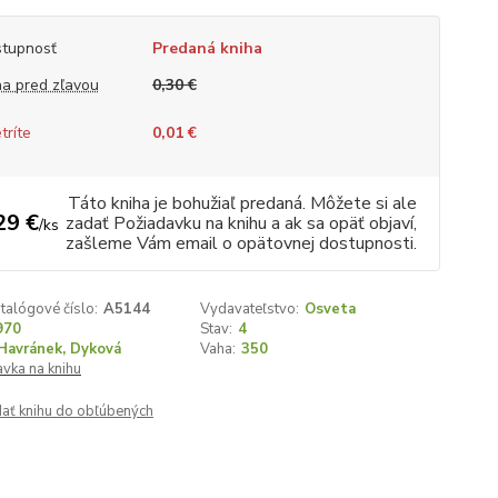
tupnosť
Predaná kniha
a pred zľavou
0,30 €
tríte
0,01 €
Táto kniha je bohužiaľ predaná. Môžete si ale
29 €
zadať Požiadavku na knihu a ak sa opäť objaví,
/
ks
zašleme Vám email o opätovnej dostupnosti.
talógové číslo:
A5144
Vydavateľstvo:
Osveta
970
Stav:
4
Havránek, Dyková
Vaha:
350
vka na knihu
dať knihu do obľúbených