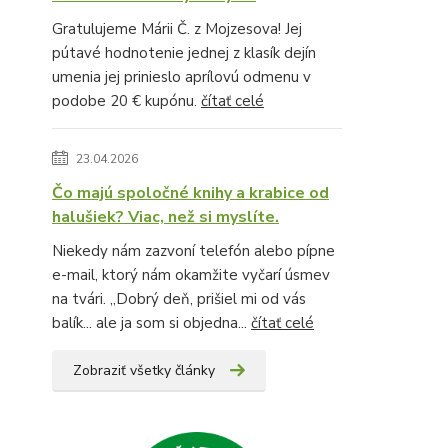
Gratulujeme Márii Č. z Mojzesova! Jej
pútavé hodnotenie jednej z klasík dejín
umenia jej prinieslo aprílovú odmenu v
podobe 20 € kupónu.
čítať celé
23.04.2026
Čo majú spoločné knihy a krabice od
halušiek? Viac, než si myslíte.
Niekedy nám zazvoní telefón alebo pípne
e-mail, ktorý nám okamžite vyčarí úsmev
na tvári. „Dobrý deň, prišiel mi od vás
balík... ale ja som si objedna...
čítať celé
Zobraziť všetky články