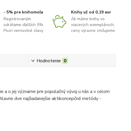
- 5% pre knihomoľa
Knihy už od 0,19 eur
Registrovaným
Ak máme knihy vo
odrátame ďalších 5%.
viacerých exemplároch,
Pozri vernostné zľavy
ceny výrazne znižujeme
Hodnotenie
0
ie a o jej význame pre populačný vývoj u nás a v celom
 hlavne dve najžiadanejšie aktikoncepčné metódy -