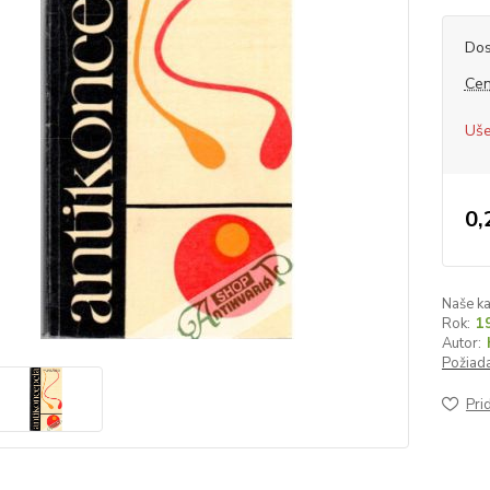
Dos
Cen
Uše
0,
Naše ka
Rok:
1
Autor:
Požiada
Pri