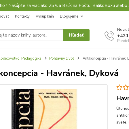
ho? Nakúpte za viac ako 25 € a Balík na Poštu, BalíkoBoxu al
povať
Kontakty
Výkup kníh
Blogujeme
Neviet
Hľadať
+421
Pondel
odičovstvo, Pedagogika
Pohlavný život
Antikoncepcia - Havránek,
koncepcia - Havránek, Dyková
Havr
Úlohou
antiko
svete. 