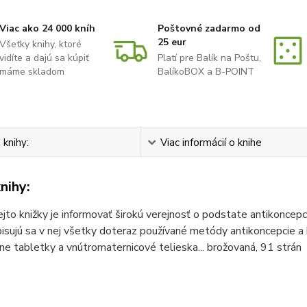
Viac ako 24 000 kníh
Poštovné zadarmo od
25 eur
Všetky knihy, ktoré
vidíte a dajú sa kúpiť
Platí pre Balík na Poštu,
máme skladom
BalíkoBOX a B-POINT
 knihy:
Viac informácií o knihe
nihy:
jto knižky je informovať širokú verejnosť o podstate antikoncepc
isujú sa v nej všetky doteraz používané metódy antikoncepcie a
e tabletky a vnútromaternicové telieska... brožovaná, 91 strán