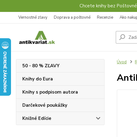
Chcete knihy bez Poštovné
Vernostné zľavy
Doprava a poštovné
Recenzie
Ako naku
Úvod
R
50 - 80 % ZĽAVY
Anti
Knihy do Eura
Knihy s podpisom autora
Darčekové poukážky
Knižné Edície