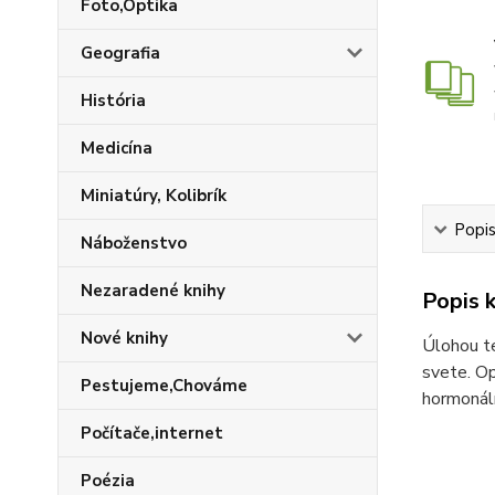
Foto,Optika
Geografia
História
Medicína
Miniatúry, Kolibrík
Popis
Náboženstvo
Nezaradené knihy
Popis k
Nové knihy
Úlohou te
svete. Op
Pestujeme,Chováme
hormonáln
Počítače,internet
Poézia