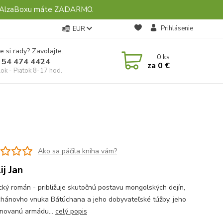
ebo AlzaBoxu máte ZADARMO.
Prihlásenie
EUR
e si rady? Zavolajte.
0
ks
 54 474 4424
za
0 €
ok - Piatok 8-17 hod.
Ako sa páčila kniha vám?
ij Jan
ický román - približuje skutočnú postavu mongolských dejín,
chánovho vnuka Bátúchana a jeho dobyvateľské túžby, jeho
linovanú armádu...
celý popis