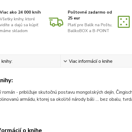
Viac ako 24 000 kníh
Poštovné zadarmo od
25 eur
Všetky knihy, ktoré
vidíte a dajú sa kúpiť
Platí pre Balík na Poštu,
máme skladom
BalíkoBOX a B-POINT
 knihy:
Viac informácií o knihe
nihy:
ý román - približuje skutočnú postavu mongolských dejín, Čingis
iplinovanú armádu, ktorej sa okolité národy báli .... bez obalu, tv
formácií o knihe