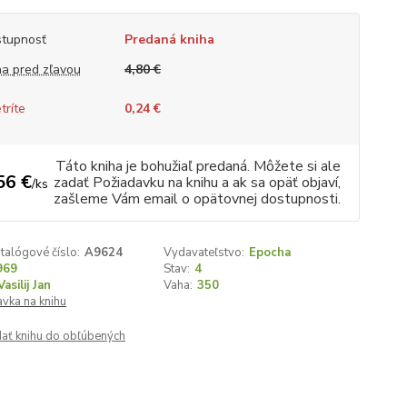
tupnosť
Predaná kniha
a pred zľavou
4,80 €
tríte
0,24 €
Táto kniha je bohužiaľ predaná. Môžete si ale
56 €
zadať Požiadavku na knihu a ak sa opäť objaví,
/
ks
zašleme Vám email o opätovnej dostupnosti.
talógové číslo:
A9624
Vydavateľstvo:
Epocha
969
Stav:
4
Vasilij Jan
Vaha:
350
vka na knihu
dať knihu do obľúbených