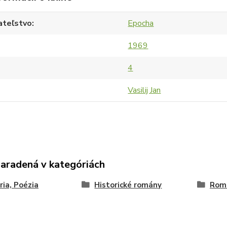
ateľstvo
Epocha
1969
4
Vasilij Jan
zaradená v kategóriách
ria, Poézia
Historické romány
Romá