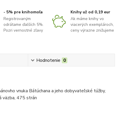
- 5% pre knihomoľa
Knihy už od 0,19 eur
Registrovaným
Ak máme knihy vo
odrátame ďalších 5%.
viacerých exemplároch,
Pozri vernostné zľavy
ceny výrazne znižujeme
Hodnotenie
0
chánovho vnuka Bátúchana a jeho dobyvateľské túžby,
rdá väzba, 475 strán