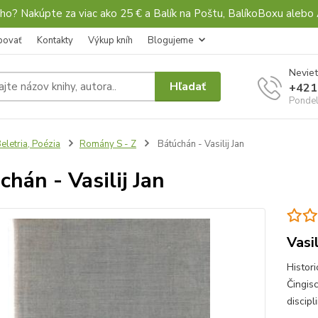
ho? Nakúpte za viac ako 25 € a Balík na Poštu, BalíkoBoxu al
povať
Kontakty
Výkup kníh
Blogujeme
Neviet
Hľadať
+421
Pondel
eletria, Poézia
Romány S - Z
Bátúchán - Vasilij Jan
chán - Vasilij Jan
Vasil
Histor
Čingis
discip