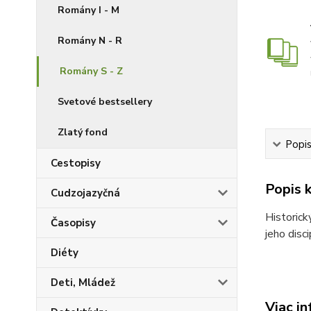
Romány I - M
Romány N - R
Romány S - Z
Svetové bestsellery
Zlatý fond
Popis
Cestopisy
Popis k
Cudzojazyčná
Historick
Časopisy
jeho disc
Diéty
Deti, Mládež
Viac in