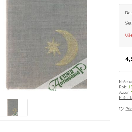
Dos
Cen
Uše
4,
Naše ka
Rok:
1
Autor:
Požiada
Pri