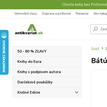
Chcete knihy bez Poštovné
Vernostné zľavy
Doprava a poštovné
Recenzie
Ako naku
Úvod
B
50 - 80 % ZĽAVY
Bátú
Knihy do Eura
Knihy s podpisom autora
Darčekové poukážky
Knižné Edície