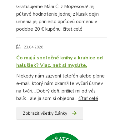
Gratulujeme Márii Č. z Mojzesova! Jej
pútavé hodnotenie jednej z klasík dejín
umenia jej prinieslo aprílovú odmenu v
podobe 20 € kupónu.
čítať celé
23.04.2026
Čo majú spoločné knihy a krabice od
halušiek? Viac, než si myslíte.
Niekedy nám zazvoní telefón alebo pípne
e-mail, ktorý nám okamžite vyčarí úsmev
na tvári. „Dobrý deň, prišiel mi od vás
balík... ale ja som si objedna...
čítať celé
Zobraziť všetky články