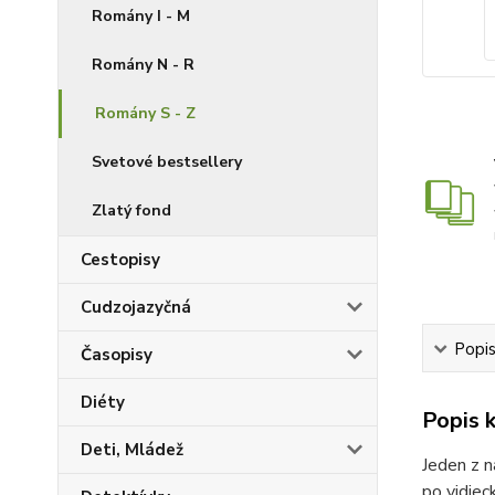
Romány I - M
Romány N - R
Romány S - Z
Svetové bestsellery
Zlatý fond
Cestopisy
Cudzojazyčná
Popis
Časopisy
Diéty
Popis k
Deti, Mládež
Jeden z n
po vidiec