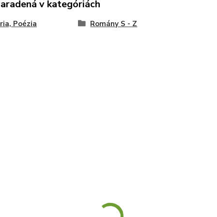
zaradená v kategóriách
ria, Poézia
Romány S - Z