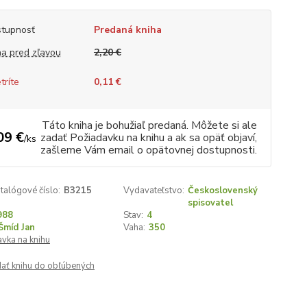
tupnosť
Predaná kniha
a pred zľavou
2,20 €
tríte
0,11 €
Táto kniha je bohužiaľ predaná. Môžete si ale
09 €
zadať Požiadavku na knihu a ak sa opäť objaví,
/
ks
zašleme Vám email o opätovnej dostupnosti.
talógové číslo:
B3215
Vydavateľstvo:
Československý
spisovatel
988
Stav:
4
Šmíd Jan
Vaha:
350
vka na knihu
dať knihu do obľúbených