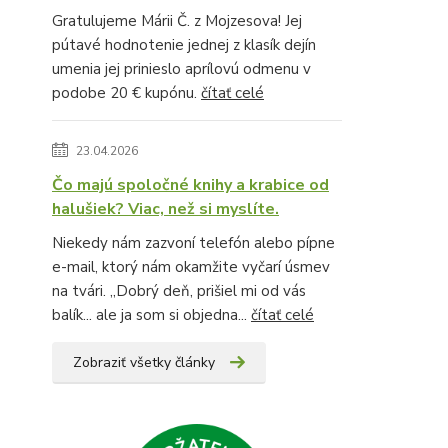
Gratulujeme Márii Č. z Mojzesova! Jej
pútavé hodnotenie jednej z klasík dejín
umenia jej prinieslo aprílovú odmenu v
podobe 20 € kupónu.
čítať celé
23.04.2026
Čo majú spoločné knihy a krabice od
halušiek? Viac, než si myslíte.
Niekedy nám zazvoní telefón alebo pípne
e-mail, ktorý nám okamžite vyčarí úsmev
na tvári. „Dobrý deň, prišiel mi od vás
balík... ale ja som si objedna...
čítať celé
Zobraziť všetky články