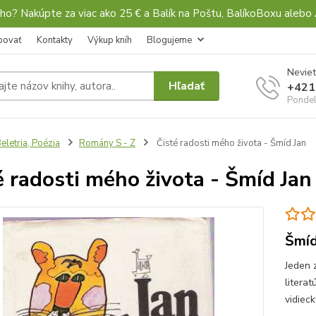
ho? Nakúpte za viac ako 25 € a Balík na Poštu, BalíkoBoxu al
povať
Kontakty
Výkup kníh
Blogujeme
Neviet
Hľadať
+421
Pondel
eletria, Poézia
Romány S - Z
Čisté radosti mého života - Šmíd Jan
é radosti mého života - Šmíd Jan
Šmíd
Jeden 
litera
vidiec