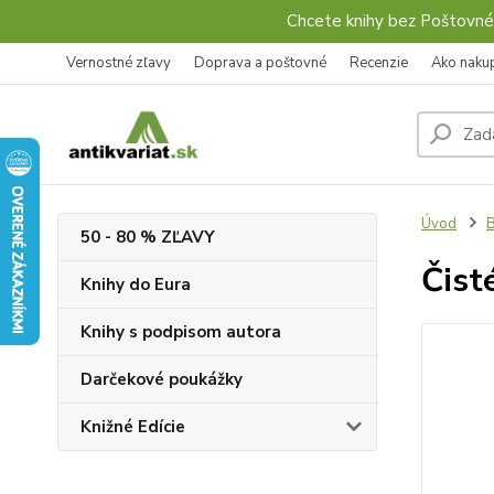
Chcete knihy bez Poštovné
Vernostné zľavy
Doprava a poštovné
Recenzie
Ako naku
Úvod
B
50 - 80 % ZĽAVY
Čist
Knihy do Eura
Knihy s podpisom autora
Darčekové poukážky
Knižné Edície