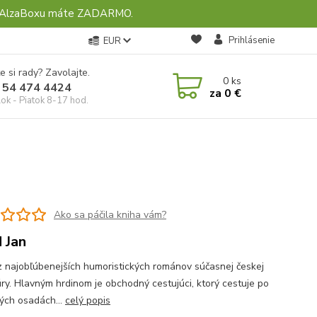
ebo AlzaBoxu máte ZADARMO.
Prihlásenie
EUR
e si rady? Zavolajte.
0
ks
 54 474 4424
za
0 €
ok - Piatok 8-17 hod.
Ako sa páčila kniha vám?
 Jan
z najobľúbenejších humoristických románov súčasnej českej
túry. Hlavným hrdinom je obchodný cestujúci, ktorý cestuje po
kých osadách...
celý popis