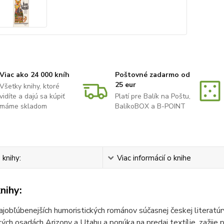
Viac ako 24 000 kníh
Poštovné zadarmo od
25 eur
Všetky knihy, ktoré
vidíte a dajú sa kúpiť
Platí pre Balík na Poštu,
máme skladom
BalíkoBOX a B-POINT
 knihy:
Viac informácií o knihe
nihy:
ajobľúbenejších humoristických románov súčasnej českej literatúr
kých osadách Arizony a Utahu a ponúka na predaj textílie, zažije