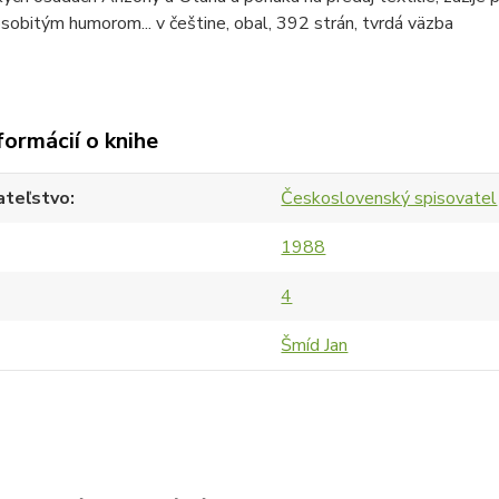
osobitým humorom... v češtine, obal, 392 strán, tvrdá väzba
formácií o knihe
ateľstvo
Československý spisovatel
1988
4
Šmíd Jan