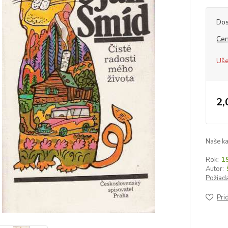
Dos
Cen
Uše
2,
Naše ka
Rok:
1
Autor:
Požiada
Pri