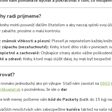
rom nám pomáhate dýchať a pokračovať v tom, čo milujem
ihy radi prijmeme?
nihy mohli posunúť ďalším čitateľom a aby naozaj splnili svoj úče
 zabalíte, prosíme o malú kontrolu:
 známok vlhkosti a plesní:
Pleseň je nepriateľom každej knižni
 zápachu (nezatuchnuté):
Knihy, ktoré dlho stáli v pivniciach,
pletné a zachovalé:
Chýbajúce strany alebo vážne poškodené 
té a zdravé:
Knihy, ktoré majú slúžiť ďalej, by mali byť bezpečné 
rovať?
 rovnako jednoduchý ako pri výkupe. Stačí nám zavolat na
0903 
tikvariat.sk
s poznámkou, že ide o
dar
.
je kníh menej, pošleme vám
kód do Packety
(balík do 15 kg) n
 väčších množstvách vám zabezpečíme
kuriéra
taktiež na naše n