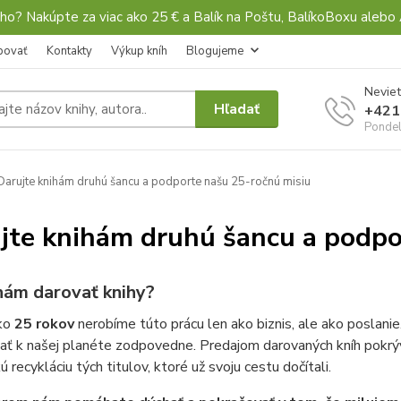
ho? Nakúpte za viac ako 25 € a Balík na Poštu, BalíkoBoxu al
povať
Kontakty
Výkup kníh
Blogujeme
Neviet
Hľadať
+421
Pondel
arujte knihám druhú šancu a podporte našu 25-ročnú misiu
jte knihám druhú šancu a podpo
nám darovať knihy?
ako
25 rokov
nerobíme túto prácu len ako biznis, ale ako poslanie.
ať k našej planéte zodpovedne. Predajom darovaných kníh pokrýv
ú recykláciu tých titulov, ktoré už svoju cestu dočítali.