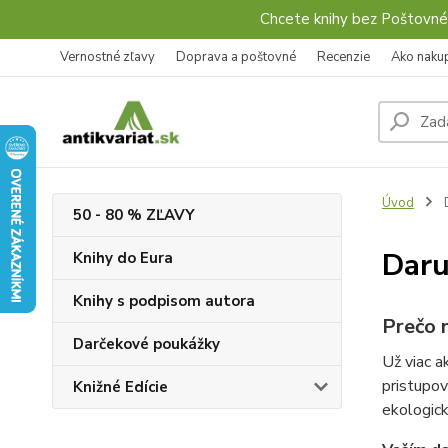
Chcete knihy bez Poštovné
Vernostné zľavy
Doprava a poštovné
Recenzie
Ako naku
Úvod
D
50 - 80 % ZĽAVY
Daru
Knihy do Eura
Knihy s podpisom autora
Prečo 
Darčekové poukážky
Už viac 
pristupov
Knižné Edície
ekologick