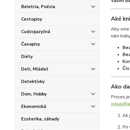
Vaším da
Beletria, Poézia
Aké kn
Cestopisy
Aby sme k
Cudzojazyčná
nám knihy
Časopisy
Bez
Bez
Diéty
Kom
Čis
Deti, Mládež
Detektívky
Ako da
Dom, Hobby
Proces je
vykup@an
Ekonomická
Ak 
Ezoterika, záhady
Pri