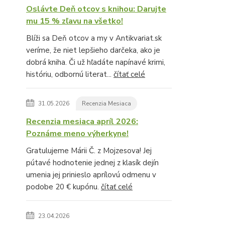
Oslávte Deň otcov s knihou: Darujte
mu 15 % zľavu na všetko!
Blíži sa Deň otcov a my v Antikvariat.sk
veríme, že niet lepšieho darčeka, ako je
dobrá kniha. Či už hľadáte napínavé krimi,
históriu, odbornú literat...
čítať celé
31.05.2026
Recenzia Mesiaca
Recenzia mesiaca apríl 2026:
Poznáme meno výherkyne!
Gratulujeme Márii Č. z Mojzesova! Jej
pútavé hodnotenie jednej z klasík dejín
umenia jej prinieslo aprílovú odmenu v
podobe 20 € kupónu.
čítať celé
23.04.2026