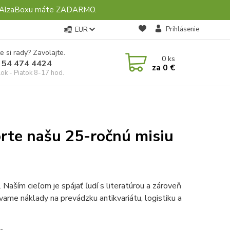
ebo AlzaBoxu máte ZADARMO.
Prihlásenie
EUR
e si rady? Zavolajte.
0
ks
 54 474 4424
za
0 €
ok - Piatok 8-17 hod.
rte našu 25-ročnú misiu
 Naším cieľom je spájať ľudí s literatúrou a zároveň
ame náklady na prevádzku antikvariátu, logistiku a