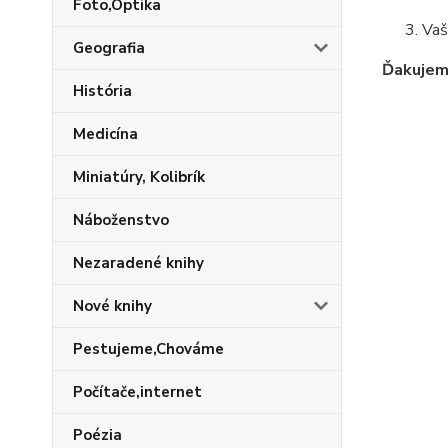
Foto,Optika
Vaš
Geografia
Ďakujeme
História
Medicína
Miniatúry, Kolibrík
Náboženstvo
Nezaradené knihy
Nové knihy
Pestujeme,Chováme
Počítače,internet
Poézia