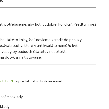
e.
l, potrebujeme, aby boli v „dobrej kondícii“. Predtým, než
ce, takéto knihy, žiaľ, nevieme zaradiť do ponuky.
 nasávajú pachy, ktoré v antikvariáte nemôžu byť.
väzby by budúcich čitateľov nepotešili.
na dotyk aj na listovanie.
612 078
a poslať fotku kníh na email
a naše náklady
áklady