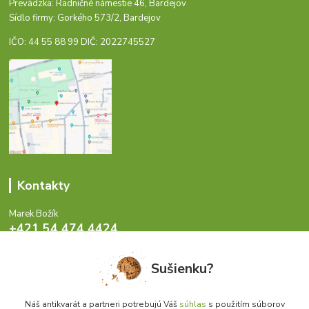
Prevádzka: Radničné námestie 46, Bardejov
Sídlo firmy: Gorkého 573/2, Bardejov
IČO: 44 55 88 99 DIČ: 2022745527
Kontakty
Marek Božík
+421 54 474 4424
Pondelok - Piatok 8-17 hod.
Sušienku?
info@antikvariat.sk
Náš antikvarát a partneri potrebujú Váš
súhlas
s použitím súborov