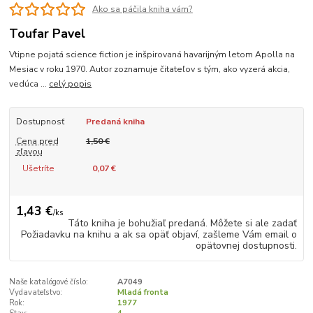
Ako sa páčila kniha vám?
Toufar Pavel
Vtipne pojatá science fiction je inšpirovaná havarijným letom Apolla na
Mesiac v roku 1970. Autor zoznamuje čitateľov s tým, ako vyzerá akcia,
vedúca ...
celý popis
Dostupnosť
Predaná kniha
Cena pred
1,50 €
zľavou
Ušetríte
0,07 €
1,43 €
/
ks
Táto kniha je bohužiaľ predaná. Môžete si ale zadať
Požiadavku na knihu a ak sa opäť objaví, zašleme Vám email o
opätovnej dostupnosti.
Naše katalógové číslo:
A7049
Vydavateľstvo:
Mladá fronta
Rok:
1977