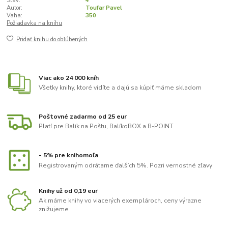
Stav:
4
Autor:
Toufar Pavel
Vaha:
350
Požiadavka na knihu
Pridať knihu do obľúbených
Viac ako 24 000 kníh
Všetky knihy, ktoré vidíte a dajú sa kúpiť máme skladom
Poštovné zadarmo od 25 eur
Platí pre Balík na Poštu, BalíkoBOX a B-POINT
- 5% pre knihomoľa
Registrovaným odrátame ďalších 5%. Pozri vernostné zľavy
Knihy už od 0,19 eur
Ak máme knihy vo viacerých exemplároch, ceny výrazne
znižujeme