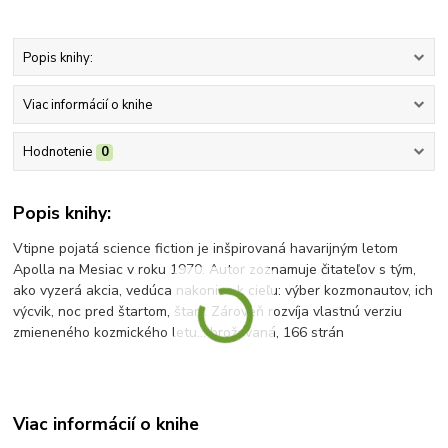
Popis knihy:
Viac informácií o knihe
Hodnotenie
0
Popis knihy:
Vtipne pojatá science fiction je inšpirovaná havarijným letom
Apolla na Mesiac v roku 1970. Autor zoznamuje čitateľov s tým,
ako vyzerá akcia, vedúca nakoniec k cieľu: výber kozmonautov, ich
výcvik, noc pred štartom, štart. Zároveň rozvíja vlastnú verziu
zmieneného kozmického letu... brožovaná, 166 strán
Viac informácií o knihe