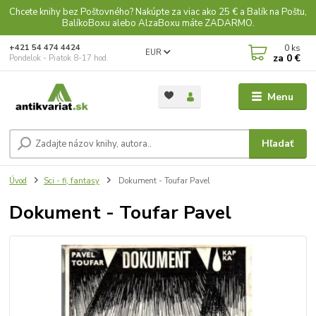
Chcete knihy bez Poštovného? Nakúpte za viac ako 25 € a Balík na Poštu,
BalíkoBoxu alebo AlzaBoxu máte ZADARMO.
0
ks
+421 54 474 4424
EUR
za
0 €
Pondelok - Piatok 8-17 hod.
Menu
Hľadať
Úvod
Sci - fi, fantasy
Dokument - Toufar Pavel
Dokument - Toufar Pavel