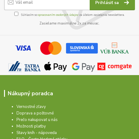
Prihlásiť sa
Súhlasím so
spracovaním osobných údajov
za účelom zasielania newslettera.
Zasielame maximálne 2x za mesiac.
Nákupný poradca
Vernostné zľavy
Doprava a poštovné
Prečo nakupovať u nás
Možnosti platby
Stavy kníh - nápoveda