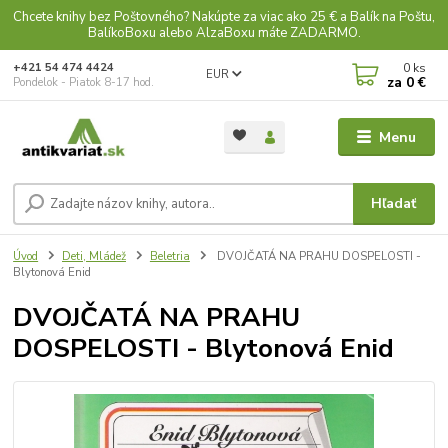
Chcete knihy bez Poštovného? Nakúpte za viac ako 25 € a Balík na Poštu,
BalíkoBoxu alebo AlzaBoxu máte ZADARMO.
0
ks
+421 54 474 4424
EUR
za
0 €
Pondelok - Piatok 8-17 hod.
Menu
Hľadať
Úvod
Deti, Mládež
Beletria
DVOJČATÁ NA PRAHU DOSPELOSTI -
Blytonová Enid
DVOJČATÁ NA PRAHU
DOSPELOSTI - Blytonová Enid