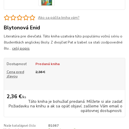
Ako sa páčila kniha vám?
Blytonová Enid
Literatúra pre dievčatá. Táto kniha uzatvára túto populárnu voľnú sériu o
študentkách anglickej školy. Z dvojčiat Pat a Izabel sa stali zodpovedné
štu...
celý popis
Dostupnosť
Predaná kniha
Cena pred
2,36 €
zľavou
2,36 €
/
ks
Táto kniha je bohužiaľ predaná. Môžete si ale zadať
Požiadavku na knihu a ak sa opäť objaví, zašleme Vám email o
opätovnej dostupnosti.
Naše katalógové číslo:
B1067