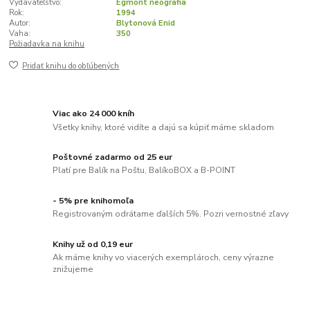
Vydavateľstvo:
Egmont neografia
Rok:
1994
Autor:
Blytonová Enid
Vaha:
350
Požiadavka na knihu
Pridať knihu do obľúbených
Viac ako 24 000 kníh
Všetky knihy, ktoré vidíte a dajú sa kúpiť máme skladom
Poštovné zadarmo od 25 eur
Platí pre Balík na Poštu, BalíkoBOX a B-POINT
- 5% pre knihomoľa
Registrovaným odrátame ďalších 5%. Pozri vernostné zľavy
Knihy už od 0,19 eur
Ak máme knihy vo viacerých exemplároch, ceny výrazne
znižujeme