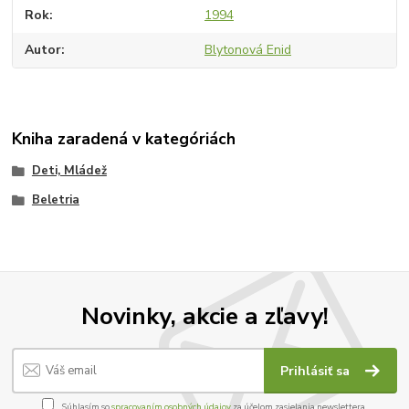
Rok
1994
Autor
Blytonová Enid
Kniha zaradená v kategóriách
Deti, Mládež
Beletria
Novinky, akcie a zľavy!
Prihlásiť sa
Súhlasím so
spracovaním osobných údajov
za účelom zasielania newslettera.