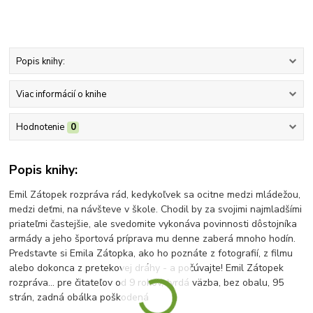
Popis knihy:
Viac informácií o knihe
Hodnotenie
0
Popis knihy:
Emil Zátopek rozpráva rád, kedykoľvek sa ocitne medzi mládežou,
medzi deťmi, na návšteve v škole. Chodil by za svojimi najmladšími
priateľmi častejšie, ale svedomite vykonáva povinnosti dôstojníka
armády a jeho športová príprava mu denne zaberá mnoho hodín.
Predstavte si Emila Zátopka, ako ho poznáte z fotografií, z filmu
alebo dokonca z pretekovej dráhy - a počúvajte! Emil Zátopek
rozpráva... pre čitateľov od 9 rokov, tvrdá väzba, bez obalu, 95
strán, zadná obálka poškodená