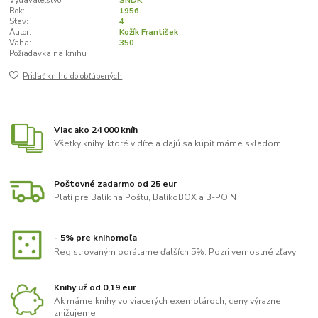
Vydavateľstvo:
SNDK
Rok:
1956
Stav:
4
Autor:
Kožík František
Vaha:
350
Požiadavka na knihu
Pridať knihu do obľúbených
Viac ako 24 000 kníh
Všetky knihy, ktoré vidíte a dajú sa kúpiť máme skladom
Poštovné zadarmo od 25 eur
Platí pre Balík na Poštu, BalíkoBOX a B-POINT
- 5% pre knihomoľa
Registrovaným odrátame ďalších 5%. Pozri vernostné zľavy
Knihy už od 0,19 eur
Ak máme knihy vo viacerých exemplároch, ceny výrazne
znižujeme