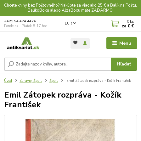
Chcete knihy bez Poštovného? Nakúpte za viac ako 25 € a Balík na Poštu,
BalíkoBoxu alebo AlzaBoxu máte ZADARMO.
0
ks
+421 54 474 4424
EUR
za
0 €
Pondelok - Piatok 8-17 hod.
Menu
Hľadať
Úvod
Zdravie, Šport
Šport
Emil Zátopek rozpráva - Kožík František
Emil Zátopek rozpráva - Kožík
František