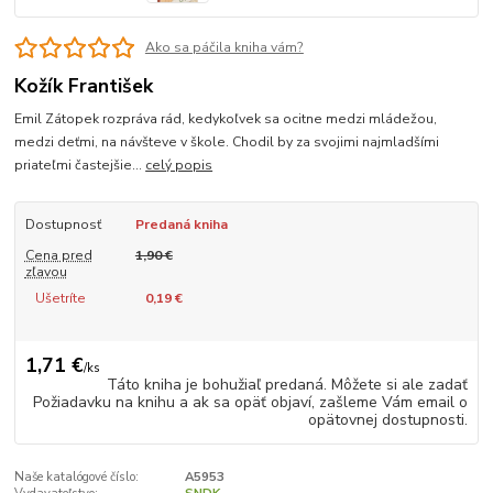
Ako sa páčila kniha vám?
Kožík František
Emil Zátopek rozpráva rád, kedykoľvek sa ocitne medzi mládežou,
medzi deťmi, na návšteve v škole. Chodil by za svojimi najmladšími
priateľmi častejšie...
celý popis
Dostupnosť
Predaná kniha
Cena pred
1,90 €
zľavou
Ušetríte
0,19 €
1,71 €
/
ks
Táto kniha je bohužiaľ predaná. Môžete si ale zadať
Požiadavku na knihu a ak sa opäť objaví, zašleme Vám email o
opätovnej dostupnosti.
Naše katalógové číslo:
A5953