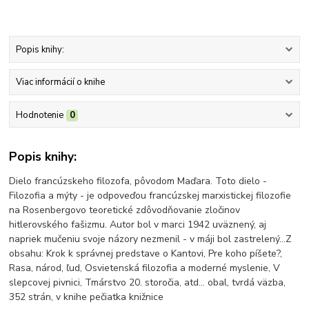
Popis knihy:
Viac informácií o knihe
Hodnotenie
0
Popis knihy:
Dielo francúzskeho filozofa, pôvodom Maďara. Toto dielo -
Filozofia a mýty - je odpoveďou francúzskej marxistickej filozofie
na Rosenbergovo teoretické zdôvodňovanie zločinov
hitlerovského fašizmu. Autor bol v marci 1942 uväznený, aj
napriek mučeniu svoje názory nezmenil - v máji bol zastrelený...Z
obsahu: Krok k správnej predstave o Kantovi, Pre koho píšete?,
Rasa, národ, ľud, Osvietenská filozofia a moderné myslenie, V
slepcovej pivnici, Tmárstvo 20. storočia, atd... obal, tvrdá väzba,
352 strán, v knihe pečiatka knižnice