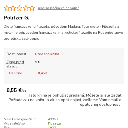
Ako sa páčila kniha vám?
Politzer G.
Dielo francúzskeho filozofa, pôvodom Maďara. Toto dielo - Filozofia a
mýty - je odpoveďou francúzskej marxistickej filozofie na Rosenbergovo
teoretick...
celý popis
Dostupnosť
Predaná kniha
Cena pred
9 €
zľavou
Ušetríte
0,45 €
8,55 €
/
ks
Táto kniha je bohužiaľ predaná. Môžete si ale zadať
Požiadavku na knihu a ak sa opäť objaví, zašleme Vám email o
opätovnej dostupnosti.
Naše katalógové číslo:
A9957
Vydavateľstvo:
Правда
Rok:
1977