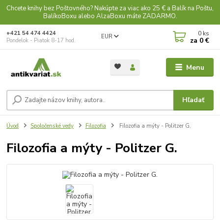
Chcete knihy bez Poštovného? Nakúpte za viac ako 25 € a Balík na Poštu,
BalíkoBoxu alebo AlzaBoxu máte ZADARMO.
0
ks
+421 54 474 4424
EUR
za
0 €
Pondelok - Piatok 8-17 hod.
Menu
Hľadať
Úvod
Spoločenské vedy
Filozofia
Filozofia a mýty - Politzer G.
Filozofia a mýty - Politzer G.