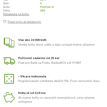
Stav:
4
Autor:
Politzer G.
Vaha:
350
Požiadavka na knihu
Pridať knihu do obľúbených
Viac ako 24 000 kníh
Všetky knihy, ktoré vidíte a dajú sa kúpiť máme skladom
Poštovné zadarmo od 25 eur
Platí pre Balík na Poštu, BalíkoBOX a B-POINT
- 5% pre knihomoľa
Registrovaným odrátame ďalších 5%. Pozri vernostné zľavy
Knihy už od 0,19 eur
Ak máme knihy vo viacerých exemplároch, ceny výrazne
znižujeme