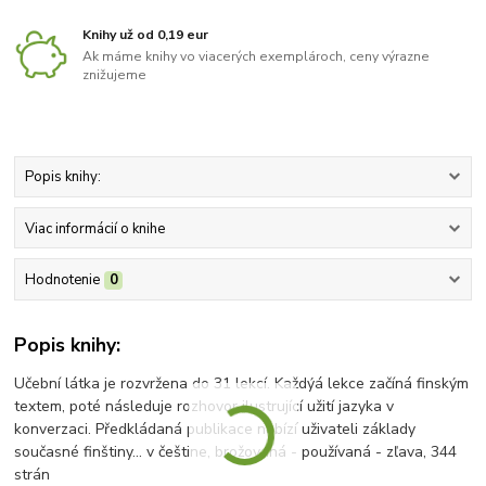
Knihy už od 0,19 eur
Ak máme knihy vo viacerých exemplároch, ceny výrazne
znižujeme
Popis knihy:
Viac informácií o knihe
Hodnotenie
0
Popis knihy:
Učební látka je rozvržena do 31 lekcí. Každýá lekce začíná finským
textem, poté následuje rozhovor ilustrující užití jazyka v
konverzaci. Předkládaná publikace nabízí uživateli základy
současné finštiny... v češtine, brožovaná - používaná - zľava, 344
strán