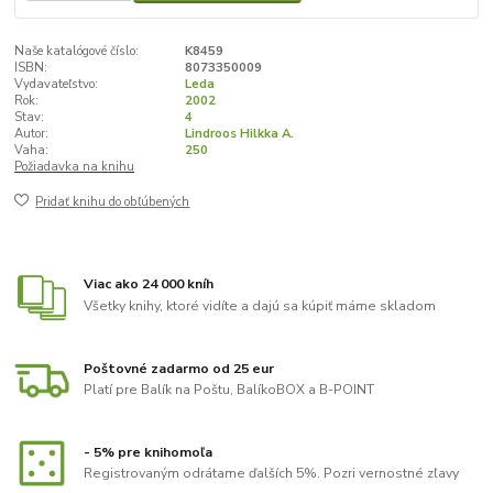
Naše katalógové číslo:
K8459
ISBN:
8073350009
Vydavateľstvo:
Leda
Rok:
2002
Stav:
4
Autor:
Lindroos Hilkka A.
Vaha:
250
Požiadavka na knihu
Pridať knihu do obľúbených
Viac ako 24 000 kníh
Všetky knihy, ktoré vidíte a dajú sa kúpiť máme skladom
Poštovné zadarmo od 25 eur
Platí pre Balík na Poštu, BalíkoBOX a B-POINT
- 5% pre knihomoľa
Registrovaným odrátame ďalších 5%. Pozri vernostné zľavy