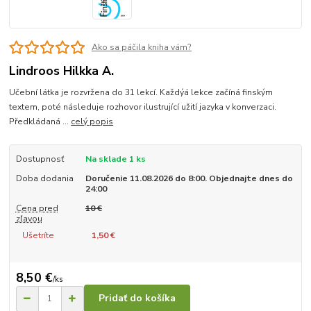
Ako sa páčila kniha vám?
Lindroos Hilkka A.
Učební látka je rozvržena do 31 lekcí. Každýá lekce začíná finským
textem, poté následuje rozhovor ilustrující užití jazyka v konverzaci.
Předkládaná ...
celý popis
Dostupnosť
Na sklade 1 ks
Doba dodania
Doručenie 11.08.2026 do 8:00. Objednajte dnes do
24:00
Cena pred
10 €
zľavou
Ušetríte
1,50 €
8,50 €
/
ks
Pridať do košíka