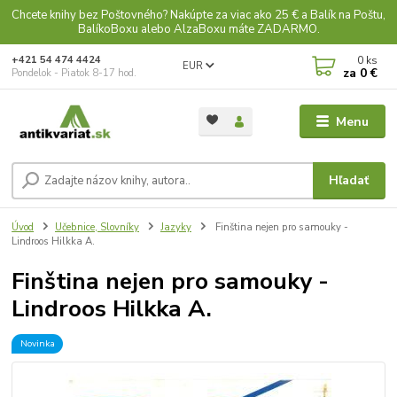
Chcete knihy bez Poštovného? Nakúpte za viac ako 25 € a Balík na Poštu,
BalíkoBoxu alebo AlzaBoxu máte ZADARMO.
0
ks
+421 54 474 4424
EUR
za
0 €
Pondelok - Piatok 8-17 hod.
Menu
Hľadať
Úvod
Učebnice, Slovníky
Jazyky
Finština nejen pro samouky -
Lindroos Hilkka A.
Finština nejen pro samouky -
Lindroos Hilkka A.
Novinka