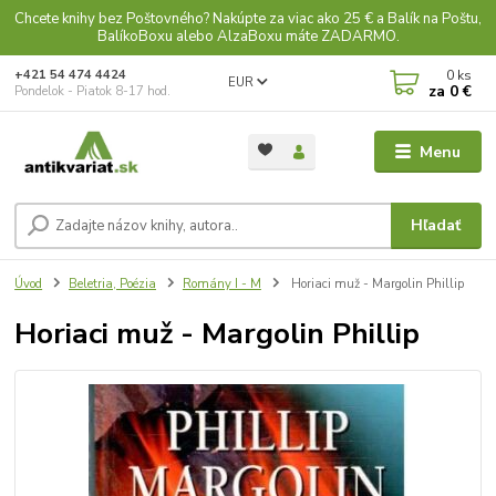
Chcete knihy bez Poštovného? Nakúpte za viac ako 25 € a Balík na Poštu,
BalíkoBoxu alebo AlzaBoxu máte ZADARMO.
0
ks
+421 54 474 4424
EUR
za
0 €
Pondelok - Piatok 8-17 hod.
Menu
Hľadať
Úvod
Beletria, Poézia
Romány I - M
Horiaci muž - Margolin Phillip
Horiaci muž - Margolin Phillip