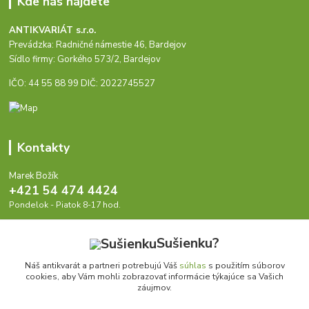
Kde nás nájdete
ANTIKVARIÁT s.r.o.
Prevádzka: Radničné námestie 46, Bardejov
Sídlo firmy: Gorkého 573/2, Bardejov
IČO: 44 55 88 99 DIČ: 2022745527
Kontakty
Marek Božík
+421 54 474 4424
Pondelok - Piatok 8-17 hod.
info@antikvariat.sk
Sušienku?
Náš antikvarát a partneri potrebujú Váš
súhlas
s použitím súborov
cookies, aby Vám mohli zobrazovať informácie týkajúce sa Vašich
záujmov.