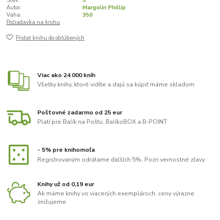
Stav:
5
Autor:
Margolin Phillip
Vaha:
350
Požiadavka na knihu
Pridať knihu do obľúbených
Viac ako 24 000 kníh
Všetky knihy, ktoré vidíte a dajú sa kúpiť máme skladom
Poštovné zadarmo od 25 eur
Platí pre Balík na Poštu, BalíkoBOX a B-POINT
- 5% pre knihomoľa
Registrovaným odrátame ďalších 5%. Pozri vernostné zľavy
Knihy už od 0,19 eur
Ak máme knihy vo viacerých exemplároch, ceny výrazne
znižujeme