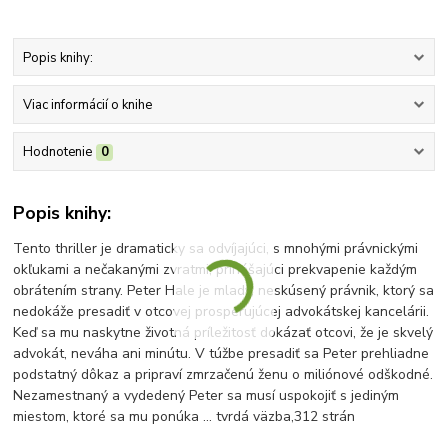
Popis knihy:
Viac informácií o knihe
Hodnotenie
0
Popis knihy:
Tento thriller je dramaticky sa odvíjajúci, s mnohými právnickými
okľukami a nečakanými zvratmi, prinášajúci prekvapenie každým
obrátením strany. Peter Hale je mladý, neskúsený právnik, ktorý sa
nedokáže presadiť v otcovej prosperujúcej advokátskej kancelárii.
Keď sa mu naskytne životná príležitosť dokázať otcovi, že je skvelý
advokát, neváha ani minútu. V túžbe presadiť sa Peter prehliadne
podstatný dôkaz a pripraví zmrzačenú ženu o miliónové odškodné.
Nezamestnaný a vydedený Peter sa musí uspokojiť s jediným
miestom, ktoré sa mu ponúka ... tvrdá väzba,312 strán