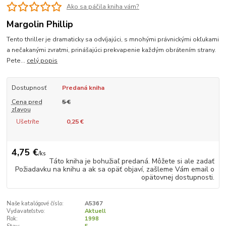
Ako sa páčila kniha vám?
Margolin Phillip
Tento thriller je dramaticky sa odvíjajúci, s mnohými právnickými okľukami
a nečakanými zvratmi, prinášajúci prekvapenie každým obrátením strany.
Pete...
celý popis
Dostupnosť
Predaná kniha
Cena pred
5 €
zľavou
Ušetríte
0,25 €
4,75 €
/
ks
Táto kniha je bohužiaľ predaná. Môžete si ale zadať
Požiadavku na knihu a ak sa opäť objaví, zašleme Vám email o
opätovnej dostupnosti.
Naše katalógové číslo:
A5367
Vydavateľstvo:
Aktuell
Rok:
1998