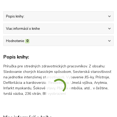
Popis knihy:
Viac informácií o knihe
Hodnotenie
0
Popis knihy:
Príručka pre stredných zdravotnických pracovníkov. Z obsahu:
Sledovanie chorých klasickým spôsobom, Sesterská starostlivosť
na jednotke intenzívnej starostlivosti, Vybavenie JIS-ky, Prístroje,
Defibrilácia a kardioverzia, Resustitácia, Umelá výživa, Arytmia,
Infarkt myokardu, Šokové stavy, Pľúcna embólia, atd... v češtine,
tvrdá väzba, 236 strán, 88 vyobrazení