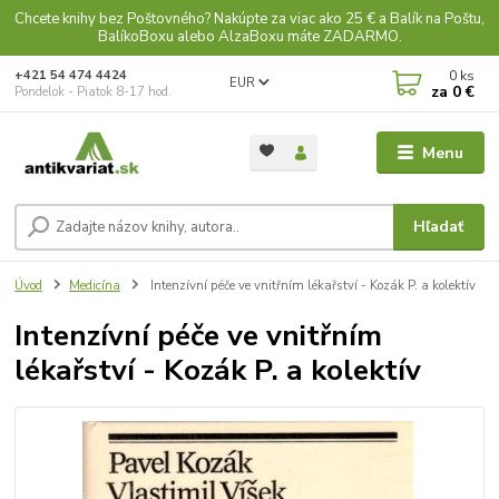
Chcete knihy bez Poštovného? Nakúpte za viac ako 25 € a Balík na Poštu,
BalíkoBoxu alebo AlzaBoxu máte ZADARMO.
0
ks
+421 54 474 4424
EUR
za
0 €
Pondelok - Piatok 8-17 hod.
Menu
Hľadať
Úvod
Medicína
Intenzívní péče ve vnitřním lékařství - Kozák P. a kolektív
Intenzívní péče ve vnitřním
lékařství - Kozák P. a kolektív