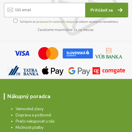
Prihlásiť sa
Súhlasím so
spracovaním osobných údajov
za účelom zasielania newslettera.
Zasielame maximálne 2x za mesiac.
Nákupný poradca
Vernostné zľavy
Doprava a poštovné
Prečo nakupovať u nás
Možnosti platby