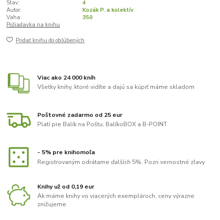
Stav:
4
Autor:
Kozák P. a kolektív
Vaha:
350
Požiadavka na knihu
Pridať knihu do obľúbených
Viac ako 24 000 kníh
Všetky knihy, ktoré vidíte a dajú sa kúpiť máme skladom
Poštovné zadarmo od 25 eur
Platí pre Balík na Poštu, BalíkoBOX a B-POINT
- 5% pre knihomoľa
Registrovaným odrátame ďalších 5%. Pozri vernostné zľavy
Knihy už od 0,19 eur
Ak máme knihy vo viacerých exemplároch, ceny výrazne
znižujeme