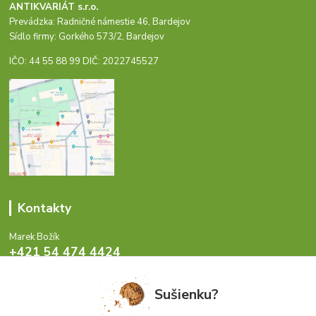
ANTIKVARIÁT s.r.o.
Prevádzka: Radničné námestie 46, Bardejov
Sídlo firmy: Gorkého 573/2, Bardejov
IČO: 44 55 88 99 DIČ: 2022745527
Kontakty
Marek Božík
+421 54 474 4424
Pondelok - Piatok 8-17 hod.
Sušienku?
info@antikvariat.sk