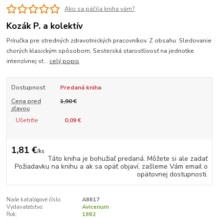
Ako sa páčila kniha vám?
Kozák P. a kolektív
Príručka pre stredných zdravotnických pracovníkov. Z obsahu: Sledovanie
chorých klasickým spôsobom, Sesterská starostlivosť na jednotke
intenzívnej st...
celý popis
Dostupnosť
Predaná kniha
Cena pred
1,90 €
zľavou
Ušetríte
0,09 €
1,81 €
/
ks
Táto kniha je bohužiaľ predaná. Môžete si ale zadať
Požiadavku na knihu a ak sa opäť objaví, zašleme Vám email o
opätovnej dostupnosti.
Naše katalógové číslo:
A8617
Vydavateľstvo:
Avicenum
Rok:
1982