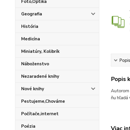
Foto,Optika
Geografia
História
Medicína
Miniatúry, Kolibrík
Popis
Náboženstvo
Nezaradené knihy
Popis k
Nové knihy
Autorom t
ňu hľadá 
Pestujeme,Chováme
Počítače,internet
Poézia
Viac in