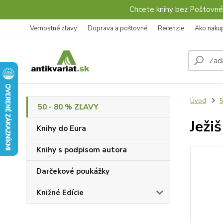
Chcete knihy bez Poštovné
Vernostné zľavy
Doprava a poštovné
Recenzie
Ako naku
Úvod
5
50 - 80 % ZĽAVY
Ježi
Knihy do Eura
Knihy s podpisom autora
Darčekové poukážky
Knižné Edície