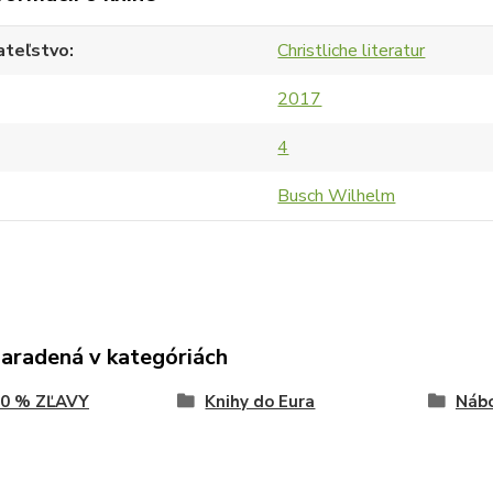
ateľstvo
Christliche literatur
2017
4
Busch Wilhelm
zaradená v kategóriách
80 % ZĽAVY
Knihy do Eura
Náb