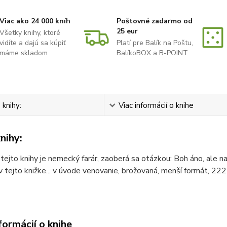
Viac ako 24 000 kníh
Poštovné zadarmo od
25 eur
Všetky knihy, ktoré
vidíte a dajú sa kúpiť
Platí pre Balík na Poštu,
máme skladom
BalíkoBOX a B-POINT
 knihy:
Viac informácií o knihe
nihy:
ejto knihy je nemecký farár, zaoberá sa otázkou: Boh áno, ale nač
v tejto knižke... v úvode venovanie, brožovaná, menší formát, 222
formácií o knihe