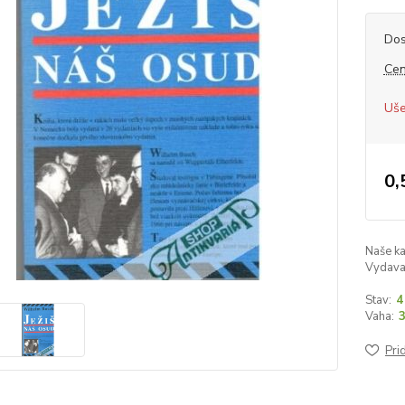
Dos
Cen
Uše
0,
Naše ka
Vydava
Stav:
4
Vaha:
Pri