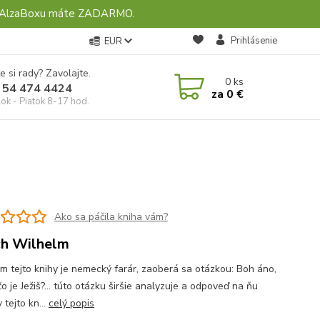
ebo AlzaBoxu máte ZADARMO.
Prihlásenie
EUR
e si rady? Zavolajte.
0
ks
 54 474 4424
za
0 €
ok - Piatok 8-17 hod.
Ako sa páčila kniha vám?
h Wilhelm
m tejto knihy je nemecký farár, zaoberá sa otázkou: Boh áno,
o je Ježiš?... túto otázku širšie analyzuje a odpoveď na ňu
 tejto kn...
celý popis