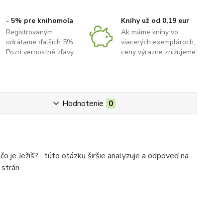
- 5% pre knihomoľa
Knihy už od 0,19 eur
Registrovaným
Ak máme knihy vo
odrátame ďalších 5%.
viacerých exemplároch,
Pozri vernostné zľavy
ceny výrazne znižujeme
Hodnotenie
0
o je Ježiš?... túto otázku širšie analyzuje a odpoveď na
 strán