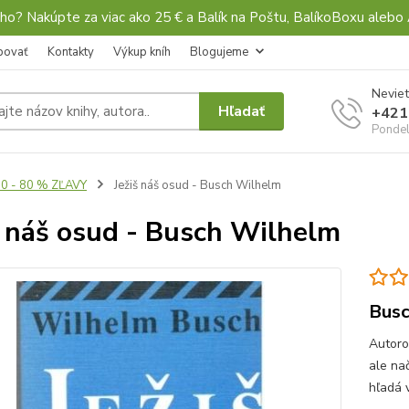
ho? Nakúpte za viac ako 25 € a Balík na Poštu, BalíkoBoxu al
povať
Kontakty
Výkup kníh
Blogujeme
Neviet
Hľadať
+421
Pondel
0 - 80 % ZĽAVY
Ježiš náš osud - Busch Wilhelm
š náš osud - Busch Wilhelm
Busc
Autoro
ale nač
hľadá v