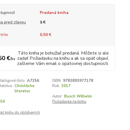
tupnosť
Predaná kniha
a pred zľavou
1 €
tríte
0,50 €
Táto kniha je bohužiaľ predaná. Môžete si ale
50 €
zadať Požiadavku na knihu a ak sa opäť objaví,
/
ks
zašleme Vám email o opätovnej dostupnosti.
talógové číslo:
A7256
ISBN:
9783893977178
teľstvo:
Christliche
Rok:
2017
literatur
Autor:
Busch Wilhelm
350
Požiadavka na knihu
dať knihu do obľúbených