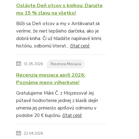
Oslávte Deň otcov s knihou: Darujte
mu 15 % zľavu na všetko!
Blíži sa Deň otcov a my v Antikvariat.sk
veríme, že niet lepšieho darčeka, ako je
dobrá kniha. Či už hľadáte napínavé krimi,
históriu, odbornú literat...
čítať celé
31.05.2026
Recenzia Mesiaca
Recenzia mesiaca apríl 2026:
Poznáme meno výherkyne!
Gratulujeme Márii Č. z Mojzesova! Jej
pútavé hodnotenie jednej z klasík dejín
umenia jej prinieslo aprílovú odmenu v
podobe 20 € kupónu.
čítať celé
23.04.2026