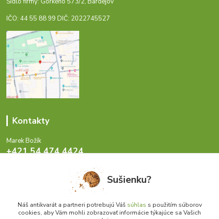
Sídlo firmy: Gorkého 573/2, Bardejov
IČO: 44 55 88 99 DIČ: 2022745527
Kontakty
Marek Božík
+421 54 474 4424
Pondelok - Piatok 8-17 hod.
Sušienku?
info@antikvariat.sk
Náš antikvarát a partneri potrebujú Váš
súhlas
s použitím súborov
cookies, aby Vám mohli zobrazovať informácie týkajúce sa Vašich