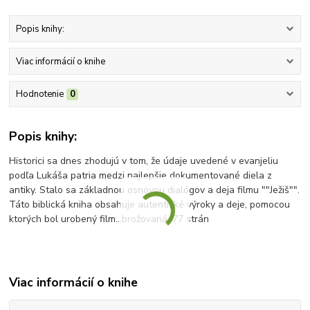
Popis knihy:
Viac informácií o knihe
Hodnotenie
0
Popis knihy:
Historici sa dnes zhodujú v tom, že údaje uvedené v evanjeliu
podľa Lukáša patria medzi najlepšie dokumentované diela z
antiky. Stalo sa základnou osnovou dialógov a deja filmu ""Ježiš"".
Táto biblická kniha obsahuje autentické výroky a deje, pomocou
ktorých bol urobený film...brožovaná, 77 strán
Viac informácií o knihe