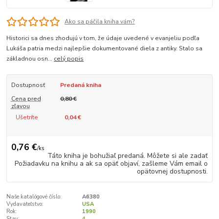
Ako sa páčila kniha vám?
Historici sa dnes zhodujú v tom, že údaje uvedené v evanjeliu podľa
Lukáša patria medzi najlepšie dokumentované diela z antiky. Stalo sa
základnou osn...
celý popis
Dostupnosť
Predaná kniha
Cena pred
0,80 €
zľavou
Ušetríte
0,04 €
0,76 €
/
ks
Táto kniha je bohužiaľ predaná. Môžete si ale zadať
Požiadavku na knihu a ak sa opäť objaví, zašleme Vám email o
opätovnej dostupnosti.
Naše katalógové číslo:
A6380
Vydavateľstvo:
USA
Rok:
1990
Stav:
4