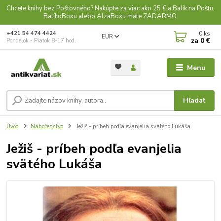
Chcete knihy bez Poštovného? Nakúpte za viac ako 25 € a Balík na Poštu,
BalíkoBoxu alebo AlzaBoxu máte ZADARMO.
0
ks
+421 54 474 4424
EUR
za
0 €
Pondelok - Piatok 8-17 hod.
Menu
Hľadať
Úvod
Náboženstvo
Ježiš - príbeh podľa evanjelia svätého Lukáša
Ježiš - príbeh podľa evanjelia
svätého Lukáša