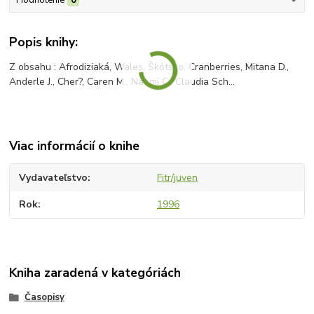
Popis knihy:
Z obsahu : Afrodiziaká, Wales, Škótsko, Cranberries, Mitana D.,
Anderle J., Cher?, Caren M., Naomi C., Claudia Sch...
Viac informácií o knihe
Vydavateľstvo
Fitr/juven
Rok
1996
Kniha zaradená v kategóriách
Časopisy