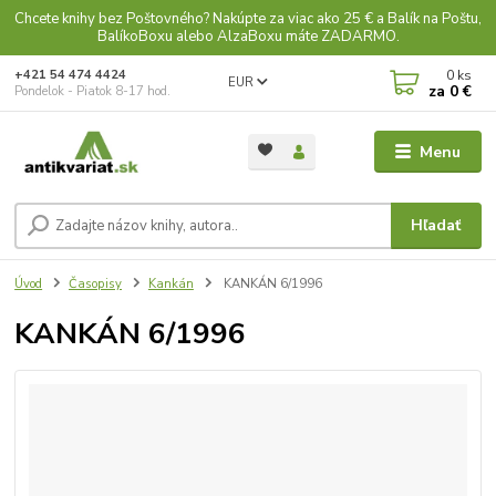
Chcete knihy bez Poštovného? Nakúpte za viac ako 25 € a Balík na Poštu,
BalíkoBoxu alebo AlzaBoxu máte ZADARMO.
0
ks
+421 54 474 4424
EUR
za
0 €
Pondelok - Piatok 8-17 hod.
Menu
Hľadať
Úvod
Časopisy
Kankán
KANKÁN 6/1996
KANKÁN 6/1996