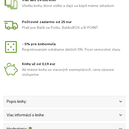
Viac ako 24 000 kníh
Všetky knihy, ktoré vidíte a dajú sa kúpiť máme skladom
Poštovné zadarmo od 25 eur
Platí pre Balík na Poštu, BalíkoBOX a B-POINT
- 5% pre knihomoľa
Registrovaným odrátame ďalších 5%. Pozri vernostné zľavy
Knihy už od 0,19 eur
Ak máme knihy vo viacerých exemplároch, ceny výrazne
znižujeme
Popis knihy:
Viac informácií o knihe
Hodnotenie
0