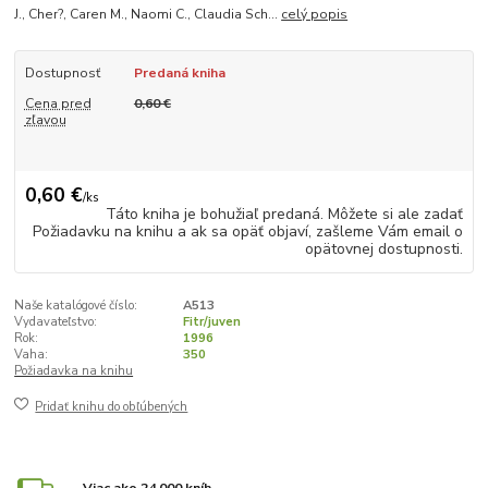
J., Cher?, Caren M., Naomi C., Claudia Sch...
celý popis
Dostupnosť
Predaná kniha
Cena pred
0,60 €
zľavou
0,60 €
/
ks
Táto kniha je bohužiaľ predaná. Môžete si ale zadať
Požiadavku na knihu a ak sa opäť objaví, zašleme Vám email o
opätovnej dostupnosti.
Naše katalógové číslo:
A513
Vydavateľstvo:
Fitr/juven
Rok:
1996
Vaha:
350
Požiadavka na knihu
Pridať knihu do obľúbených