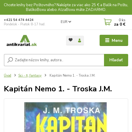
Chcete knihy bez Poštovného? Nakúpte za viac ako 25 € a Balík na Poštu,
BalíkoBoxu alebo AlzaBoxu máte ZADARMO.
0
ks
+421 54 474 4424
EUR
za
0 €
Pondelok - Piatok 8-17 hod.
Menu
Hľadať
Úvod
Sci - fi, fantasy
Kapitán Nemo 1. - Troska J.M.
Kapitán Nemo 1. - Troska J.M.