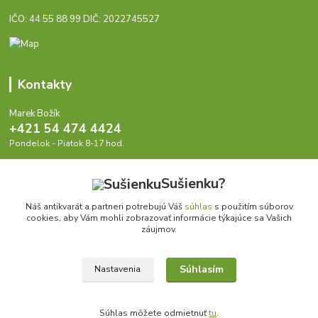
IČO: 44 55 88 99 DIČ: 2022745527
Kontakty
Marek Božík
+421 54 474 4424
Pondelok - Piatok 8-17 hod.
info@antikvariat.sk
Sušienku?
Náš antikvarát a partneri potrebujú Váš
súhlas
s použitím súborov
cookies, aby Vám mohli zobrazovať informácie týkajúce sa Vašich
záujmov.
Súhlasím
Upraviť zber cookies.
Nastavenia
© 1999 - 2026 Antikvariat.sk | Skutočne lacné knihy, atlasy, skriptá, učebnice..
Súhlas môžete odmietnuť
tu
.