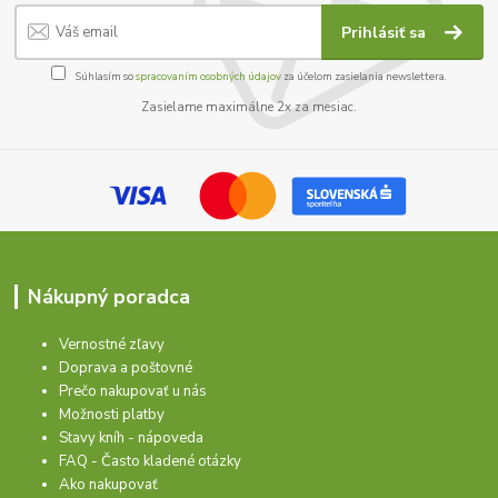
Prihlásiť sa
Súhlasím so
spracovaním osobných údajov
za účelom zasielania newslettera.
Zasielame maximálne 2x za mesiac.
Nákupný poradca
Vernostné zľavy
Doprava a poštovné
Prečo nakupovať u nás
Možnosti platby
Stavy kníh - nápoveda
FAQ - Často kladené otázky
Ako nakupovať