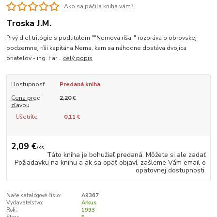
Ako sa páčila kniha vám?
Troska J.M.
Prvý diel trilógie s podtitulom ""Nemova ríša"" rozpráva o obrovskej
podzemnej ríši kapitána Nema, kam sa náhodne dostáva dvojica
priateľov - ing. Far...
celý popis
Dostupnosť
Predaná kniha
Cena pred
2,20 €
zľavou
Ušetríte
0,11 €
2,09 €
/
ks
Táto kniha je bohužiaľ predaná. Môžete si ale zadať
Požiadavku na knihu a ak sa opäť objaví, zašleme Vám email o
opätovnej dostupnosti.
Naše katalógové číslo:
A9367
Vydavateľstvo:
Arkus
Rok:
1993