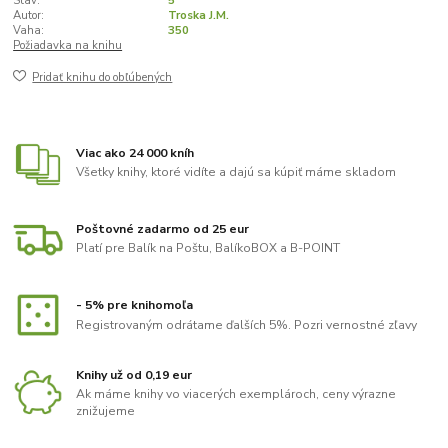
Stav:
5
Autor:
Troska J.M.
Vaha:
350
Požiadavka na knihu
Pridať knihu do obľúbených
Viac ako 24 000 kníh
Všetky knihy, ktoré vidíte a dajú sa kúpiť máme skladom
Poštovné zadarmo od 25 eur
Platí pre Balík na Poštu, BalíkoBOX a B-POINT
- 5% pre knihomoľa
Registrovaným odrátame ďalších 5%. Pozri vernostné zľavy
Knihy už od 0,19 eur
Ak máme knihy vo viacerých exemplároch, ceny výrazne
znižujeme