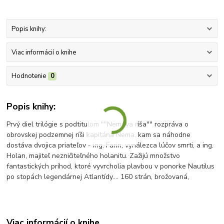
Popis knihy:
Viac informácií o knihe
Hodnotenie
0
Popis knihy:
Prvý diel trilógie s podtitulom ""Nemova ríša"" rozpráva o
obrovskej podzemnej ríši kapitána Nema, kam sa náhodne
dostáva dvojica priateľov - ing. Farin, vynálezca lúčov smrti, a ing.
Holan, majiteľ nezničiteľného holanitu. Zažijú množstvo
fantastických príhod, ktoré vyvrcholia plavbou v ponorke Nautilus
po stopách legendárnej Atlantídy.... 160 strán, brožovaná,
Viac informácií o knihe