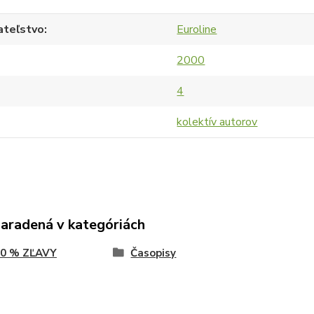
ateľstvo
Euroline
2000
4
kolektív autorov
zaradená v kategóriách
80 % ZĽAVY
Časopisy