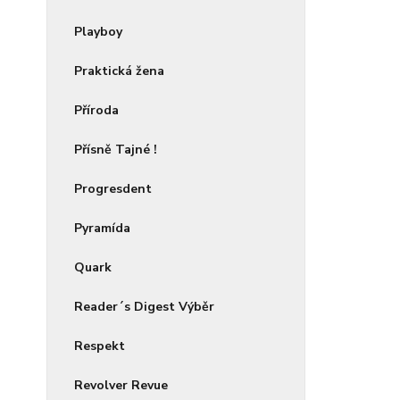
Playboy
Praktická žena
Příroda
Přísně Tajné !
Progresdent
Pyramída
Quark
Reader´s Digest Výběr
Respekt
Revolver Revue