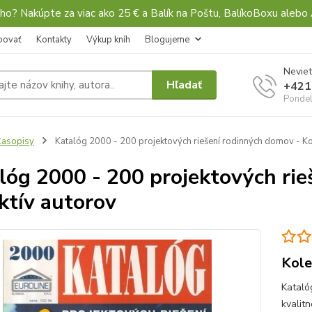
ho? Nakúpte za viac ako 25 € a Balík na Poštu, BalíkoBoxu al
povať
Kontakty
Výkup kníh
Blogujeme
Neviet
Hľadať
+421
Pondel
asopisy
Katalóg 2000 - 200 projektových riešení rodinných domov - Ko
lóg 2000 - 200 projektových rie
ktív autorov
Kole
Kataló
kvalitn