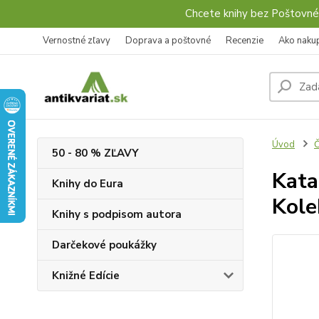
Chcete knihy bez Poštovné
Vernostné zľavy
Doprava a poštovné
Recenzie
Ako naku
Úvod
Č
50 - 80 % ZĽAVY
Kata
Knihy do Eura
Kole
Knihy s podpisom autora
Darčekové poukážky
Knižné Edície