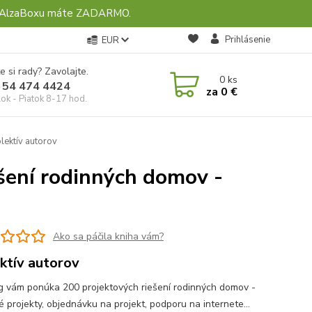
ebo AlzaBoxu máte ZADARMO.
Prihlásenie
EUR
e si rady? Zavolajte.
0
ks
 54 474 4424
za
0 €
ok - Piatok 8-17 hod.
lektív autorov
šení rodinných domov -
Ako sa páčila kniha vám?
ktív autorov
g vám ponúka 200 projektových riešení rodinných domov -
é projekty, objednávku na projekt, podporu na internete...