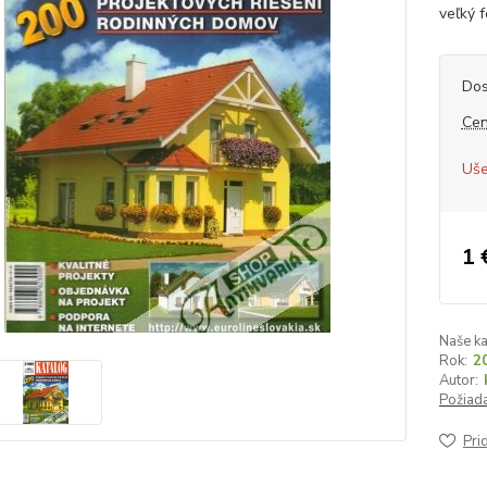
veľký f
Dos
Cen
Uše
1 
Naše ka
Rok:
2
Autor:
Požiada
Pri