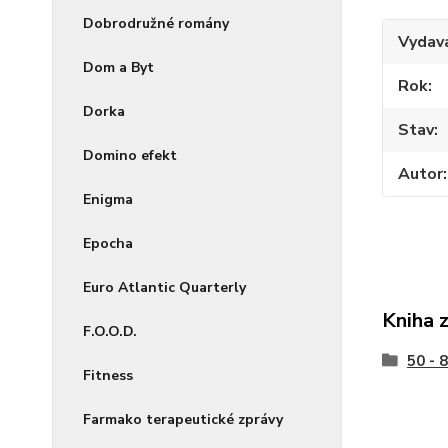
Dobrodružné romány
Vydav
Dom a Byt
Rok
Dorka
Stav
Domino efekt
Autor
Enigma
Epocha
Euro Atlantic Quarterly
Kniha 
F.O.O.D.
50 - 
Fitness
Farmako terapeutické zprávy