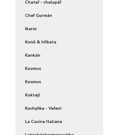
Chatař - chalupář
Chef Gurmán
Ikarie
Koně & hříbata
Kankán
Kozmos
Kosmos
Koktejl
Kuchyňka - Vaření
La Cucina Italiana
Letectví+kosmonautika