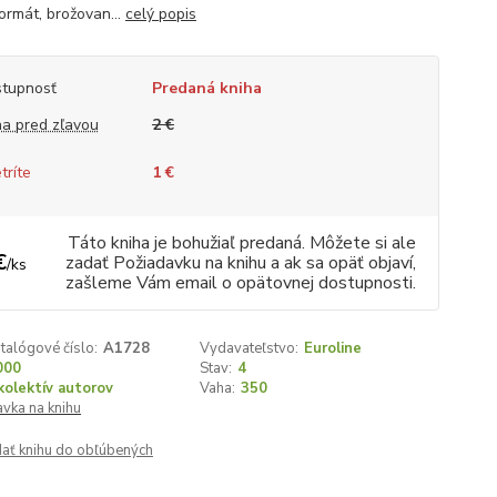
ormát, brožovan...
celý popis
tupnosť
Predaná kniha
a pred zľavou
2 €
tríte
1 €
Táto kniha je bohužiaľ predaná. Môžete si ale
€
zadať Požiadavku na knihu a ak sa opäť objaví,
/
ks
zašleme Vám email o opätovnej dostupnosti.
talógové číslo:
A1728
Vydavateľstvo:
Euroline
000
Stav:
4
kolektív autorov
Vaha:
350
vka na knihu
dať knihu do obľúbených