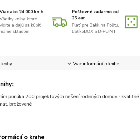
Viac ako 24 000 kníh
Poštovné zadarmo od
25 eur
Všetky knihy, ktoré
vidíte a dajú sa kúpiť
Platí pre Balík na Poštu,
máme skladom
BalíkoBOX a B-POINT
 knihy:
Viac informácií o knihe
nihy:
ám ponúka 200 projektových riešení rodinných domov - kvalitné p
mát, brožované
formácií o knihe