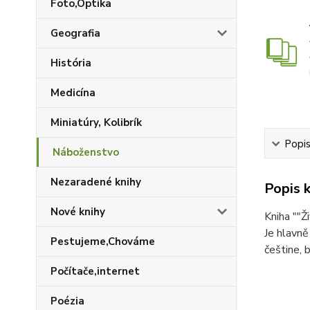
Foto,Optika
Geografia
História
Medicína
Miniatúry, Kolibrík
Popis
Náboženstvo
Nezaradené knihy
Popis k
Nové knihy
Kniha ""Ž
Je hlavně
Pestujeme,Chováme
češtine, 
Počítače,internet
Poézia