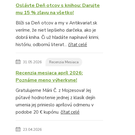
Oslávte Deň otcov s knihou: Darujte
mu 15 % zľavu na všetko!
Blíži sa Deň otcov a my v Antikvariat.sk
veríme, že niet lepšieho darčeka, ako je
dobrá kniha. Či už hľadáte napínavé krimi,
históriu, odbornú literat...
čítať celé
31.05.2026
Recenzia Mesiaca
Recenzia mesiaca apríl 2026:
Poznáme meno výherkyne!
Gratulujeme Márii Č. z Mojzesova! Jej
pútavé hodnotenie jednej z klasík dejín
umenia jej prinieslo aprílovú odmenu v
podobe 20 € kupónu.
čítať celé
23.04.2026