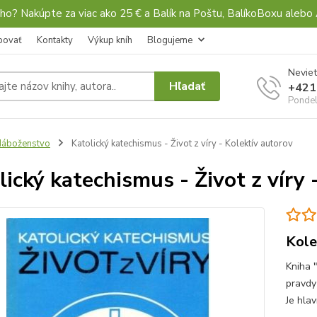
ho? Nakúpte za viac ako 25 € a Balík na Poštu, BalíkoBoxu al
povať
Kontakty
Výkup kníh
Blogujeme
Neviet
Hľadať
+421
Pondel
Náboženstvo
Katolický katechismus - Život z víry - Kolektív autorov
lický katechismus - Život z víry 
Kole
Kniha 
pravdy
Je hlav