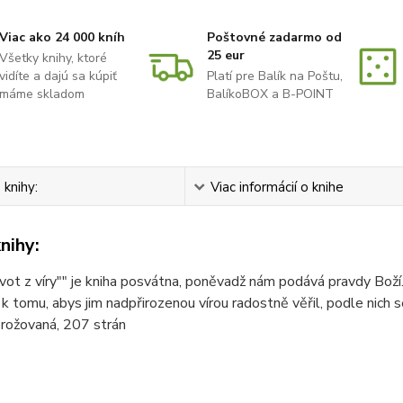
Viac ako 24 000 kníh
Poštovné zadarmo od
25 eur
Všetky knihy, ktoré
vidíte a dajú sa kúpiť
Platí pre Balík na Poštu,
máme skladom
BalíkoBOX a B-POINT
 knihy:
Viac informácií o knihe
nihy:
ivot z víry"" je kniha posvátna, poněvadž nám podává pravdy Boží
 k tomu, abys jim nadpřirozenou vírou radostně věřil, podle nich se
brožovaná, 207 strán