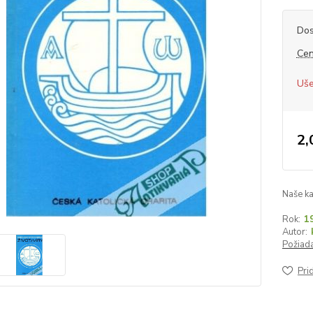
Dos
Cen
Uše
2,
Naše ka
Rok:
1
Autor:
Požiada
Pri