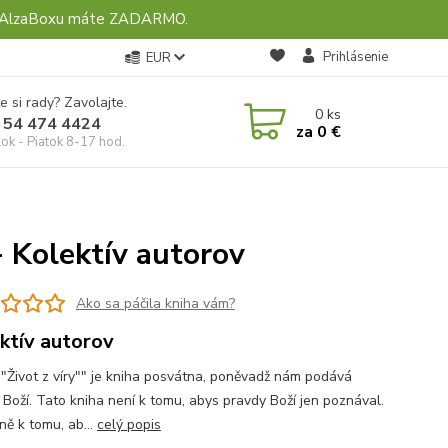
ebo AlzaBoxu máte ZADARMO.
Prihlásenie
EUR
e si rady? Zavolajte.
0
ks
 54 474 4424
za
0 €
ok - Piatok 8-17 hod.
- Kolektív autorov
Ako sa páčila kniha vám?
ktív autorov
""Život z víry"" je kniha posvátna, poněvadž nám podává
 Boží. Tato kniha není k tomu, abys pravdy Boží jen poznával.
ně k tomu, ab...
celý popis