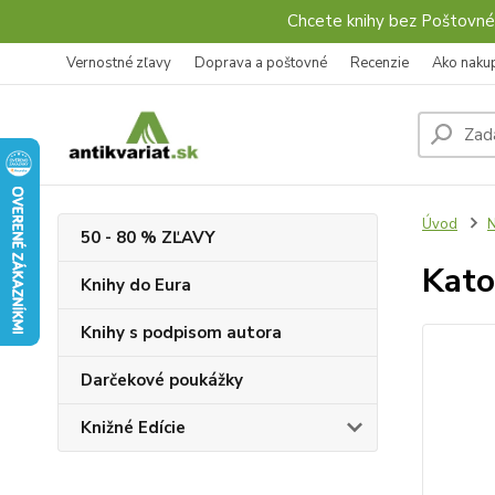
Chcete knihy bez Poštovné
Vernostné zľavy
Doprava a poštovné
Recenzie
Ako naku
Úvod
50 - 80 % ZĽAVY
Kato
Knihy do Eura
Knihy s podpisom autora
Darčekové poukážky
Knižné Edície