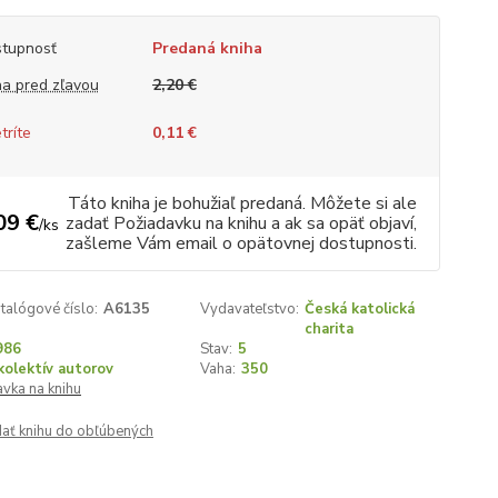
tupnosť
Predaná kniha
a pred zľavou
2,20 €
tríte
0,11 €
Táto kniha je bohužiaľ predaná. Môžete si ale
09 €
zadať Požiadavku na knihu a ak sa opäť objaví,
/
ks
zašleme Vám email o opätovnej dostupnosti.
talógové číslo:
A6135
Vydavateľstvo:
Česká katolická
charita
986
Stav:
5
kolektív autorov
Vaha:
350
vka na knihu
dať knihu do obľúbených