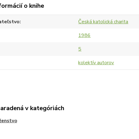
formácií o knihe
ateľstvo
Česká katolická charita
1986
5
kolektív autorov
zaradená v kategóriách
ženstvo