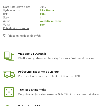
Naše katalógové číslo:
5947
Vydavateľstvo:
SZN Praha
Rok:
1963
Stav:
4
Autor:
kolektív autorov
Vaha:
350
Požiadavka na knihu
Pridať knihu do obľúbených
Viac ako 24 000 kníh
Všetky knihy, ktoré vidíte a dajú sa kúpiť máme skladom
Poštovné zadarmo od 25 eur
Platí pre Balík na Poštu, BalíkoBOX a B-POINT
- 5% pre knihomoľa
Registrovaným odrátame ďalších 5%. Pozri vernostné zľavy