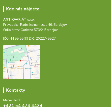
Kde nás nájdete
ANTIKVARIÁT s.r.o.
Prevádzka: Radničné námestie 46, Bardejov
Sídlo firmy: Gorkého 573/2, Bardejov
IČO: 44 55 88 99 DIČ: 2022745527
Kontakty
Marek Božík
+421 54 474 4424
Pondelok - Piatok 8-17 hod.