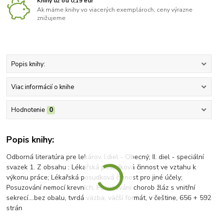
Knihy už od 0,19 eur
Ak máme knihy vo viacerých exemplároch, ceny výrazne
znižujeme
Popis knihy:
Viac informácií o knihe
Hodnotenie
0
Popis knihy:
Odborná literatúra pre lekárov. I.diel - Obecný; II. diel - speciální
svazek 1. Z obsahu : Lékařská posudková činnost ve vztahu k
výkonu práce; Lékařská posudková činnost pro jiné účely;
Posuzování nemocí krevních; Posuzování chorob žláz s vnitřní
sekrecí....bez obalu, tvrdá väzba, väčší formát, v češtine, 656 + 592
strán