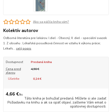
Ako sa páčila kniha vám?
Kolektív autorov
Odborná literatúra pre lekárov. I.diel - Obecný; II. diel - speciální svazek
1. Z obsahu : Lékařská posudková činnost ve vztahu k výkonu práce;
Lékařs...
celý popis
Dostupnosť
Predaná kniha
Cena pred
4,90 €
zľavou
Ušetríte
0,24 €
4,66 €
/
ks
Táto kniha je bohužiaľ predaná. Môžete si ale zadať
Požiadavku na knihu a ak sa opäť objaví, zašleme Vám email o
opätovnej dostupnosti.