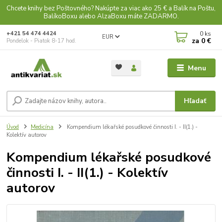
Chcete knihy bez Poštovného? Nakúpte za viac ako 25 € a Balík na Poštu,
BalíkoBoxu alebo AlzaBoxu máte ZADARMO.
0
ks
+421 54 474 4424
EUR
za
0 €
Pondelok - Piatok 8-17 hod.
Menu
Hľadať
Úvod
Medicína
Kompendium lékařské posudkové činnosti I. - II(1.) -
Kolektív autorov
Kompendium lékařské posudkové
činnosti I. - II(1.) - Kolektív
autorov