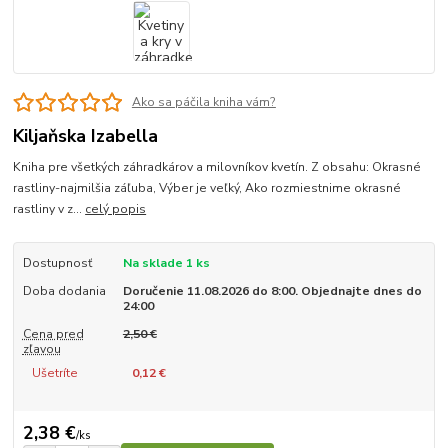
Ako sa páčila kniha vám?
Kiljaňska Izabella
Kniha pre všetkých záhradkárov a milovníkov kvetín. Z obsahu: Okrasné
rastliny-najmilšia záľuba, Výber je veľký, Ako rozmiestnime okrasné
rastliny v z...
celý popis
Dostupnosť
Na sklade 1 ks
Doba dodania
Doručenie 11.08.2026 do 8:00. Objednajte dnes do
24:00
Cena pred
2,50 €
zľavou
Ušetríte
0,12 €
2,38 €
/
ks