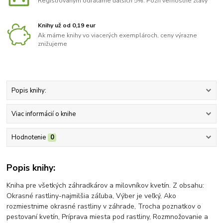
Registrovaným odrátame ďalších 5%. Pozri vernostné zľavy
Knihy už od 0,19 eur
Ak máme knihy vo viacerých exemplároch, ceny výrazne
znižujeme
Popis knihy:
Viac informácií o knihe
Hodnotenie
0
Popis knihy:
Kniha pre všetkých záhradkárov a milovníkov kvetín. Z obsahu:
Okrasné rastliny-najmilšia záľuba, Výber je veľký, Ako
rozmiestnime okrasné rastliny v záhrade, Trocha poznatkov o
pestovaní kvetín, Príprava miesta pod rastliny, Rozmnožovanie a