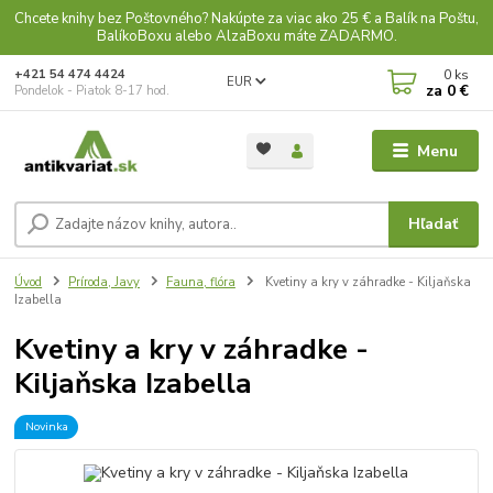
Chcete knihy bez Poštovného? Nakúpte za viac ako 25 € a Balík na Poštu,
BalíkoBoxu alebo AlzaBoxu máte ZADARMO.
0
ks
+421 54 474 4424
EUR
za
0 €
Pondelok - Piatok 8-17 hod.
Menu
Hľadať
Úvod
Príroda, Javy
Fauna, flóra
Kvetiny a kry v záhradke - Kiljaňska
Izabella
Kvetiny a kry v záhradke -
Kiljaňska Izabella
Novinka