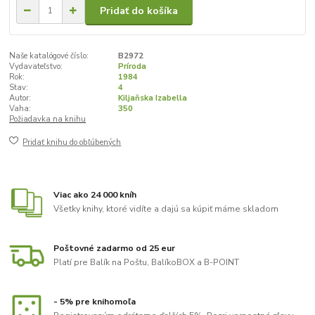
Pridať do košíka
Naše katalógové číslo:
B2972
Vydavateľstvo:
Príroda
Rok:
1984
Stav:
4
Autor:
Kiljaňska Izabella
Vaha:
350
Požiadavka na knihu
Pridať knihu do obľúbených
Viac ako 24 000 kníh
Všetky knihy, ktoré vidíte a dajú sa kúpiť máme skladom
Poštovné zadarmo od 25 eur
Platí pre Balík na Poštu, BalíkoBOX a B-POINT
- 5% pre knihomoľa