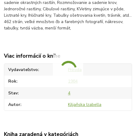
sadenie okrastných rastlín, Rozmnožovanie a sadenie krov,
Jednoročné rastliny, Cibuľové rastliny, KVetiny zimujúce v pôde,
Listnaté kry, Ihličnaté kry, Tabuľky ošetrovania kvetín, trávnik, atd...
462 strán, veľké množstvo čb a farebných fotografíí, nákresov,
tabuľky, tvrdá väzba, menší formát,
Viac informácií o knihe
Vydavateľstvo
Príroda
Rok
1984
Stav
4
Autor
Kiljaňska Izabella
Kniha zaradená v kategóriách