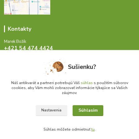
Kontakty
Marek Božík
+421 54 474 4424
Pondelok - Piatok 8-17 hod.
Sušienku?
info@antikvariat.sk
Náš antikvarát a partneri potrebujú Váš
súhlas
s použitím súborov
cookies, aby Vám mohli zobrazovať informácie týkajúce sa Vašich
záujmov.
Upraviť zber cookies.
Súhlasím
Nastavenia
© 1999 - 2026 Antikvariat.sk | Skutočne lacné knihy, atlasy, skriptá, učebnice..
Súhlas môžete odmietnuť
tu
.
Vytvorené na
Eshop-rychlo.sk