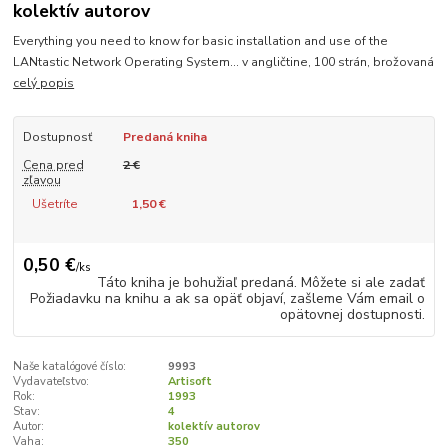
kolektív autorov
Everything you need to know for basic installation and use of the
LANtastic Network Operating System... v angličtine, 100 strán, brožovaná
celý popis
Dostupnosť
Predaná kniha
Cena pred
2 €
zľavou
Ušetríte
1,50 €
0,50 €
/
ks
Táto kniha je bohužiaľ predaná. Môžete si ale zadať
Požiadavku na knihu a ak sa opäť objaví, zašleme Vám email o
opätovnej dostupnosti.
Naše katalógové číslo:
9993
Vydavateľstvo:
Artisoft
Rok:
1993
Stav:
4
Autor:
kolektív autorov
Vaha:
350