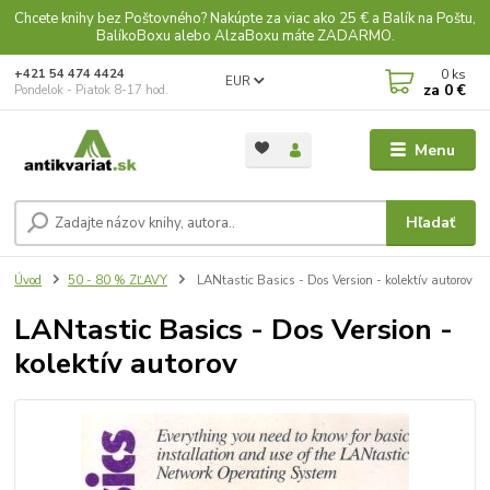
Chcete knihy bez Poštovného? Nakúpte za viac ako 25 € a Balík na Poštu,
BalíkoBoxu alebo AlzaBoxu máte ZADARMO.
0
ks
+421 54 474 4424
EUR
za
0 €
Pondelok - Piatok 8-17 hod.
Menu
Hľadať
Úvod
50 - 80 % ZĽAVY
LANtastic Basics - Dos Version - kolektív autorov
LANtastic Basics - Dos Version -
kolektív autorov