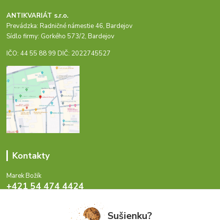
ANTIKVARIÁT s.r.o.
Prevádzka: Radničné námestie 46, Bardejov
Sídlo firmy: Gorkého 573/2, Bardejov
IČO: 44 55 88 99 DIČ: 2022745527
Kontakty
Marek Božík
+421 54 474 4424
Pondelok - Piatok 8-17 hod.
Sušienku?
info@antikvariat.sk