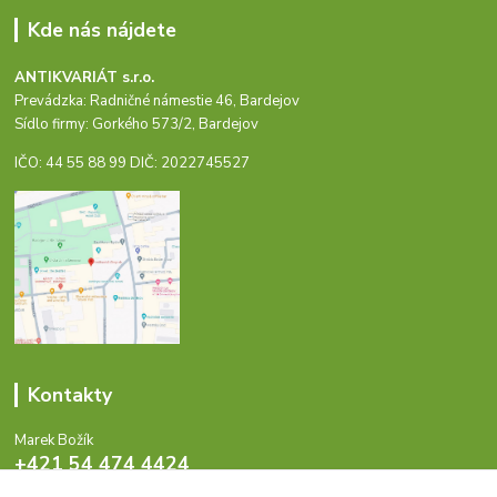
Kde nás nájdete
ANTIKVARIÁT s.r.o.
Prevádzka: Radničné námestie 46, Bardejov
Sídlo firmy: Gorkého 573/2, Bardejov
IČO: 44 55 88 99 DIČ: 2022745527
Kontakty
Marek Božík
+421 54 474 4424
Pondelok - Piatok 8-17 hod.