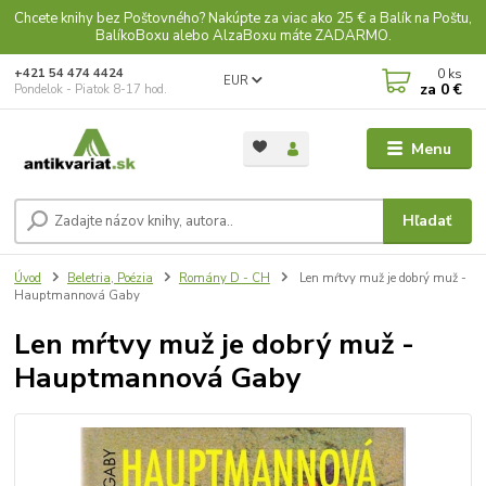
Chcete knihy bez Poštovného? Nakúpte za viac ako 25 € a Balík na Poštu,
BalíkoBoxu alebo AlzaBoxu máte ZADARMO.
0
ks
+421 54 474 4424
EUR
za
0 €
Pondelok - Piatok 8-17 hod.
Menu
Hľadať
Úvod
Beletria, Poézia
Romány D - CH
Len mŕtvy muž je dobrý muž -
Hauptmannová Gaby
Len mŕtvy muž je dobrý muž -
Hauptmannová Gaby