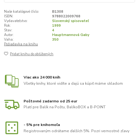
Naše katalógové číslo:
B1308
ISBN:
9788022009768
Vydavateľstvo:
Slovenský spisovateľ
Rok:
1999
Stav:
4
Autor:
Hauptmannová Gaby
Vaha:
350
Požiadavka na knihu
Pridať knihu do obľúbených
Viac ako 24 000 kníh
Všetky knihy, ktoré vidíte a dajú sa kúpiť máme skladom
Poštovné zadarmo od 25 eur
Platí pre Balík na Poštu, BalíkoBOX a B-POINT
- 5% pre knihomoľa
Registrovaným odrátame ďalších 5%. Pozri vernostné zľavy