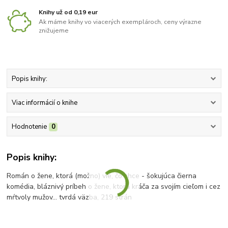
Knihy už od 0,19 eur
Ak máme knihy vo viacerých exemplároch, ceny výrazne
znižujeme
Popis knihy:
Viac informácií o knihe
Hodnotenie
0
Popis knihy:
Román o žene, ktorá (možno) vie, čo chce - šokujúca čierna
komédia, bláznivý príbeh o žene, ktorá kráča za svojím cieľom i cez
mŕtvoly mužov... tvrdá väzba, 219 strán