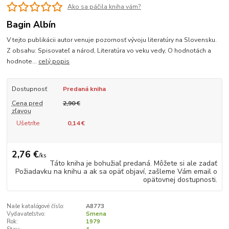
Ako sa páčila kniha vám?
Bagin Albín
V tejto publikácii autor venuje pozornosť vývoju literatúry na Slovensku.
Z obsahu: Spisovateľ a národ, Literatúra vo veku vedy, O hodnotách a
hodnote...
celý popis
Dostupnosť
Predaná kniha
Cena pred
2,90 €
zľavou
Ušetríte
0,14 €
2,76 €
/
ks
Táto kniha je bohužiaľ predaná. Môžete si ale zadať
Požiadavku na knihu a ak sa opäť objaví, zašleme Vám email o
opätovnej dostupnosti.
Naše katalógové číslo:
A8773
Vydavateľstvo:
Smena
Rok:
1979