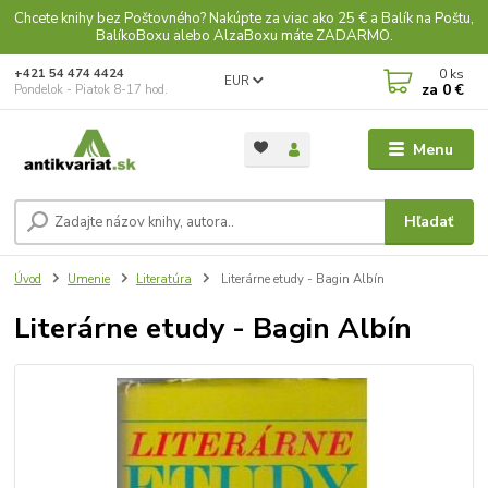
Chcete knihy bez Poštovného? Nakúpte za viac ako 25 € a Balík na Poštu,
BalíkoBoxu alebo AlzaBoxu máte ZADARMO.
0
ks
+421 54 474 4424
EUR
za
0 €
Pondelok - Piatok 8-17 hod.
Menu
Hľadať
Úvod
Umenie
Literatúra
Literárne etudy - Bagin Albín
Literárne etudy - Bagin Albín