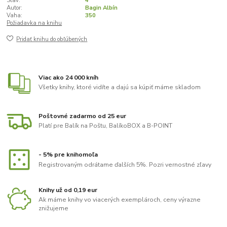
Stav:
4
Autor:
Bagin Albín
Vaha:
350
Požiadavka na knihu
Pridať knihu do obľúbených
Viac ako 24 000 kníh
Všetky knihy, ktoré vidíte a dajú sa kúpiť máme skladom
Poštovné zadarmo od 25 eur
Platí pre Balík na Poštu, BalíkoBOX a B-POINT
- 5% pre knihomoľa
Registrovaným odrátame ďalších 5%. Pozri vernostné zľavy
Knihy už od 0,19 eur
Ak máme knihy vo viacerých exemplároch, ceny výrazne
znižujeme