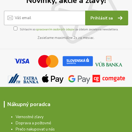
Novinky, akcie a zľavy!
Prihlásiť sa
Súhlasím so
spracovaním osobných údajov
za účelom zasielania newslettera.
Zasielame maximálne 2x za mesiac.
Nákupný poradca
Vernostné zľavy
Doprava a poštovné
Prečo nakupovať u nás