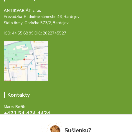
ANTIKVARIÁT s.r.o.
Prevádzka: Radničné námestie 46, Bardejov
Sídlo firmy: Gorkého 573/2, Bardejov
IČO: 44 55 88 99 DIČ: 2022745527
Kontakty
Marek Božík
+421 54 474 4424
Pondelok - Piatok 8-17 hod.
Sušienku?
info@antikvariat.sk