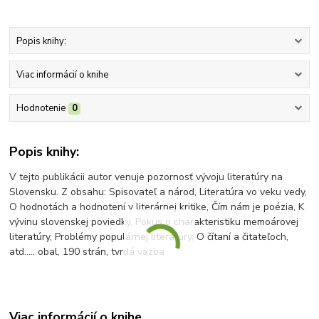
Popis knihy:
Viac informácií o knihe
Hodnotenie
0
Popis knihy:
V tejto publikácii autor venuje pozornosť vývoju literatúry na
Slovensku. Z obsahu: Spisovateľ a národ, Literatúra vo veku vedy,
O hodnotách a hodnotení v literárnej kritike, Čím nám je poézia, K
vývinu slovenskej poviedky, Pokus o charakteristiku memoárovej
literatúry, Problémy populárnej literatúry, O čítaní a čitateľoch,
atd..... obal, 190 strán, tvrdá väzba
Viac informácií o knihe