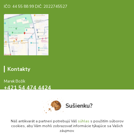
IČO: 44 55 88 99 DIČ: 2022745527
Kontakty
Marek Božík
+421 54 474 4424
Pondelok - Piatok 8-17 hod.
Sušienku?
info@antikvariat.sk
Náš antikvarát a partneri potrebujú Váš
súhlas
s použitím súborov
cookies, aby Vám mohli zobrazovať informácie týkajúce sa Vašich
záujmov.