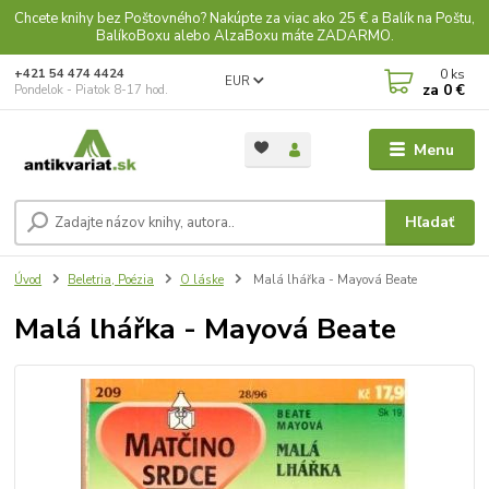
Chcete knihy bez Poštovného? Nakúpte za viac ako 25 € a Balík na Poštu,
BalíkoBoxu alebo AlzaBoxu máte ZADARMO.
0
ks
+421 54 474 4424
EUR
za
0 €
Pondelok - Piatok 8-17 hod.
Menu
Hľadať
Úvod
Beletria, Poézia
O láske
Malá lhářka - Mayová Beate
Malá lhářka - Mayová Beate