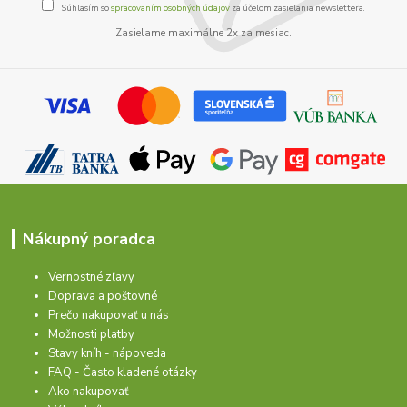
Súhlasím so
spracovaním osobných údajov
za účelom zasielania newslettera.
Zasielame maximálne 2x za mesiac.
Nákupný poradca
Vernostné zľavy
Doprava a poštovné
Prečo nakupovať u nás
Možnosti platby
Stavy kníh - nápoveda
FAQ - Často kladené otázky
Ako nakupovať