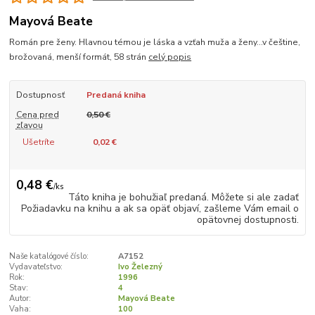
Mayová Beate
Román pre ženy. Hlavnou témou je láska a vzťah muža a ženy...v češtine,
brožovaná, menší formát, 58 strán
celý popis
Dostupnosť
Predaná kniha
Cena pred
0,50 €
zľavou
Ušetríte
0,02 €
0,48 €
/
ks
Táto kniha je bohužiaľ predaná. Môžete si ale zadať
Požiadavku na knihu a ak sa opäť objaví, zašleme Vám email o
opätovnej dostupnosti.
Naše katalógové číslo:
A7152
Vydavateľstvo:
Ivo Železný
Rok:
1996
Stav:
4
Autor:
Mayová Beate
Vaha:
100