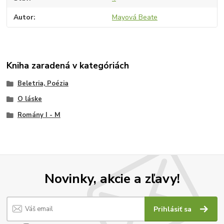
Autor
Mayová Beate
Kniha zaradená v kategóriách
Beletria, Poézia
O láske
Romány I - M
Novinky, akcie a zľavy!
Prihlásiť sa