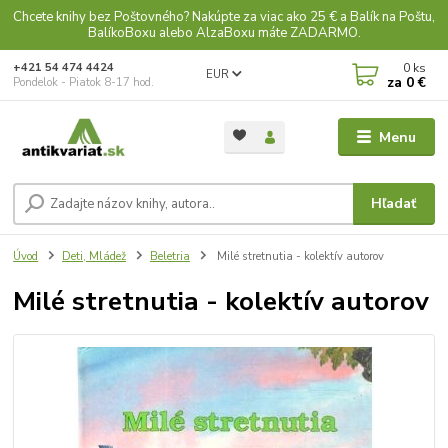
Chcete knihy bez Poštovného? Nakúpte za viac ako 25 € a Balík na Poštu,
BalíkoBoxu alebo AlzaBoxu máte ZADARMO.
0
ks
+421 54 474 4424
EUR
za
0 €
Pondelok - Piatok 8-17 hod.
Menu
Hľadať
Úvod
Deti, Mládež
Beletria
Milé stretnutia - kolektív autorov
Milé stretnutia - kolektív autorov