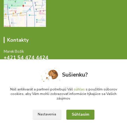
Kontakty
Marek Božík
+421 54 474 4424
Pondelok - Piatok 8-17 hod.
Sušienku?
info@antikvariat.sk
Náš antikvarát a partneri potrebujú Váš
súhlas
s použitím súborov
cookies, aby Vám mohli zobrazovať informácie týkajúce sa Vašich
záujmov.
Upraviť zber cookies.
Súhlasím
Nastavenia