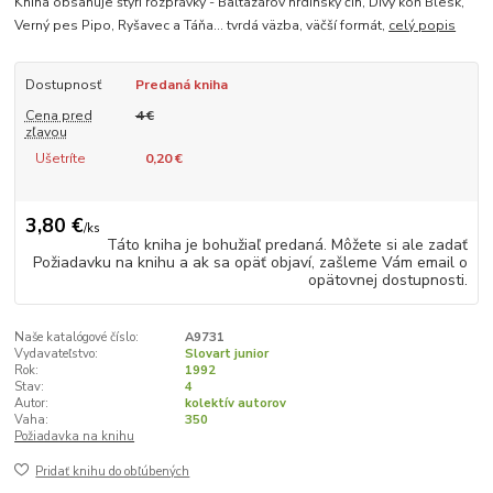
Kniha obsahuje štyri rozprávky - Baltazárov hrdinský čin, Divý kôň Blesk,
Verný pes Pipo, Ryšavec a Táňa... tvrdá väzba, väčší formát,
celý popis
Dostupnosť
Predaná kniha
Cena pred
4 €
zľavou
Ušetríte
0,20 €
3,80 €
/
ks
Táto kniha je bohužiaľ predaná. Môžete si ale zadať
Požiadavku na knihu a ak sa opäť objaví, zašleme Vám email o
opätovnej dostupnosti.
Naše katalógové číslo:
A9731
Vydavateľstvo:
Slovart junior
Rok:
1992
Stav:
4
Autor:
kolektív autorov
Vaha:
350
Požiadavka na knihu
Pridať knihu do obľúbených