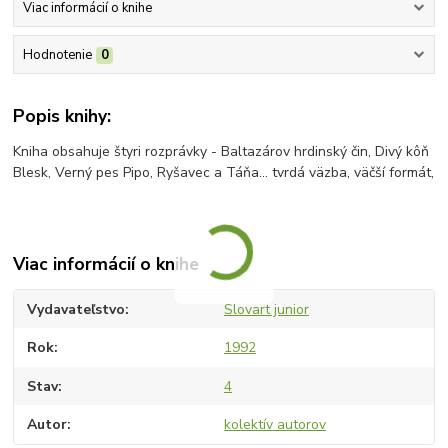
Viac informácií o knihe
Hodnotenie
0
Popis knihy:
Kniha obsahuje štyri rozprávky - Baltazárov hrdinský čin, Divý kôň
Blesk, Verný pes Pipo, Ryšavec a Táňa... tvrdá väzba, väčší formát,
Viac informácií o knihe
Vydavateľstvo
Slovart junior
Rok
1992
Stav
4
Autor
kolektív autorov