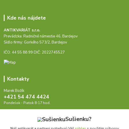
Kde nás nájdete
ANTIKVARIÁT s.r.o.
Prevádzka: Radničné námestie 46, Bardejov
Sídlo firmy: Gorkého 573/2, Bardejov
IČO: 44 55 88 99 DIČ: 2022745527
Kontakty
Marek Božík
+421 54 474 4424
Pondelok - Piatok 8-17 hod.
info@antikvariat.sk
Sušienku?
Náš antikvarát a partneri potrebujú Váš
súhlas
s použitím súborov