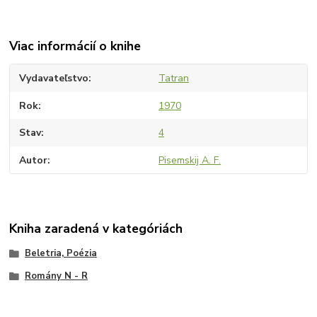
Viac informácií o knihe
Vydavateľstvo
Tatran
Rok
1970
Stav
4
Autor
Pisemskij A. F.
Kniha zaradená v kategóriách
Beletria, Poézia
Romány N - R