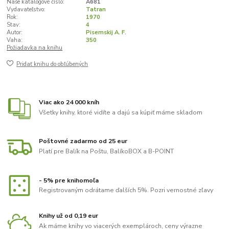
Naše katalógové číslo:
A681
Vydavateľstvo:
Tatran
Rok:
1970
Stav:
4
Autor:
Pisemskij A. F.
Vaha:
350
Požiadavka na knihu
Pridať knihu do obľúbených
Viac ako 24 000 kníh
Všetky knihy, ktoré vidíte a dajú sa kúpiť máme skladom
Poštovné zadarmo od 25 eur
Platí pre Balík na Poštu, BalíkoBOX a B-POINT
- 5% pre knihomoľa
Registrovaným odrátame ďalších 5%. Pozri vernostné zľavy
Knihy už od 0,19 eur
Ak máme knihy vo viacerých exemplároch, ceny výrazne