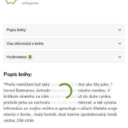
znižujeme
Popis knihy:
Viac informácií o knihe
Hodnotenie
0
Popis knihy:
"Prečo nemôžem byť taký spokojný a šťastný ako títo páni..."
hovorí Batmanov, ústredná postava Pisemskeho románu. V
krátkom okamihu sa nám podarí nahliadnuť do duše cynika,
pretože jemu sa zachcelo na chvíľu komunikovať, a tak vysiela
informáciu zo svojho vnútra a upresňuje v očiach čitateľa svoje
miesto v živote... malý formát, obal mierne opotrebovaný, tvrdá
väzba, 156 strán