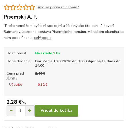
Ako sa páčila kniha vám?
Pisemskij A. F.
"Prečo nemôžem byť taký spokojný a šťastný ako títo páni..." hovorí
Batmanov, ústredná postava Pisemskeho románu. V krátkom okamihu sa
nám podarí nahl...
celý popis
Dostupnosť
Na sklade 1 ks
Doba dodania
Doručenie 10.08.2026 do 8:00. Objednajte dnes do
14:00
Cena pred
2,40 €
zľavou
Ušetríte
0,12 €
2,28 €
/
ks
Pridať do košíka