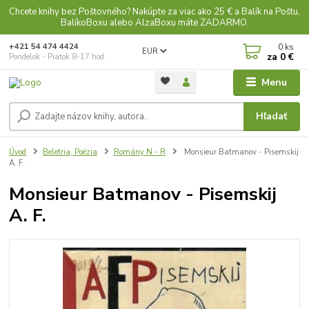
Chcete knihy bez Poštovného? Nakúpte za viac ako 25 € a Balík na Poštu,
BalíkoBoxu alebo AlzaBoxu máte ZADARMO.
0
ks
+421 54 474 4424
EUR
za
0 €
Pondelok - Piatok 8-17 hod.
Menu
Hľadať
Úvod
Beletria, Poézia
Romány N - R
Monsieur Batmanov - Pisemskij
A. F.
Monsieur Batmanov - Pisemskij
A. F.