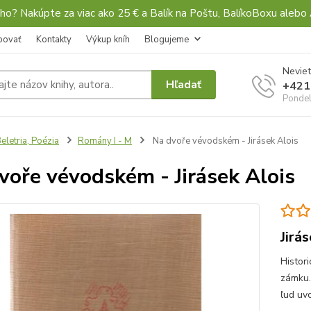
ho? Nakúpte za viac ako 25 € a Balík na Poštu, BalíkoBoxu al
povať
Kontakty
Výkup kníh
Blogujeme
Neviet
Hľadať
+421
Pondel
eletria, Poézia
Romány I - M
Na dvoře vévodském - Jirásek Alois
voře vévodském - Jirásek Alois
Jirá
Histor
zámku.
ľud uvo