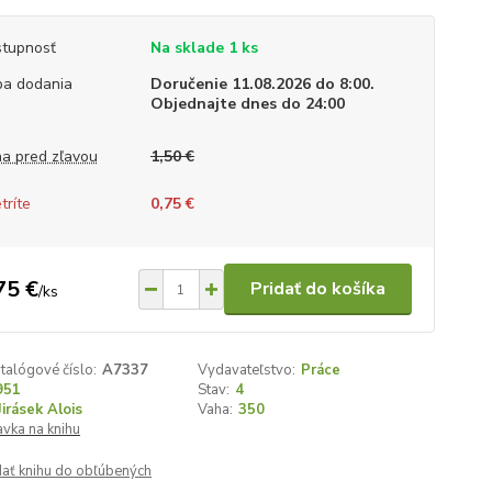
tupnosť
Na sklade 1 ks
a dodania
Doručenie 11.08.2026 do 8:00.
Objednajte dnes do 24:00
a pred zľavou
1,50 €
tríte
0,75 €
75 €
Pridať do košíka
/
ks
talógové číslo:
A7337
Vydavateľstvo:
Práce
951
Stav:
4
Jirásek Alois
Vaha:
350
vka na knihu
dať knihu do obľúbených