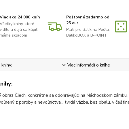
Viac ako 24 000 kníh
Poštovné zadarmo od
25 eur
Všetky knihy, ktoré
vidíte a dajú sa kúpiť
Platí pre Balík na Poštu,
máme skladom
BalíkoBOX a B-POINT
 knihy:
Viac informácií o knihe
nihy:
ý obraz Čiech, konkrétne sa odohrávajúci na Náchodskom zámku. H
voľnený z poroby a nevoľníctva... tvrdá väzba, bez obalu, v češtin