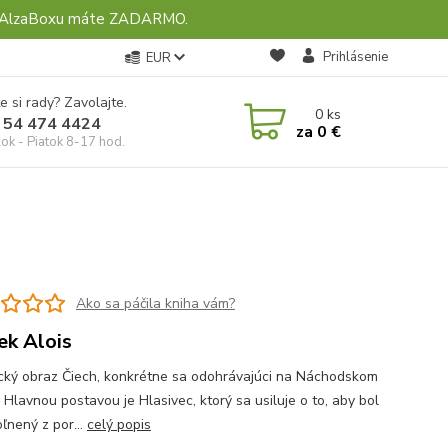
ebo AlzaBoxu máte ZADARMO.
Prihlásenie
EUR
e si rady? Zavolajte.
0
ks
 54 474 4424
za
0 €
ok - Piatok 8-17 hod.
Ako sa páčila kniha vám?
sek Alois
ický obraz Čiech, konkrétne sa odohrávajúci na Náchodskom
 Hlavnou postavou je Hlasivec, ktorý sa usiluje o to, aby bol
ľnený z por...
celý popis