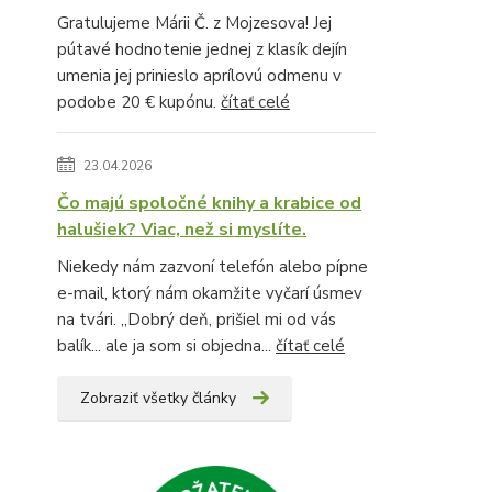
Gratulujeme Márii Č. z Mojzesova! Jej
pútavé hodnotenie jednej z klasík dejín
umenia jej prinieslo aprílovú odmenu v
podobe 20 € kupónu.
čítať celé
23.04.2026
Čo majú spoločné knihy a krabice od
halušiek? Viac, než si myslíte.
Niekedy nám zazvoní telefón alebo pípne
e-mail, ktorý nám okamžite vyčarí úsmev
na tvári. „Dobrý deň, prišiel mi od vás
balík... ale ja som si objedna...
čítať celé
Zobraziť všetky články