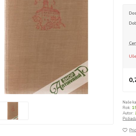
Dos
Dob
Cen
Uše
0,
Naše ka
Rok:
1
Autor:
Požiada
Pri