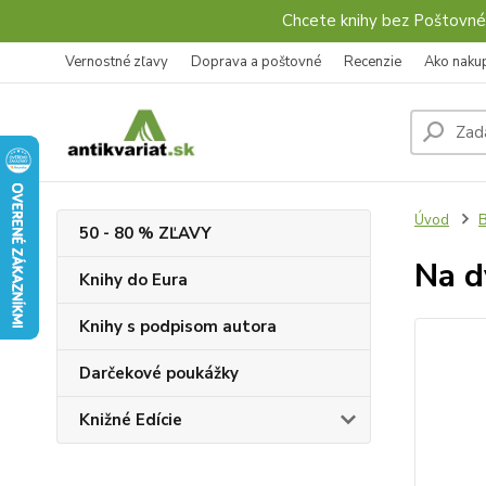
Chcete knihy bez Poštovné
Vernostné zľavy
Doprava a poštovné
Recenzie
Ako naku
Úvod
B
50 - 80 % ZĽAVY
Na d
Knihy do Eura
Knihy s podpisom autora
Darčekové poukážky
Knižné Edície