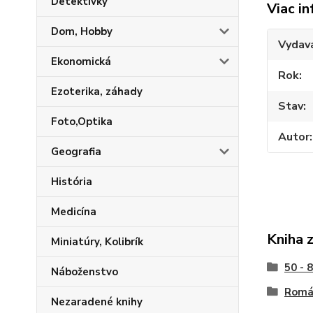
Detektívky
Viac in
Dom, Hobby
Vydav
Ekonomická
Rok
Ezoterika, záhady
Stav
Foto,Optika
Autor
Geografia
História
Medicína
Kniha 
Miniatúry, Kolibrík
50 - 
Náboženstvo
Román
Nezaradené knihy