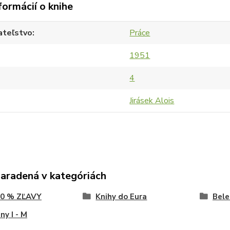
formácií o knihe
ateľstvo
Práce
1951
4
Jirásek Alois
zaradená v kategóriách
80 % ZĽAVY
Knihy do Eura
Bele
y I - M