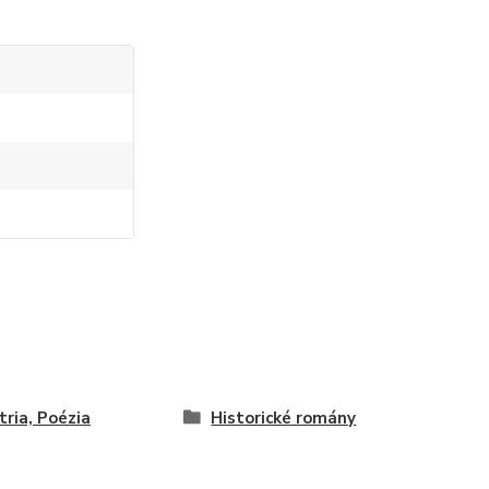
tria, Poézia
Historické romány