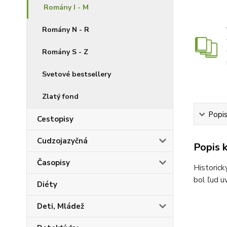
Romány I - M
Romány N - R
Romány S - Z
Svetové bestsellery
Zlatý fond
Popis
Cestopisy
Cudzojazyčná
Popis k
Časopisy
Historick
bol ľud u
Diéty
Deti, Mládež