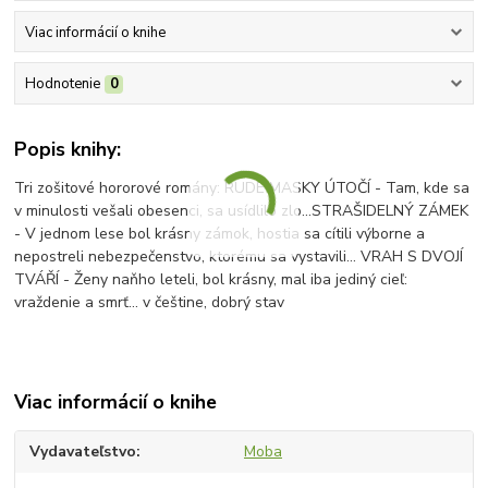
Viac informácií o knihe
Hodnotenie
0
Popis knihy:
Tri zošitové hororové romány: RUDÉ MASKY ÚTOČÍ - Tam, kde sa
v minulosti vešali obesenci, sa usídlilo zlo...STRAŠIDELNÝ ZÁMEK
- V jednom lese bol krásny zámok, hostia sa cítili výborne a
nepostreli nebezpečenstvo, ktorému sa vystavili... VRAH S DVOJÍ
TVÁŘÍ - Ženy naňho leteli, bol krásny, mal iba jediný cieľ:
vraždenie a smrť... v češtine, dobrý stav
Viac informácií o knihe
Vydavateľstvo
Moba