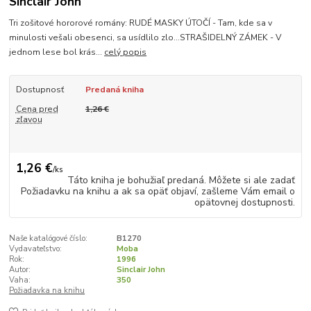
Sinclair John
Tri zošitové hororové romány: RUDÉ MASKY ÚTOČÍ - Tam, kde sa v
minulosti vešali obesenci, sa usídlilo zlo...STRAŠIDELNÝ ZÁMEK - V
jednom lese bol krás...
celý popis
Dostupnosť
Predaná kniha
Cena pred
1,26 €
zľavou
1,26 €
/
ks
Táto kniha je bohužiaľ predaná. Môžete si ale zadať
Požiadavku na knihu a ak sa opäť objaví, zašleme Vám email o
opätovnej dostupnosti.
Naše katalógové číslo:
B1270
Vydavateľstvo:
Moba
Rok:
1996
Autor:
Sinclair John
Vaha:
350
Požiadavka na knihu