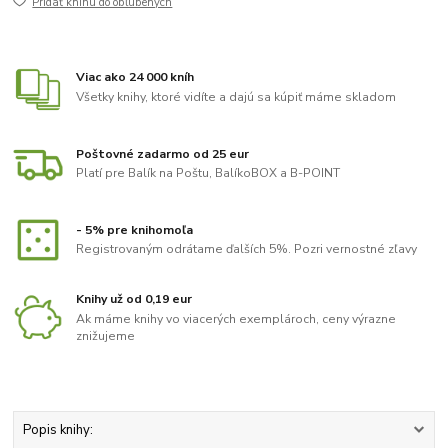
Pridať knihu do obľúbených
Viac ako 24 000 kníh
Všetky knihy, ktoré vidíte a dajú sa kúpiť máme skladom
Poštovné zadarmo od 25 eur
Platí pre Balík na Poštu, BalíkoBOX a B-POINT
- 5% pre knihomoľa
Registrovaným odrátame ďalších 5%. Pozri vernostné zľavy
Knihy už od 0,19 eur
Ak máme knihy vo viacerých exemplároch, ceny výrazne
znižujeme
Popis knihy: