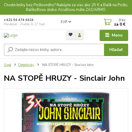
Chcete knihy bez Poštovného? Nakúpte za viac ako 25 € a Balík na Poštu,
BalíkoBoxu alebo AlzaBoxu máte ZADARMO.
0
ks
+421 54 474 4424
EUR
za
0 €
Pondelok - Piatok 8-17 hod.
Menu
Hľadať
Úvod
Detektívky
NA STOPĚ HRUZY - Sinclair John
NA STOPĚ HRUZY - Sinclair John