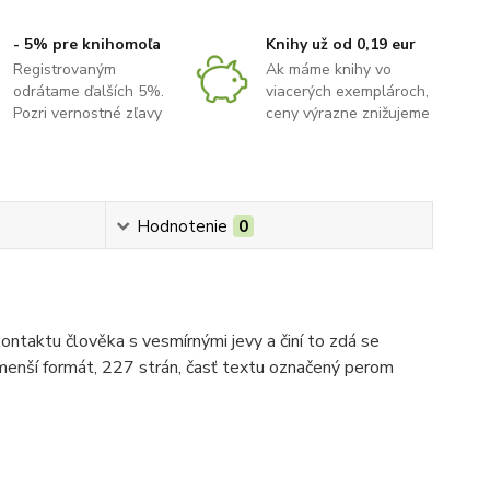
- 5% pre knihomoľa
Knihy už od 0,19 eur
Registrovaným
Ak máme knihy vo
odrátame ďalších 5%.
viacerých exemplároch,
Pozri vernostné zľavy
ceny výrazne znižujeme
Hodnotenie
0
ntaktu člověka s vesmírnými jevy a činí to zdá se
a, menší formát, 227 strán, časť textu označený perom