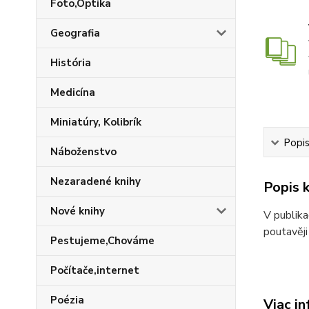
Foto,Optika
Geografia
História
Medicína
Miniatúry, Kolibrík
Popis
Náboženstvo
Nezaradené knihy
Popis k
Nové knihy
V publika
poutavěji
Pestujeme,Chováme
Počítače,internet
Poézia
Viac in