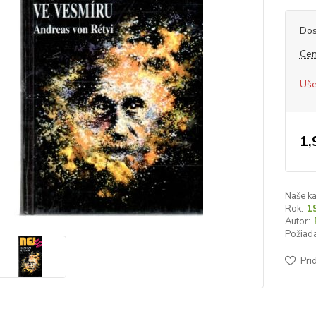
Dos
Cen
Uše
1,
Naše ka
Rok:
1
Autor:
Požiada
Pri