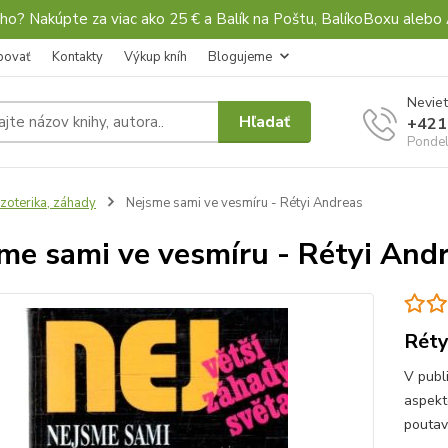
ho? Nakúpte za viac ako 25 € a Balík na Poštu, BalíkoBoxu al
povať
Kontakty
Výkup kníh
Blogujeme
Neviet
Hľadať
+421
Pondel
zoterika, záhady
Nejsme sami ve vesmíru - Rétyi Andreas
me sami ve vesmíru - Rétyi And
Réty
V publ
aspekt
poutavě