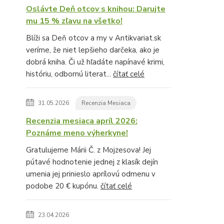
Oslávte Deň otcov s knihou: Darujte
mu 15 % zľavu na všetko!
Blíži sa Deň otcov a my v Antikvariat.sk
veríme, že niet lepšieho darčeka, ako je
dobrá kniha. Či už hľadáte napínavé krimi,
históriu, odbornú literat...
čítať celé
31.05.2026
Recenzia Mesiaca
Recenzia mesiaca apríl 2026:
Poznáme meno výherkyne!
Gratulujeme Márii Č. z Mojzesova! Jej
pútavé hodnotenie jednej z klasík dejín
umenia jej prinieslo aprílovú odmenu v
podobe 20 € kupónu.
čítať celé
23.04.2026