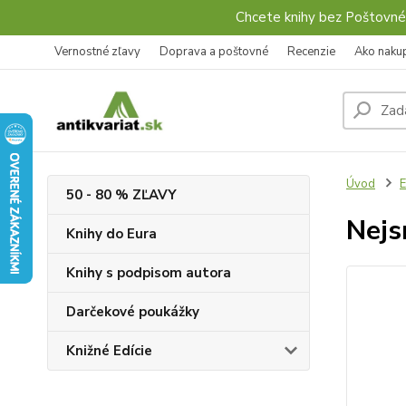
Chcete knihy bez Poštovné
Vernostné zľavy
Doprava a poštovné
Recenzie
Ako naku
Úvod
E
50 - 80 % ZĽAVY
Nejs
Knihy do Eura
Knihy s podpisom autora
Darčekové poukážky
Knižné Edície