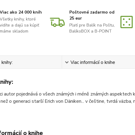
Viac ako 24 000 kníh
Poštovné zadarmo od
25 eur
Všetky knihy, ktoré
vidíte a dajú sa kúpiť
Platí pre Balík na Poštu,
máme skladom
BalíkoBOX a B-POINT
 knihy:
Viac informácií o knihe
nihy:
ci autor pojednává o všech známých i méně známých aspektech ko
 než o generaci starší Erich von Däniken... v češtine, tvrdá väzb
formácií o knihe