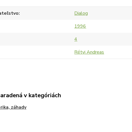
ateľstvo
Dialog
1996
4
Rétyi Andreas
zaradená v kategóriách
rika, záhady