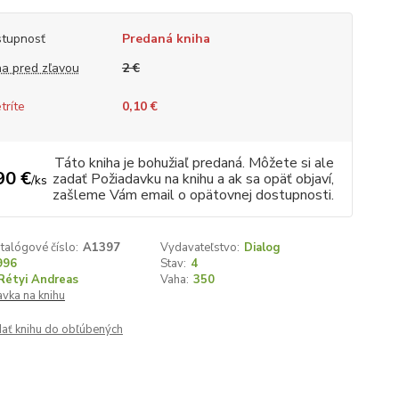
tupnosť
Predaná kniha
a pred zľavou
2 €
tríte
0,10 €
Táto kniha je bohužiaľ predaná. Môžete si ale
90 €
zadať Požiadavku na knihu a ak sa opäť objaví,
/
ks
zašleme Vám email o opätovnej dostupnosti.
talógové číslo:
A1397
Vydavateľstvo:
Dialog
996
Stav:
4
Rétyi Andreas
Vaha:
350
vka na knihu
dať knihu do obľúbených