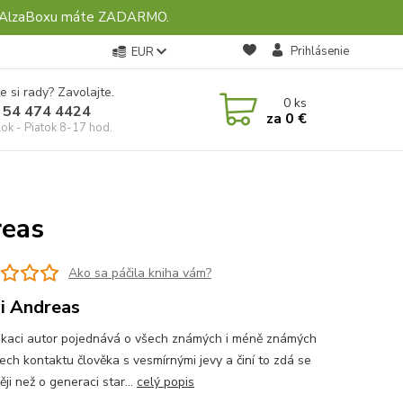
ebo AlzaBoxu máte ZADARMO.
Prihlásenie
EUR
e si rady? Zavolajte.
0
ks
 54 474 4424
za
0 €
ok - Piatok 8-17 hod.
reas
Ako sa páčila kniha vám?
i Andreas
ikaci autor pojednává o všech známých i méně známých
ech kontaktu člověka s vesmírnými jevy a činí to zdá se
ji než o generaci star...
celý popis