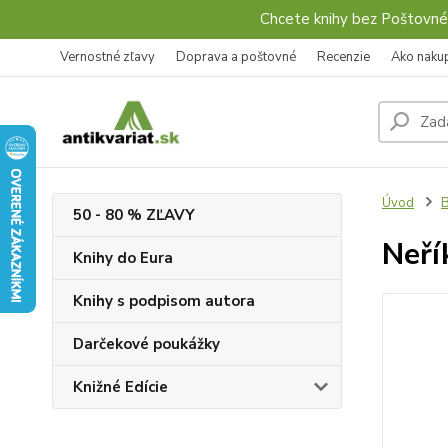
Chcete knihy bez Poštovné
Vernostné zľavy
Doprava a poštovné
Recenzie
Ako naku
Úvod
B
50 - 80 % ZĽAVY
Neří
Knihy do Eura
Knihy s podpisom autora
Darčekové poukážky
Knižné Edície