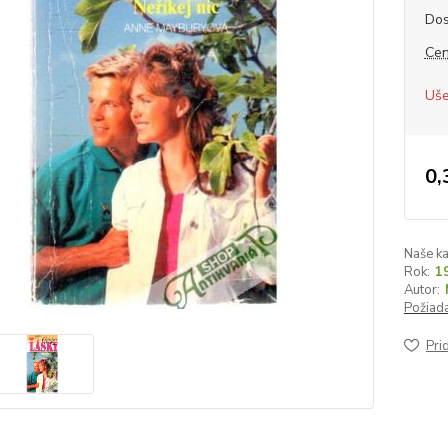
Dos
Cen
Uše
0,
Naše ka
Rok:
1
Autor:
Požiada
Pri