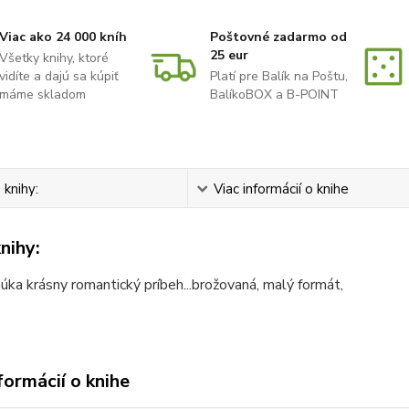
Viac ako 24 000 kníh
Poštovné zadarmo od
25 eur
Všetky knihy, ktoré
vidíte a dajú sa kúpiť
Platí pre Balík na Poštu,
máme skladom
BalíkoBOX a B-POINT
 knihy:
Viac informácií o knihe
nihy:
úka krásny romantický príbeh...brožovaná, malý formát,
formácií o knihe