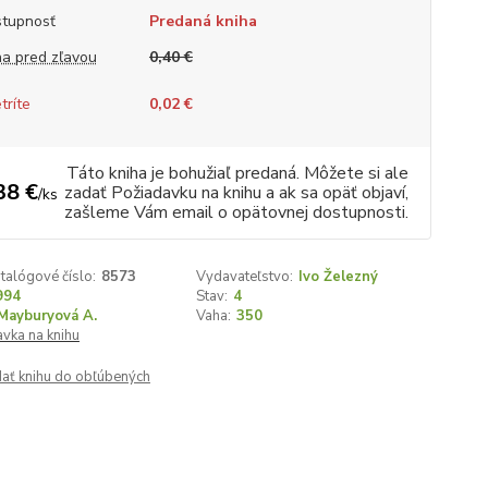
tupnosť
Predaná kniha
a pred zľavou
0,40 €
tríte
0,02 €
Táto kniha je bohužiaľ predaná. Môžete si ale
38 €
zadať Požiadavku na knihu a ak sa opäť objaví,
/
ks
zašleme Vám email o opätovnej dostupnosti.
talógové číslo:
8573
Vydavateľstvo:
Ivo Železný
994
Stav:
4
Mayburyová A.
Vaha:
350
vka na knihu
dať knihu do obľúbených