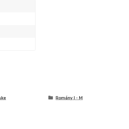
ske
Romány I - M