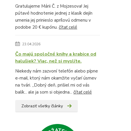
Gratulujeme Márii Č. z Mojzesova! Jej
pútavé hodnotenie jednej z klasík dejín
umenia jej prinieslo aprílovú odmenu v
podobe 20 € kupónu.
čítať celé
23.04.2026
Čo majú spoločné knihy a krabice od
halušiek? Viac, než si myslíte.
Niekedy nám zazvoní telefón alebo pípne
e-mail, ktorý nám okamžite vyčarí úsmev
na tvári. „Dobrý deň, prišiel mi od vás
balík... ale ja som si objedna...
čítať celé
Zobraziť všetky články