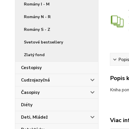
Romány I - M
Romány N - R
Romány S - Z
Svetové bestsellery
Zlatý fond
Popis
Cestopisy
Popis k
Cudzojazyčná
Kniha pon
Časopisy
Diéty
Deti, Mládež
Viac in