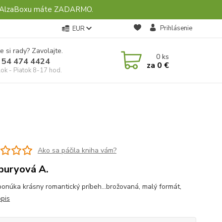
ebo AlzaBoxu máte ZADARMO.
Prihlásenie
EUR
e si rady? Zavolajte.
0
ks
 54 474 4424
za
0 €
ok - Piatok 8-17 hod.
Ako sa páčila kniha vám?
uryová A.
ponúka krásny romantický príbeh...brožovaná, malý formát,
opis