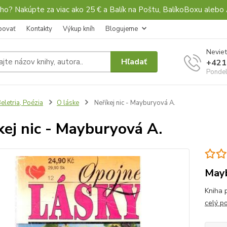
ho? Nakúpte za viac ako 25 € a Balík na Poštu, BalíkoBoxu al
povať
Kontakty
Výkup kníh
Blogujeme
Neviet
Hľadať
+421
Pondel
eletria, Poézia
O láske
Neříkej nic - Mayburyová A.
kej nic - Mayburyová A.
Mayb
Kniha 
celý p