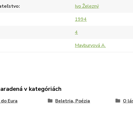
ateľstvo
Ivo Železný
1994
4
Mayburyová A.
zaradená v kategóriách
 do Eura
Beletria, Poézia
O lá