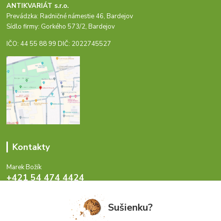
ANTIKVARIÁT s.r.o.
Prevádzka: Radničné námestie 46, Bardejov
Sídlo firmy: Gorkého 573/2, Bardejov
IČO: 44 55 88 99 DIČ: 2022745527
Kontakty
Marek Božík
+421 54 474 4424
Pondelok - Piatok 8-17 hod.
Sušienku?
info@antikvariat.sk