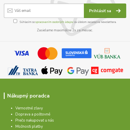
Prihlásiť sa
Súhlasím so
spracovaním osobných údajov
za účelom zasielania newslettera.
Zasielame maximálne 2x za mesiac.
Nákupný poradca
Vernostné zľavy
Doprava a poštovné
Prečo nakupovať u nás
Možnosti platby