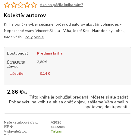
Ako sa páčila kniha vám?
Kolektív autorov
Kniha ponúka výber súčasnej prózy od autorov ako : Ján Johanides -
Nepriznané vrany, Vincent Šikula - Vlha, Jozef Kot - Narodeniny... obal,
tvrdá väzb...
celý popis
Dostupnosť
Predaná kniha
Cena pred
2,80 €
zľavou
Ušetríte
0,14 €
2,66 €
/
ks
Táto kniha je bohužiaľ predaná. Môžete si ale zadať
Požiadavku na knihu a ak sa opäť objaví, zašleme Vám email o
opätovnej dostupnosti.
Naše katalógové číslo:
A2020
ISBN:
6115980
Vydavateľstvo:
Tatran