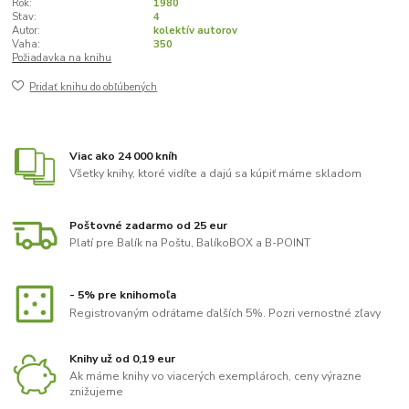
Rok:
1980
Stav:
4
Autor:
kolektív autorov
Vaha:
350
Požiadavka na knihu
Pridať knihu do obľúbených
Viac ako 24 000 kníh
Všetky knihy, ktoré vidíte a dajú sa kúpiť máme skladom
Poštovné zadarmo od 25 eur
Platí pre Balík na Poštu, BalíkoBOX a B-POINT
- 5% pre knihomoľa
Registrovaným odrátame ďalších 5%. Pozri vernostné zľavy
Knihy už od 0,19 eur
Ak máme knihy vo viacerých exemplároch, ceny výrazne
znižujeme