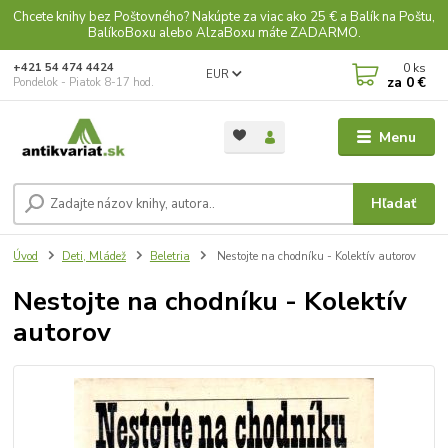
Chcete knihy bez Poštovného? Nakúpte za viac ako 25 € a Balík na Poštu,
BalíkoBoxu alebo AlzaBoxu máte ZADARMO.
0
ks
+421 54 474 4424
EUR
za
0 €
Pondelok - Piatok 8-17 hod.
Menu
Hľadať
Úvod
Deti, Mládež
Beletria
Nestojte na chodníku - Kolektív autorov
Nestojte na chodníku - Kolektív
autorov