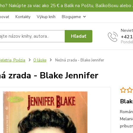
ho? Nakúpte za viac ako 25 € a Balík na Poštu, BalíkoBoxu al
povať
Kontakty
Výkup kníh
Blogujeme
Neviet
Hľadať
+421
Pondel
eletria, Poézia
O láske
Nežná zrada - Blake Jennifer
á zrada - Blake Jennifer
Blak
Román 
Melani
príbuzn