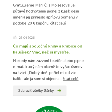
Gratulujeme Márii Č. z Mojzesova! Jej
pútavé hodnotenie jednej z klasík dejín
umenia jej prinieslo aprílovú odmenu v
podobe 20 € kupónu.
čítať celé
23.04.2026
Čo majú spoločné knihy a krabice od
halušiek? Viac, než si myslíte.
Niekedy nám zazvoní telefón alebo pípne
e-mail, ktorý nám okamžite vyčarí úsmev
na tvári. „Dobrý deň, prišiel mi od vás
balík... ale ja som si objedna...
čítať celé
Zobraziť všetky články