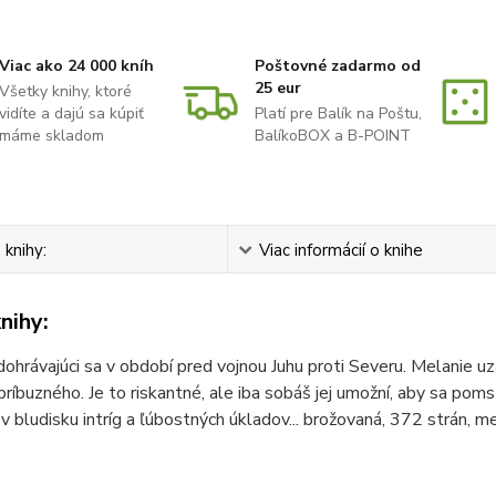
Viac ako 24 000 kníh
Poštovné zadarmo od
25 eur
Všetky knihy, ktoré
vidíte a dajú sa kúpiť
Platí pre Balík na Poštu,
máme skladom
BalíkoBOX a B-POINT
 knihy:
Viac informácií o knihe
nihy:
hrávajúci sa v období pred vojnou Juhu proti Severu. Melanie uz
príbuzného. Je to riskantné, ale iba sobáš jej umožní, aby sa pom
 v bludisku intríg a ľúbostných úkladov... brožovaná, 372 strán, m