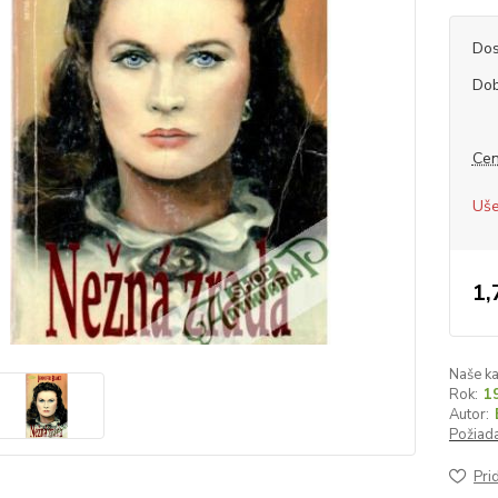
Dos
Dob
Cen
Uše
1,
Naše ka
Rok:
1
Autor:
Požiada
Pri