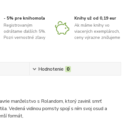
- 5% pre knihomoľa
Knihy už od 0,19 eur
Registrovaným
Ak máme knihy vo
odrátame ďalších 5%.
viacerých exemplároch,
Pozri vernostné zľavy
ceny výrazne znižujeme
Hodnotenie
0
avrie manželstvo s Rolandom, ktorý zavinil smrť
stila. Vedená vidinou pomsty spojí s ním svoj osud a
enší formát,