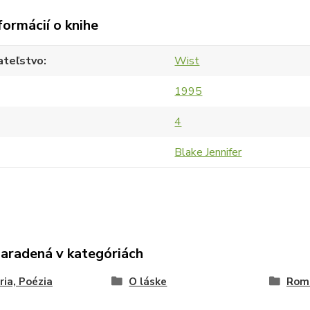
formácií o knihe
ateľstvo
Wist
1995
4
Blake Jennifer
zaradená v kategóriách
ria, Poézia
O láske
Romá