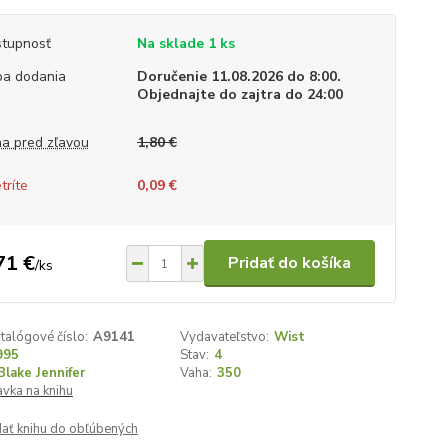
tupnosť
Na sklade 1 ks
a dodania
Doručenie 11.08.2026 do 8:00.
Objednajte do zajtra do 24:00
a pred zľavou
1,80 €
tríte
0,09 €
71 €
Pridať do košíka
/
ks
talógové číslo:
A9141
Vydavateľstvo:
Wist
995
Stav:
4
Blake Jennifer
Vaha:
350
vka na knihu
dať knihu do obľúbených