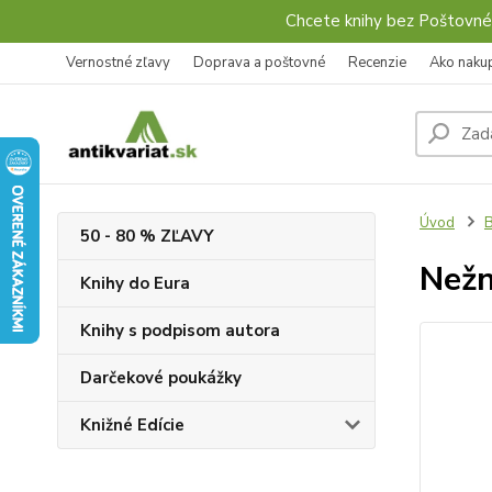
Chcete knihy bez Poštovné
Vernostné zľavy
Doprava a poštovné
Recenzie
Ako naku
Úvod
B
50 - 80 % ZĽAVY
Nežn
Knihy do Eura
Knihy s podpisom autora
Darčekové poukážky
Knižné Edície