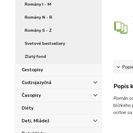
Romány I - M
Romány N - R
Romány S - Z
Svetové bestsellery
Zlatý fond
Popis
Cestopisy
Cudzojazyčná
Popis k
Časopisy
Román odo
blízkeho 
Diéty
ocitne sa
Deti, Mládež