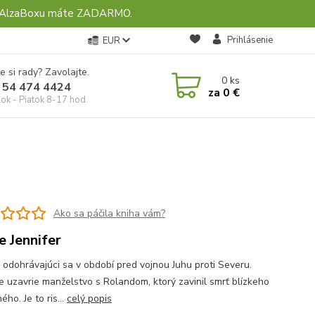
ebo AlzaBoxu máte ZADARMO.
Prihlásenie
EUR
e si rady? Zavolajte.
0
ks
 54 474 4424
za
0 €
ok - Piatok 8-17 hod.
Ako sa páčila kniha vám?
e Jennifer
odohrávajúci sa v období pred vojnou Juhu proti Severu.
e uzavrie manželstvo s Rolandom, ktorý zavinil smrť blízkeho
ého. Je to ris...
celý popis