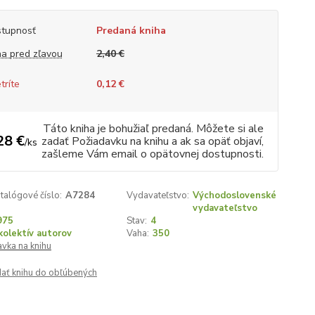
tupnosť
Predaná kniha
a pred zľavou
2,40 €
tríte
0,12 €
Táto kniha je bohužiaľ predaná. Môžete si ale
28 €
zadať Požiadavku na knihu a ak sa opäť objaví,
/
ks
zašleme Vám email o opätovnej dostupnosti.
talógové číslo:
A7284
Vydavateľstvo:
Východoslovenské
vydavateľstvo
975
Stav:
4
kolektív autorov
Vaha:
350
vka na knihu
dať knihu do obľúbených