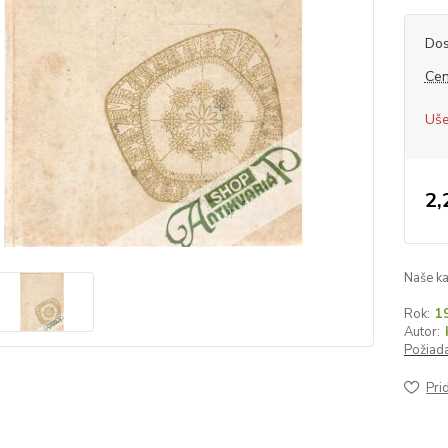
Dos
Cen
Uše
2,
Naše ka
Rok:
1
Autor:
Požiada
Pri