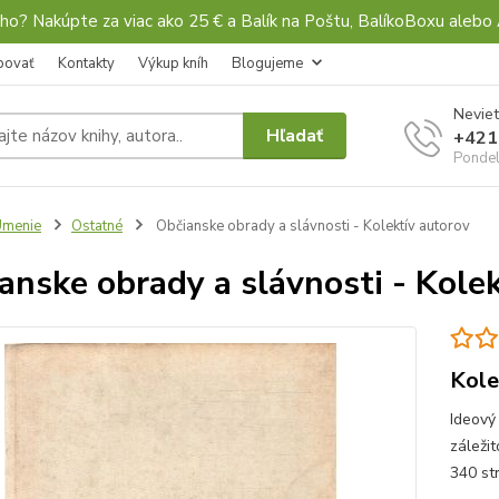
ho? Nakúpte za viac ako 25 € a Balík na Poštu, BalíkoBoxu al
povať
Kontakty
Výkup kníh
Blogujeme
Neviet
Hľadať
+421
Pondel
Umenie
Ostatné
Občianske obrady a slávnosti - Kolektív autorov
anske obrady a slávnosti - Kole
Kole
Ideový
záležit
340 str