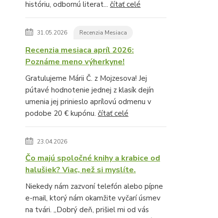
históriu, odbornú literat...
čítať celé
31.05.2026
Recenzia Mesiaca
Recenzia mesiaca apríl 2026:
Poznáme meno výherkyne!
Gratulujeme Márii Č. z Mojzesova! Jej
pútavé hodnotenie jednej z klasík dejín
umenia jej prinieslo aprílovú odmenu v
podobe 20 € kupónu.
čítať celé
23.04.2026
Čo majú spoločné knihy a krabice od
halušiek? Viac, než si myslíte.
Niekedy nám zazvoní telefón alebo pípne
e-mail, ktorý nám okamžite vyčarí úsmev
na tvári. „Dobrý deň, prišiel mi od vás