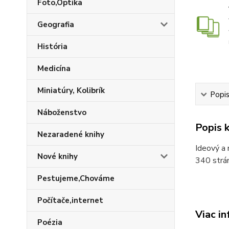
Foto,Optika
Geografia
História
Medicína
Miniatúry, Kolibrík
Popis
Náboženstvo
Popis k
Nezaradené knihy
Ideový a 
Nové knihy
340 strán
Pestujeme,Chováme
Počítače,internet
Viac in
Poézia