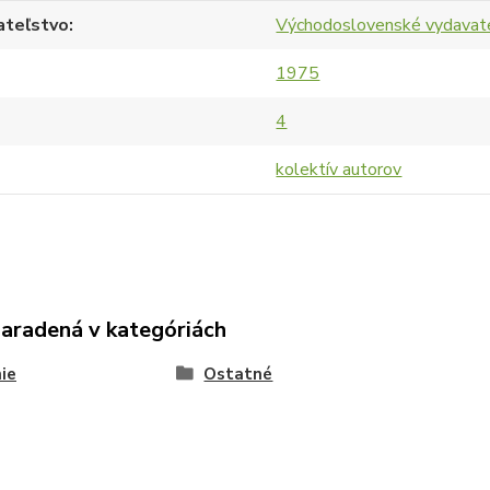
ateľstvo
Východoslovenské vydavat
1975
4
kolektív autorov
zaradená v kategóriách
ie
Ostatné