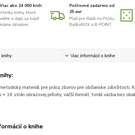
Viac ako 24 000 kníh
Poštovné zadarmo od
25 eur
Všetky knihy, ktoré
vidíte a dajú sa kúpiť
Platí pre Balík na Poštu,
máme skladom
BalíkoBOX a B-POINT
 knihy:
Viac informácií o knihe
nihy:
metodický materiál pre prácu zborov pre občianske záležitosti. Kn
 + 16 strán obrazovej prílohy, väčší formát, tvrdá väzba bez obal
formácií o knihe