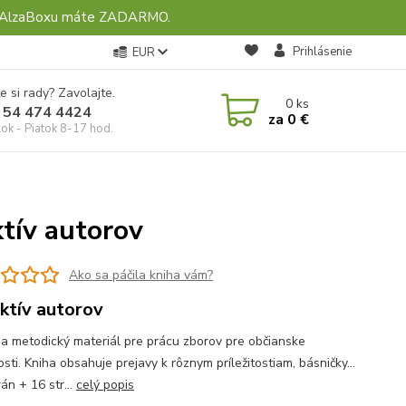
ebo AlzaBoxu máte ZADARMO.
Prihlásenie
EUR
e si rady? Zavolajte.
0
ks
 54 474 4424
za
0 €
ok - Piatok 8-17 hod.
ktív autorov
Ako sa páčila kniha vám?
ktív autorov
 a metodický materiál pre prácu zborov pre občianske
osti. Kniha obsahuje prejavy k rôznym príležitostiam, básničky...
án + 16 str...
celý popis