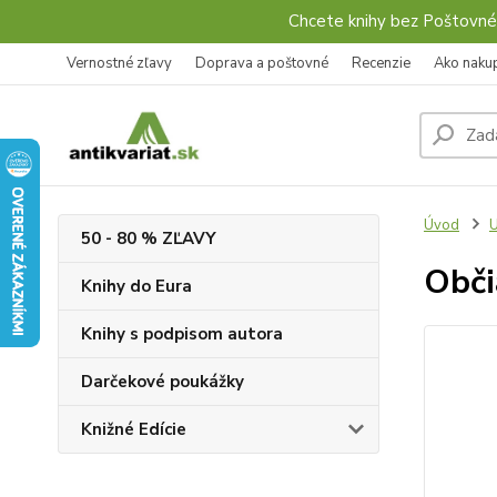
Chcete knihy bez Poštovné
Vernostné zľavy
Doprava a poštovné
Recenzie
Ako naku
Úvod
50 - 80 % ZĽAVY
Obči
Knihy do Eura
Knihy s podpisom autora
Darčekové poukážky
Knižné Edície