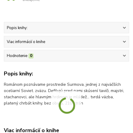
Popis knihy:
Viac informácií o knihe
Hodnotenie
0
Popis knihy:
Románom poznávame prostredie Surmova, jednej z najväčších
oceliarní Soviet. zväzu. Defilujú pred nami skúsení taviči, majstri,
stachanovci, ale hlavným hrdinom je mládež... tvrdá väzba,
platený chrbát knihy, bez obalu, 210 strán
Viac informácií o knihe