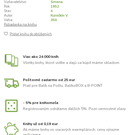
Vydavateľstvo:
Smena
Rok:
1952
Stav:
4
Autor:
Kuročkin V.
Vaha:
350
Požiadavka na knihu
Pridať knihu do obľúbených
Viac ako 24 000 kníh
Všetky knihy, ktoré vidíte a dajú sa kúpiť máme skladom
Poštovné zadarmo od 25 eur
Platí pre Balík na Poštu, BalíkoBOX a B-POINT
- 5% pre knihomoľa
Registrovaným odrátame ďalších 5%. Pozri vernostné zľavy
Knihy už od 0,19 eur
Ak máme knihy vo viacerých exemplároch, ceny výrazne
znižujeme