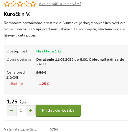
Ako sa páčila kniha vám?
Kuročkin V.
Románom poznávame prostredie Surmova, jednej z najväčších oceliarní
Soviet. zväzu. Defilujú pred nami skúsení taviči, majstri, stachanovci, ale
hlavný...
celý popis
Dostupnosť
Na sklade 1 ks
Doba dodania
Doručenie 11.08.2026 do 8:00. Objednajte dnes do
24:00
Cena pred
2,50 €
zľavou
Ušetríte
1,25 €
1,25 €
/
ks
Pridať do košíka
Naše katalógové číslo:
A754