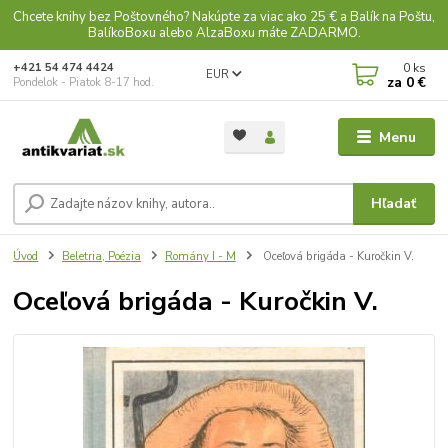
Chcete knihy bez Poštovného? Nakúpte za viac ako 25 € a Balík na Poštu,
BalíkoBoxu alebo AlzaBoxu máte ZADARMO.
0
ks
+421 54 474 4424
EUR
za
0 €
Pondelok - Piatok 8-17 hod.
Menu
Hľadať
Úvod
Beletria, Poézia
Romány I - M
Oceľová brigáda - Kuročkin V.
Oceľová brigáda - Kuročkin V.