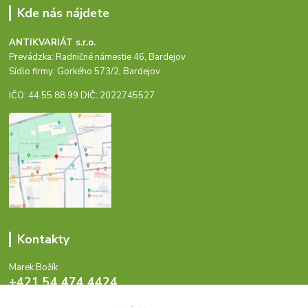
Kde nás nájdete
ANTIKVARIÁT s.r.o.
Prevádzka: Radničné námestie 46, Bardejov
Sídlo firmy: Gorkého 573/2, Bardejov
IČO: 44 55 88 99 DIČ: 2022745527
Kontakty
Marek Božík
+421 54 474 4424
Pondelok - Piatok 8-17 hod.