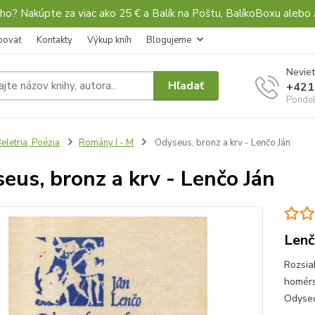
ho? Nakúpte za viac ako 25 € a Balík na Poštu, BalíkoBoxu al
povať
Kontakty
Výkup kníh
Blogujeme
Neviet
Hľadať
+421
Pondel
eletria, Poézia
Romány I - M
Odyseus, bronz a krv - Lenčo Ján
eus, bronz a krv - Lenčo Ján
Lenč
Rozsia
homérs
Odyseov