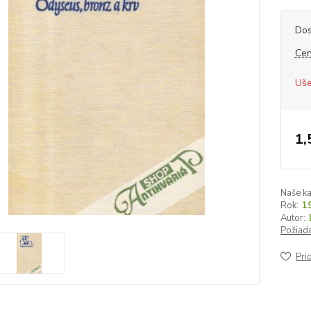
Dos
Cen
Uše
1,
Naše ka
Rok:
1
Autor:
Požiada
Pri