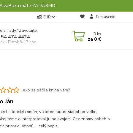
ebo AlzaBoxu máte ZADARMO.
Prihlásenie
EUR
e si rady? Zavolajte.
0
ks
 54 474 4424
za
0 €
ok - Piatok 8-17 hod.
Ako sa páčila kniha vám?
o Ján
hly historický román, v ktorom autor siahol po veľkej
kej téme a interpretoval ju po svojom. Cez známy príbeh o
i pripravil vtipnú ...
celý popis