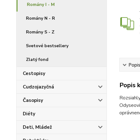
Romány I - M
Romány N - R
Romány S - Z
Svetové bestsellery
Zlatý fond
Popis
Cestopisy
Popis k
Cudzojazyčná
Rozsiahly
Časopisy
Odyseovi 
oprávneno
Diéty
Deti, Mládež