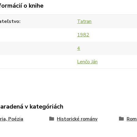
formácií o knihe
ateľstvo
Tatran
1982
4
Lenčo Ján
zaradená v kategóriách
ria, Poézia
Historické romány
Romá