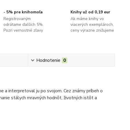
- 5% pre knihomoľa
Knihy už od 0,19 eur
Registrovaným
Ak máme knihy vo
odrátame ďalších 5%.
viacerých exemplároch,
Pozri vernostné zľavy
ceny výrazne znižujeme
Hodnotenie
0
me a interpretoval ju po svojom. Cez známy príbeh o
znanie stálych mravných hodnôt, životných istôt a