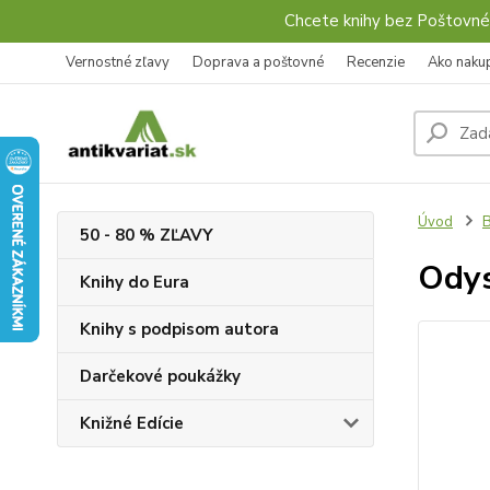
Chcete knihy bez Poštovné
Vernostné zľavy
Doprava a poštovné
Recenzie
Ako naku
Úvod
B
50 - 80 % ZĽAVY
Odys
Knihy do Eura
Knihy s podpisom autora
Darčekové poukážky
Knižné Edície