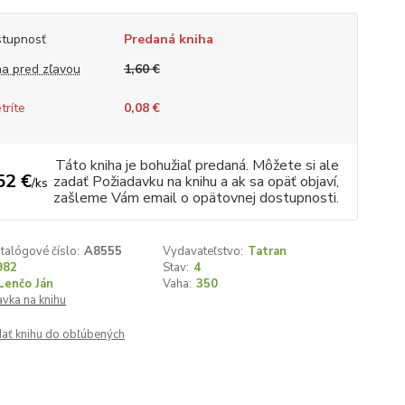
tupnosť
Predaná kniha
a pred zľavou
1,60 €
tríte
0,08 €
Táto kniha je bohužiaľ predaná. Môžete si ale
52 €
zadať Požiadavku na knihu a ak sa opäť objaví,
/
ks
zašleme Vám email o opätovnej dostupnosti.
talógové číslo:
A8555
Vydavateľstvo:
Tatran
982
Stav:
4
Lenčo Ján
Vaha:
350
vka na knihu
dať knihu do obľúbených