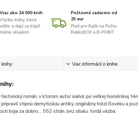
Viac ako 24 000 kníh
Poštovné zadarmo od
25 eur
Všetky knihy, ktoré
vidíte a dajú sa kúpiť
Platí pre Balík na Poštu,
máme skladom
BalíkoBOX a B-POINT
 knihy:
Viac informácií o knihe
nihy:
 historický román, v ktorom autor siahol po veľkej homérskej té
pripravil vtipnú demytizáciu antiky, originálny hold človeku a po
sti boja za dobro.... 552 strán, bez obalu, tvrdá väzba,