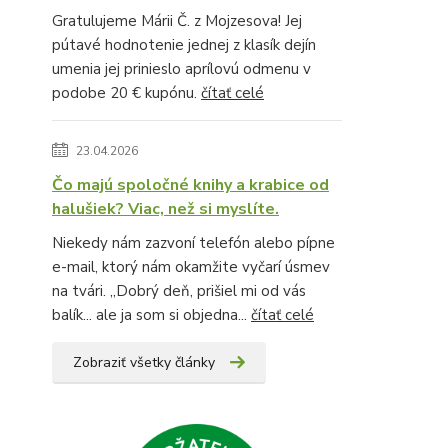
Gratulujeme Márii Č. z Mojzesova! Jej
pútavé hodnotenie jednej z klasík dejín
umenia jej prinieslo aprílovú odmenu v
podobe 20 € kupónu.
čítať celé
23.04.2026
Čo majú spoločné knihy a krabice od
halušiek? Viac, než si myslíte.
Niekedy nám zazvoní telefón alebo pípne
e-mail, ktorý nám okamžite vyčarí úsmev
na tvári. „Dobrý deň, prišiel mi od vás
balík... ale ja som si objedna...
čítať celé
Zobraziť všetky články