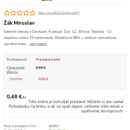
Ako sa páčila kniha vám?
Žák Miroslav
Exteriér letiska v Čechách. 4. január. Čas: 12. 30 hod. Teplota - 12
stupňov, vietor 15 metrov/sek. Oblačnosť 8/8 t. j. celkom zamračené,
spodná hrani...
celý popis
Dostupnosť
Predaná kniha
Cena pred
0,50 €
zľavou
Ušetríte
0,02 €
0,48 €
/
ks
Táto kniha je bohužiaľ predaná. Môžete si ale zadať
Požiadavku na knihu a ak sa opäť objaví, zašleme Vám email o
opätovnej dostupnosti.
Naše katalógové číslo:
A1057