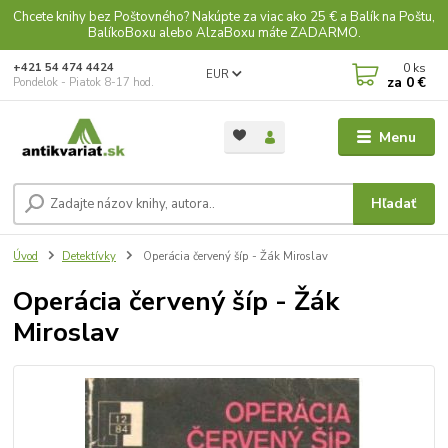
Chcete knihy bez Poštovného? Nakúpte za viac ako 25 € a Balík na Poštu,
BalíkoBoxu alebo AlzaBoxu máte ZADARMO.
0
ks
+421 54 474 4424
EUR
za
0 €
Pondelok - Piatok 8-17 hod.
Menu
Hľadať
Úvod
Detektívky
Operácia červený šíp - Žák Miroslav
Operácia červený šíp - Žák
Miroslav