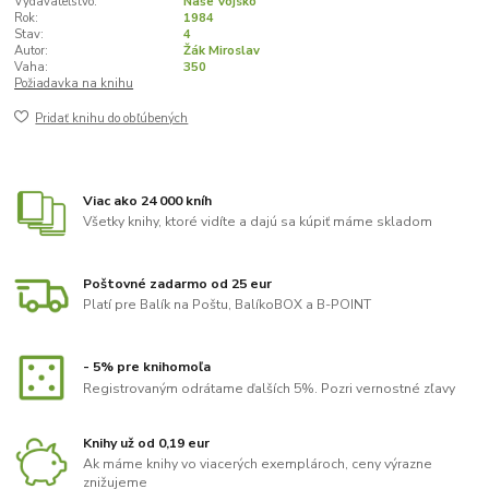
Vydavateľstvo:
Naše Vojsko
Rok:
1984
Stav:
4
Autor:
Žák Miroslav
Vaha:
350
Požiadavka na knihu
Pridať knihu do obľúbených
Viac ako 24 000 kníh
Všetky knihy, ktoré vidíte a dajú sa kúpiť máme skladom
Poštovné zadarmo od 25 eur
Platí pre Balík na Poštu, BalíkoBOX a B-POINT
- 5% pre knihomoľa
Registrovaným odrátame ďalších 5%. Pozri vernostné zľavy
Knihy už od 0,19 eur
Ak máme knihy vo viacerých exemplároch, ceny výrazne
znižujeme