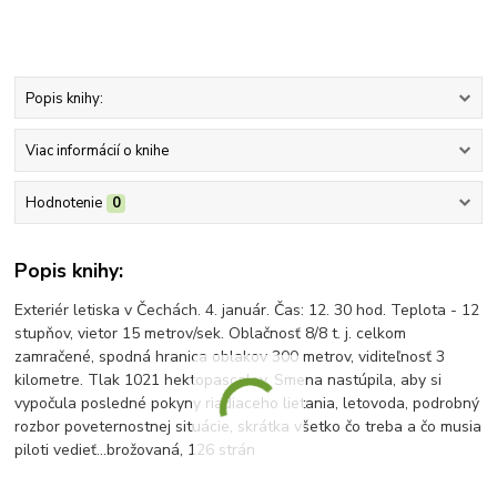
Popis knihy:
Viac informácií o knihe
Hodnotenie
0
Popis knihy:
Exteriér letiska v Čechách. 4. január. Čas: 12. 30 hod. Teplota - 12
stupňov, vietor 15 metrov/sek. Oblačnosť 8/8 t. j. celkom
zamračené, spodná hranica oblakov 300 metrov, viditeľnosť 3
kilometre. Tlak 1021 hektopascalov. Smena nastúpila, aby si
vypočula posledné pokyny riadiaceho lietania, letovoda, podrobný
rozbor poveternostnej situácie, skrátka všetko čo treba a čo musia
piloti vedieť...brožovaná, 126 strán