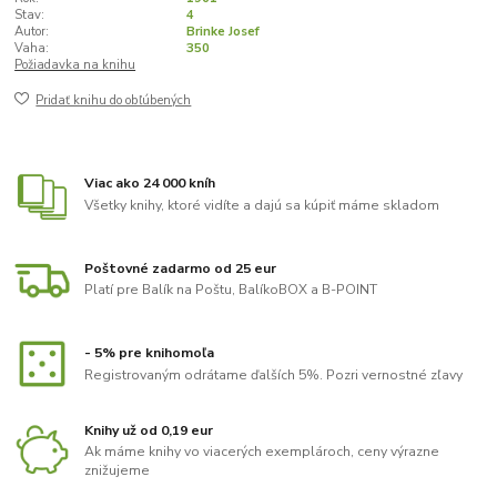
Stav:
4
Autor:
Brinke Josef
Vaha:
350
Požiadavka na knihu
Pridať knihu do obľúbených
Viac ako 24 000 kníh
Všetky knihy, ktoré vidíte a dajú sa kúpiť máme skladom
Poštovné zadarmo od 25 eur
Platí pre Balík na Poštu, BalíkoBOX a B-POINT
- 5% pre knihomoľa
Registrovaným odrátame ďalších 5%. Pozri vernostné zľavy
Knihy už od 0,19 eur
Ak máme knihy vo viacerých exemplároch, ceny výrazne
znižujeme