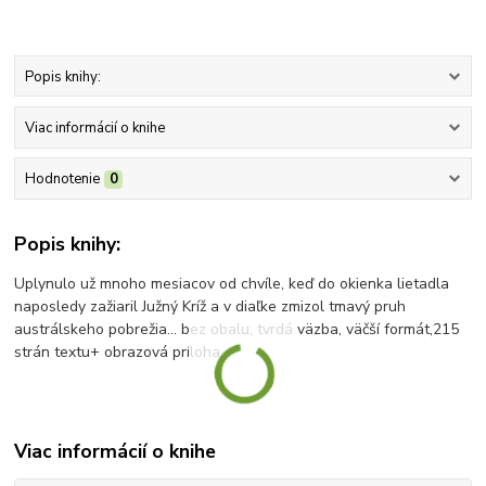
Popis knihy:
Viac informácií o knihe
Hodnotenie
0
Popis knihy:
Uplynulo už mnoho mesiacov od chvíle, keď do okienka lietadla
naposledy zažiaril Južný Kríž a v diaľke zmizol tmavý pruh
austrálskeho pobrežia... bez obalu, tvrdá väzba, väčší formát,215
strán textu+ obrazová príloha
Viac informácií o knihe