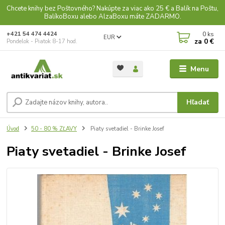
Chcete knihy bez Poštovného? Nakúpte za viac ako 25 € a Balík na Poštu,
BalíkoBoxu alebo AlzaBoxu máte ZADARMO.
0
ks
+421 54 474 4424
EUR
za
0 €
Pondelok - Piatok 8-17 hod.
Menu
Hľadať
Úvod
50 - 80 % ZĽAVY
Piaty svetadiel - Brinke Josef
Piaty svetadiel - Brinke Josef