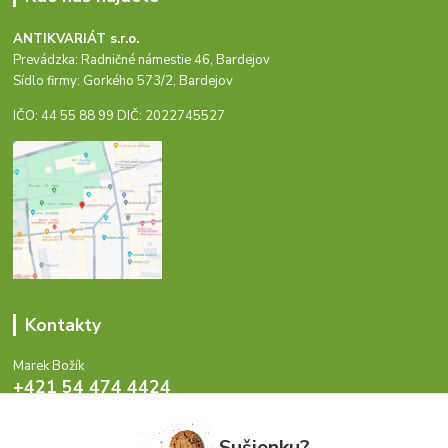
ANTIKVARIÁT s.r.o.
Prevádzka: Radničné námestie 46, Bardejov
Sídlo firmy: Gorkého 573/2, Bardejov
IČO: 44 55 88 99 DIČ: 2022745527
Kontakty
Marek Božík
+421 54 474 4424
Pondelok - Piatok 8-17 hod.
Sušienku?
info@antikvariat.sk