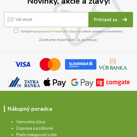
Novinky, akcie a zľavy!
Prihlásiť sa
Súhlasím so
spracovaním osobných údajov
za účelom zasielania newslettera.
Zasielame maximálne 2x za mesiac.
Nákupný poradca
Vernostné zľavy
Doprava a poštovné
Prečo nakupovať u nás