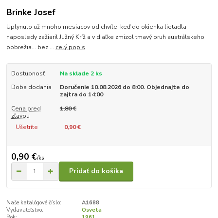
Brinke Josef
Uplynulo už mnoho mesiacov od chvíle, keď do okienka lietadla
naposledy zažiaril Južný Kríž a v diaľke zmizol tmavý pruh austrálskeho
pobrežia... bez ...
celý popis
Dostupnosť
Na sklade 2 ks
Doba dodania
Doručenie 10.08.2026 do 8:00. Objednajte do
zajtra do 14:00
Cena pred
1,80 €
zľavou
Ušetríte
0,90 €
0,90 €
/
ks
Pridať do košíka
Naše katalógové číslo:
A1688
Vydavateľstvo:
Osveta
Rok:
1961