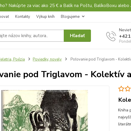
ho? Nakúpte za viac ako 25 € a Balík na Poštu, BalíkoBoxu al
povať
Kontakty
Výkup kníh
Blogujeme
Neviet
Hľadať
+421
Pondel
eletria, Poézia
Poviedky, novely
Poľovanie pod Triglavom - Kolektí
vanie pod Triglavom - Kolektív 
Kole
Kniha 
najvyš
literát