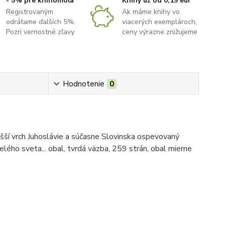
- 5% pre knihomoľa
Knihy už od 0,19 eur
Registrovaným
Ak máme knihy vo
odrátame ďalších 5%.
viacerých exemplároch,
Pozri vernostné zľavy
ceny výrazne znižujeme
Hodnotenie
0
yšší vrch Juhoslávie a súčasne Slovinska ospevovaný
lého sveta... obal, tvrdá väzba, 259 strán, obal mierne