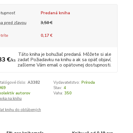
tupnosť
Predaná kniha
a pred zľavou
3,50 €
tríte
0,17 €
Táto kniha je bohužiaľ predaná. Môžete si ale
33 €
zadať Požiadavku na knihu a ak sa opäť objaví,
/
ks
zašleme Vám email o opätovnej dostupnosti.
talógové číslo:
A3382
Vydavateľstvo:
Príroda
969
Stav:
4
kolektív autorov
Vaha:
350
vka na knihu
dať knihu do obľúbených