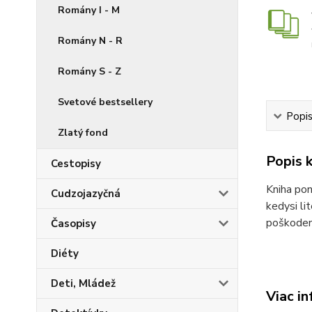
Romány I - M
Romány N - R
Romány S - Z
Svetové bestsellery
Popis
Zlatý fond
Popis k
Cestopisy
Kniha pon
Cudzojazyčná
kedysi li
poškode
Časopisy
Diéty
Deti, Mládež
Viac in