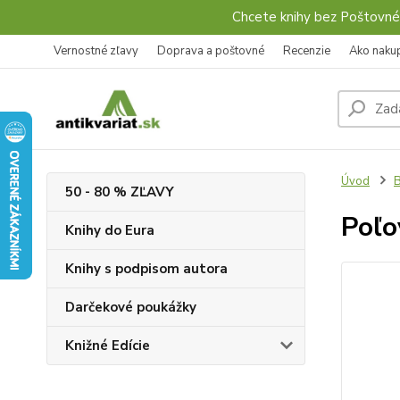
Chcete knihy bez Poštovné
Vernostné zľavy
Doprava a poštovné
Recenzie
Ako naku
Úvod
B
50 - 80 % ZĽAVY
Poľo
Knihy do Eura
Knihy s podpisom autora
Darčekové poukážky
Knižné Edície