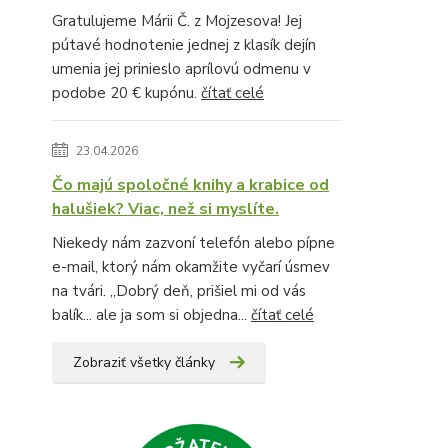
Gratulujeme Márii Č. z Mojzesova! Jej
pútavé hodnotenie jednej z klasík dejín
umenia jej prinieslo aprílovú odmenu v
podobe 20 € kupónu.
čítať celé
23.04.2026
Čo majú spoločné knihy a krabice od
halušiek? Viac, než si myslíte.
Niekedy nám zazvoní telefón alebo pípne
e-mail, ktorý nám okamžite vyčarí úsmev
na tvári. „Dobrý deň, prišiel mi od vás
balík... ale ja som si objedna...
čítať celé
Zobraziť všetky články