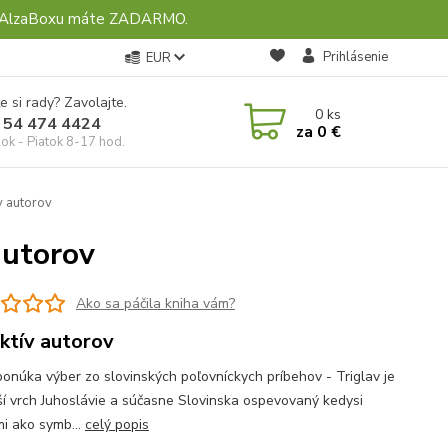
ebo AlzaBoxu máte ZADARMO.
Prihlásenie
EUR
e si rady? Zavolajte.
0
ks
 54 474 4424
za
0 €
ok - Piatok 8-17 hod.
v autorov
autorov
Ako sa páčila kniha vám?
ktív autorov
ponúka výber zo slovinských poľovníckych príbehov - Triglav je
ší vrch Juhoslávie a súčasne Slovinska ospevovaný kedysi
mi ako symb...
celý popis