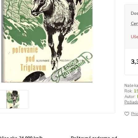
Dos
Cen
Uše
3,
Naše ka
Rok:
1
Autor:
Požiada
Pri