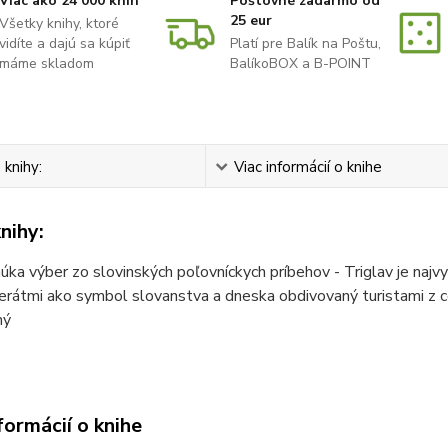
Viac ako 24 000 kníh
Poštovné zadarmo od
25 eur
Všetky knihy, ktoré
vidíte a dajú sa kúpiť
Platí pre Balík na Poštu,
máme skladom
BalíkoBOX a B-POINT
 knihy:
Viac informácií o knihe
nihy:
úka výber zo slovinských poľovníckych príbehov - Triglav je najv
terátmi ako symbol slovanstva a dneska obdivovaný turistami z ce
ný
formácií o knihe