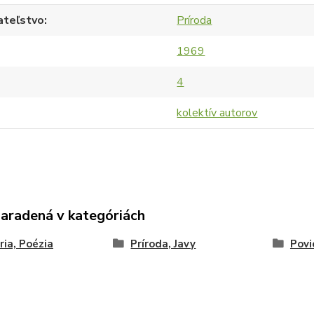
ateľstvo
Príroda
1969
4
kolektív autorov
zaradená v kategóriách
ria, Poézia
Príroda, Javy
Povi