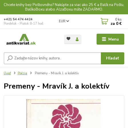
Chcete knihy bez Poštovného? Nakúpte za viac ako 25 € a Balík na Poštu,
BalíkoBoxu alebo AlzaBoxu máte ZADARMO.
0
ks
+421 54 474 4424
EUR
za
0 €
Pondelok - Piatok 8-17 hod.
Menu
Hľadať
Úvod
Poézia
Premeny - Mravík J. a kolektív
Premeny - Mravík J. a kolektív