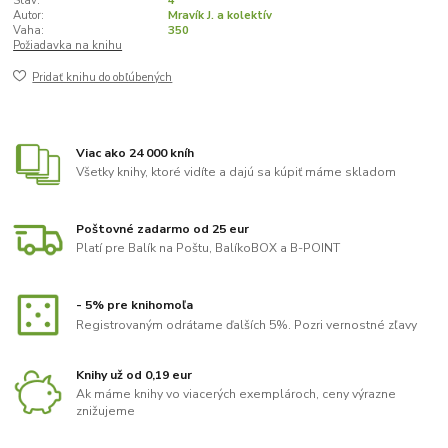
Stav:
4
Autor:
Mravík J. a kolektív
Vaha:
350
Požiadavka na knihu
Pridať knihu do obľúbených
Viac ako 24 000 kníh
Všetky knihy, ktoré vidíte a dajú sa kúpiť máme skladom
Poštovné zadarmo od 25 eur
Platí pre Balík na Poštu, BalíkoBOX a B-POINT
- 5% pre knihomoľa
Registrovaným odrátame ďalších 5%. Pozri vernostné zľavy
Knihy už od 0,19 eur
Ak máme knihy vo viacerých exemplároch, ceny výrazne
znižujeme