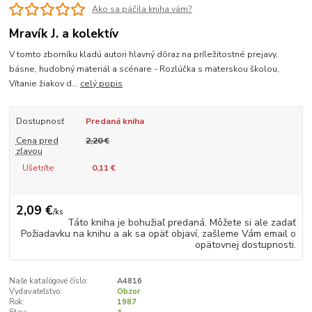
Ako sa páčila kniha vám?
Mravík J. a kolektív
V tomto zborníku kladú autori hlavný dôraz na príležitostné prejavy,
básne, hudobný materiál a scénare - Rozlúčka s materskou školou,
Vítanie žiakov d...
celý popis
Dostupnosť
Predaná kniha
Cena pred
2,20 €
zľavou
Ušetríte
0,11 €
2,09 €
/
ks
Táto kniha je bohužiaľ predaná. Môžete si ale zadať
Požiadavku na knihu a ak sa opäť objaví, zašleme Vám email o
opätovnej dostupnosti.
Naše katalógové číslo:
A4816
Vydavateľstvo:
Obzor
Rok:
1987