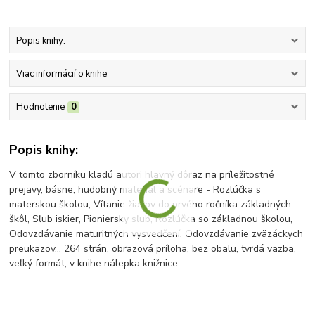
Popis knihy:
Viac informácií o knihe
Hodnotenie
0
Popis knihy:
V tomto zborníku kladú autori hlavný dôraz na príležitostné
prejavy, básne, hudobný materiál a scénare - Rozlúčka s
materskou školou, Vítanie žiakov do prvého ročníka základných
škôl, Sľub iskier, Pioniersky sľub, Rozlúčka so základnou školou,
Odovzdávanie maturitných vysvedčení, Odovzdávanie zväzáckych
preukazov... 264 strán, obrazová príloha, bez obalu, tvrdá väzba,
veľký formát, v knihe nálepka knižnice