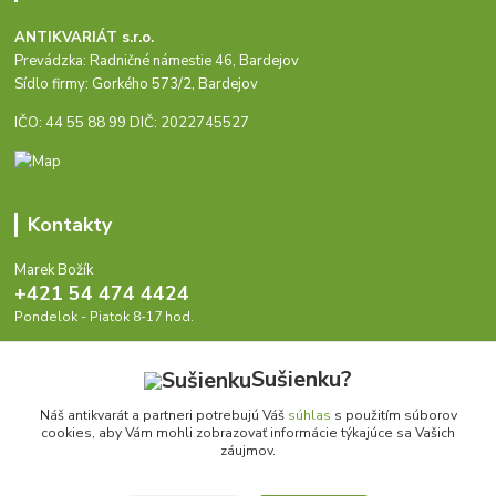
ANTIKVARIÁT s.r.o.
Prevádzka: Radničné námestie 46, Bardejov
Sídlo firmy: Gorkého 573/2, Bardejov
IČO: 44 55 88 99 DIČ: 2022745527
Kontakty
Marek Božík
+421 54 474 4424
Pondelok - Piatok 8-17 hod.
info@antikvariat.sk
Sušienku?
Náš antikvarát a partneri potrebujú Váš
súhlas
s použitím súborov
cookies, aby Vám mohli zobrazovať informácie týkajúce sa Vašich
záujmov.