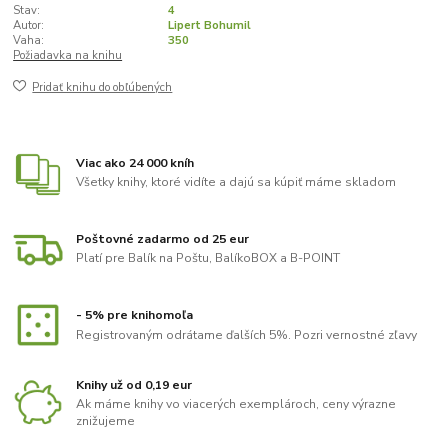
Stav:
4
Autor:
Lipert Bohumil
Vaha:
350
Požiadavka na knihu
Pridať knihu do obľúbených
Viac ako 24 000 kníh
Všetky knihy, ktoré vidíte a dajú sa kúpiť máme skladom
Poštovné zadarmo od 25 eur
Platí pre Balík na Poštu, BalíkoBOX a B-POINT
- 5% pre knihomoľa
Registrovaným odrátame ďalších 5%. Pozri vernostné zľavy
Knihy už od 0,19 eur
Ak máme knihy vo viacerých exemplároch, ceny výrazne
znižujeme