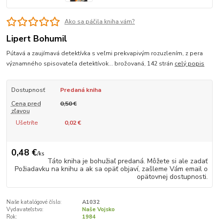
Ako sa páčila kniha vám?
Lipert Bohumil
Pútavá a zaujímavá detektívka s veľmi prekvapivým rozuzlením, z pera
významného spisovateľa detektívok... brožovaná, 142 strán
celý popis
Dostupnosť
Predaná kniha
Cena pred
0,50 €
zľavou
Ušetríte
0,02 €
0,48 €
/
ks
Táto kniha je bohužiaľ predaná. Môžete si ale zadať
Požiadavku na knihu a ak sa opäť objaví, zašleme Vám email o
opätovnej dostupnosti.
Naše katalógové číslo:
A1032
Vydavateľstvo:
Naše Vojsko
Rok:
1984