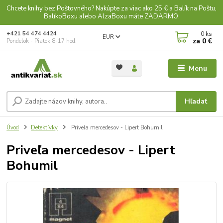
Chcete knihy bez Poštovného? Nakúpte za viac ako 25 € a Balík na Poštu,
BalíkoBoxu alebo AlzaBoxu máte ZADARMO.
0
ks
+421 54 474 4424
EUR
za
0 €
Pondelok - Piatok 8-17 hod.
Menu
Hľadať
Úvod
Detektívky
Priveľa mercedesov - Lipert Bohumil
Priveľa mercedesov - Lipert
Bohumil