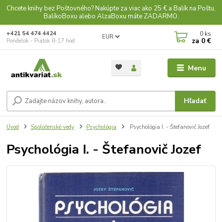
Chcete knihy bez Poštovného? Nakúpte za viac ako 25 € a Balík na Poštu,
BalíkoBoxu alebo AlzaBoxu máte ZADARMO.
0
ks
+421 54 474 4424
EUR
za
0 €
Pondelok - Piatok 8-17 hod.
Menu
Hľadať
Úvod
Spoločenské vedy
Psychológia
Psychológia I. - Štefanovič Jozef
Psychológia I. - Štefanovič Jozef