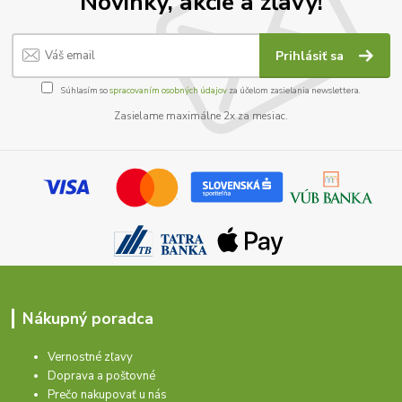
Novinky, akcie a zľavy!
Prihlásiť sa
Súhlasím so
spracovaním osobných údajov
za účelom zasielania newslettera.
Zasielame maximálne 2x za mesiac.
Nákupný poradca
Vernostné zľavy
Doprava a poštovné
Prečo nakupovať u nás