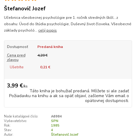
Štefanovič Jozef
Učebnica všeobecnej psychológie pre 1. ročník stredných škôl...z
obsahu: Úvod do štúdia psychológie, Duševný život človeka, Všeobecné
základy psycholó...
celý popis
Dostupnosť
Predaná kniha
Cena pred
4,20 €
zľavou
Ušetríte
0,21 €
3,99 €
/
ks
Táto kniha je bohužiaľ predaná. Môžete si ale zadať
Požiadavku na knihu a ak sa opäť objaví, zašleme Vám email o
opätovnej dostupnosti.
Naše katalógové číslo:
A6984
Vydavateľstvo:
SPN
Rok:
1985
Stav:
4
Autor:
Štefanovič Jozef