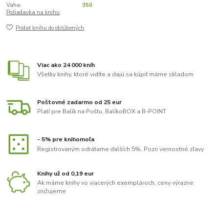
Vaha:
350
Požiadavka na knihu
Pridať knihu do obľúbených
Viac ako 24 000 kníh
Všetky knihy, ktoré vidíte a dajú sa kúpiť máme skladom
Poštovné zadarmo od 25 eur
Platí pre Balík na Poštu, BalíkoBOX a B-POINT
- 5% pre knihomoľa
Registrovaným odrátame ďalších 5%. Pozri vernostné zľavy
Knihy už od 0,19 eur
Ak máme knihy vo viacerých exemplároch, ceny výrazne
znižujeme