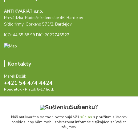
ANTIKVARIÁT s.r.o.
Prevádzka: Radničné námestie 46, Bardejov
Sídlo firmy: Gorkého 573/2, Bardejov
IČO: 44 55 88 99 DIČ: 2022745527
Kontakty
Marek Božík
+421 54 474 4424
Pondelok - Piatok 8-17 hod.
info@antikvariat.sk
Sušienku?
Náš antikvarát a partneri potrebujú Váš
súhlas
s použitím súborov
cookies, aby Vám mohli zobrazovať informácie týkajúce sa Vašich
záujmov.