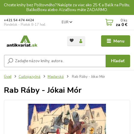
Chcete knihy bez Poštovného? Nakúpte za viac ako 25 € a Balík na Poštu,
BalíkoBoxu alebo AlzaBoxu máte ZADARMO.
0
ks
+421 54 474 4424
EUR
za
0 €
Pondelok - Piatok 8-17 hod.
Menu
Hľadať
Úvod
Cudzojazyčná
Maďarská
Rab Ráby - Jókai Mór
Rab Ráby - Jókai Mór