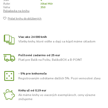
Stav:
4
Autor:
Jókai Mór
Vaha:
350
Požiadavka na knihu
Pridať knihu do obľúbených
Viac ako 24 000 kníh
Všetky knihy, ktoré vidíte a dajú sa kúpiť máme skladom
Poštovné zadarmo od 25 eur
Platí pre Balík na Poštu, BalíkoBOX a B-POINT
- 5% pre knihomoľa
Registrovaným odrátame ďalších 5%. Pozri vernostné zľavy
Knihy už od 0,19 eur
Ak máme knihy vo viacerých exemplároch, ceny výrazne
znižujeme