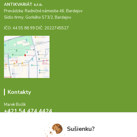
ANTIKVARIÁT s.r.o.
Prevádzka: Radničné námestie 46, Bardejov
Sídlo firmy: Gorkého 573/2, Bardejov
IČO: 44 55 88 99 DIČ: 2022745527
Kontakty
Marek Božík
+421 54 474 4424
Pondelok - Piatok 8-17 hod.
Sušienku?
info@antikvariat.sk