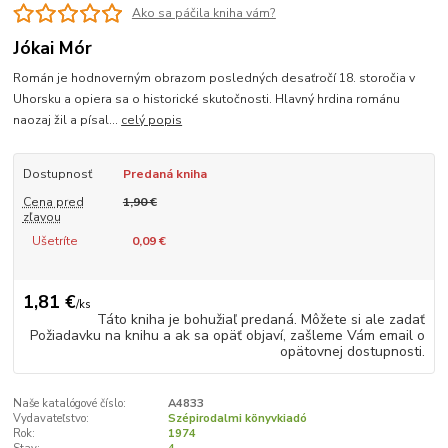
Ako sa páčila kniha vám?
Jókai Mór
Román je hodnoverným obrazom posledných desaťročí 18. storočia v
Uhorsku a opiera sa o historické skutočnosti. Hlavný hrdina románu
naozaj žil a písal...
celý popis
Dostupnosť
Predaná kniha
Cena pred
1,90 €
zľavou
Ušetríte
0,09 €
1,81 €
/
ks
Táto kniha je bohužiaľ predaná. Môžete si ale zadať
Požiadavku na knihu a ak sa opäť objaví, zašleme Vám email o
opätovnej dostupnosti.
Naše katalógové číslo:
A4833
Vydavateľstvo:
Szépirodalmi könyvkiadó
Rok:
1974