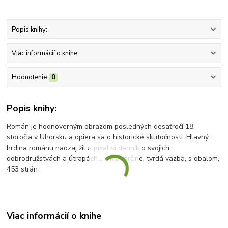
Popis knihy:
Viac informácií o knihe
Hodnotenie
0
Popis knihy:
Román je hodnoverným obrazom posledných desaťročí 18.
storočia v Uhorsku a opiera sa o historické skutočnosti. Hlavný
hrdina románu naozaj žil a písal si denník o svojich
dobrodružstvách a útrapách... v maďarčine, tvrdá väzba, s obalom,
453 strán
Viac informácií o knihe