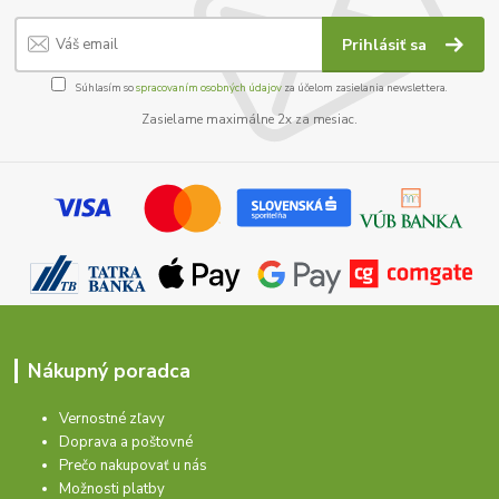
Prihlásiť sa
Súhlasím so
spracovaním osobných údajov
za účelom zasielania newslettera.
Zasielame maximálne 2x za mesiac.
Nákupný poradca
Vernostné zľavy
Doprava a poštovné
Prečo nakupovať u nás
Možnosti platby