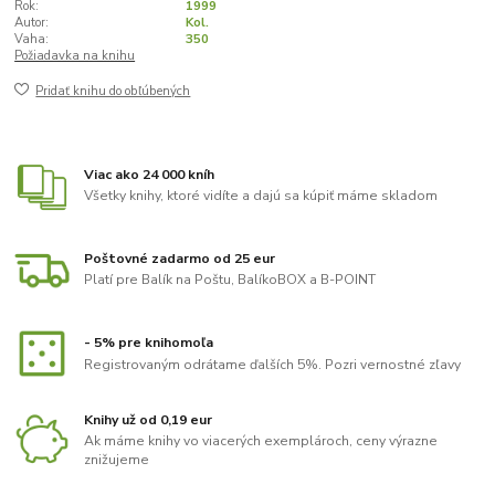
Rok:
1999
Autor:
Kol.
Vaha:
350
Požiadavka na knihu
Pridať knihu do obľúbených
Viac ako 24 000 kníh
Všetky knihy, ktoré vidíte a dajú sa kúpiť máme skladom
Poštovné zadarmo od 25 eur
Platí pre Balík na Poštu, BalíkoBOX a B-POINT
- 5% pre knihomoľa
Registrovaným odrátame ďalších 5%. Pozri vernostné zľavy
Knihy už od 0,19 eur
Ak máme knihy vo viacerých exemplároch, ceny výrazne
znižujeme