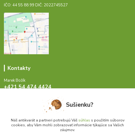
IČO: 44 55 88 99 DIČ: 2022745527
Kontakty
Marek Božík
+421 54 474 4424
Pondelok - Piatok 8-17 hod.
Sušienku?
info@antikvariat.sk
Náš antikvarát a partneri potrebujú Váš
súhlas
s použitím súborov
cookies, aby Vám mohli zobrazovať informácie týkajúce sa Vašich
záujmov.