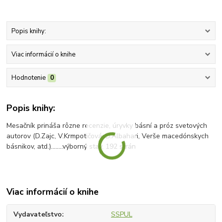
Popis knihy:
Viac informácií o knihe
Hodnotenie
0
Popis knihy:
Mesačník prináša rôzne recenzie, úryvky básní a próz svetových
autorov (D.Zajc, V.Krmpotičová, D.Albahari, Verše macedónskych
básnikov, atd.)........výborný stav, 192 strán
Viac informácií o knihe
Vydavateľstvo
SSPUL