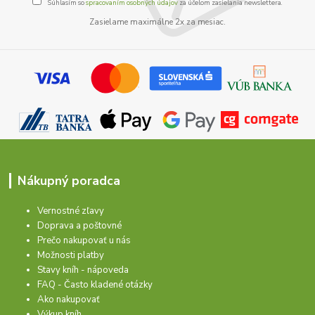
Súhlasím so
spracovaním osobných údajov
za účelom zasielania newslettera.
Zasielame maximálne 2x za mesiac.
Nákupný poradca
Vernostné zľavy
Doprava a poštovné
Prečo nakupovať u nás
Možnosti platby
Stavy kníh - nápoveda
FAQ - Často kladené otázky
Ako nakupovať
Výkup kníh