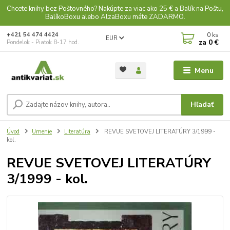
Chcete knihy bez Poštovného? Nakúpte za viac ako 25 € a Balík na Poštu,
BalíkoBoxu alebo AlzaBoxu máte ZADARMO.
0
ks
+421 54 474 4424
EUR
za
0 €
Pondelok - Piatok 8-17 hod.
Menu
Hľadať
Úvod
Umenie
Literatúra
REVUE SVETOVEJ LITERATÚRY 3/1999 -
kol.
REVUE SVETOVEJ LITERATÚRY
3/1999 - kol.