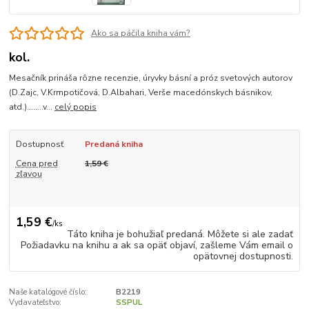
Ako sa páčila kniha vám?
kol.
Mesačník prináša rôzne recenzie, úryvky básní a próz svetových autorov
(D.Zajc, V.Krmpotičová, D.Albahari, Verše macedónskych básnikov,
atd.)........v...
celý popis
Dostupnosť
Predaná kniha
Cena pred
1,59 €
zľavou
1,59 €
/
ks
Táto kniha je bohužiaľ predaná. Môžete si ale zadať
Požiadavku na knihu a ak sa opäť objaví, zašleme Vám email o
opätovnej dostupnosti.
Naše katalógové číslo:
B2219
Vydavateľstvo:
SSPUL