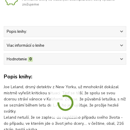
znižujeme
Popis knihy:
Viac informácií o knihe
Hodnotenie
0
Popis knihy:
Joe Leland, drsný detektiv z New Yorku, už mnohokrát dokázal
mistrně vyřešit kritickou situaci. Teď se těší, že spolu se svou
dcerou stráví vánoce v Kalifornii. Zdá se, že půvabná letuška, s níž
se seznámí během letu do L.A., ho jen ujišťuje, že prožije hezké
svátky.
Leland netuší, že se zaplete do nejtěžšího případu svého života -
do případu, ve kterém jde o život jeho dcery.... v češtine, obal, 216
strán, tvrdá väzba