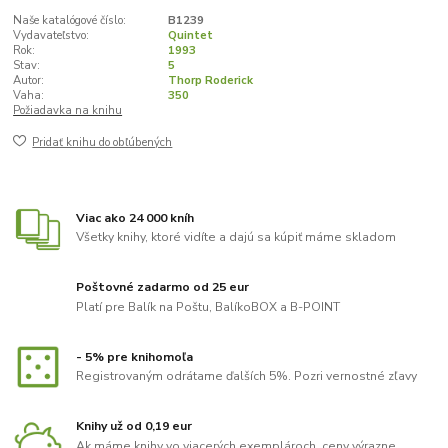
Naše katalógové číslo:
B1239
Vydavateľstvo:
Quintet
Rok:
1993
Stav:
5
Autor:
Thorp Roderick
Vaha:
350
Požiadavka na knihu
Pridať knihu do obľúbených
Viac ako 24 000 kníh
Všetky knihy, ktoré vidíte a dajú sa kúpiť máme skladom
Poštovné zadarmo od 25 eur
Platí pre Balík na Poštu, BalíkoBOX a B-POINT
- 5% pre knihomoľa
Registrovaným odrátame ďalších 5%. Pozri vernostné zľavy
Knihy už od 0,19 eur
Ak máme knihy vo viacerých exemplároch, ceny výrazne