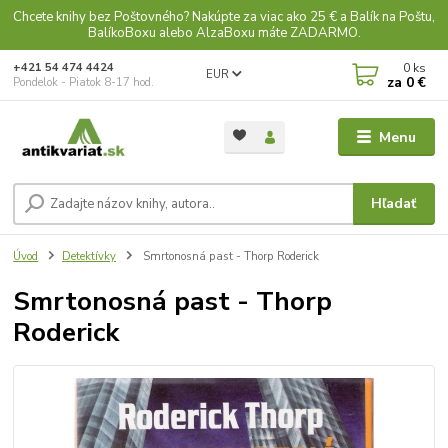
Chcete knihy bez Poštovného? Nakúpte za viac ako 25 € a Balík na Poštu,
BalíkoBoxu alebo AlzaBoxu máte ZADARMO.
0
ks
+421 54 474 4424
EUR
za
0 €
Pondelok - Piatok 8-17 hod.
Menu
Hľadať
Úvod
Detektívky
Smrtonosná past - Thorp Roderick
Smrtonosná past - Thorp
Roderick