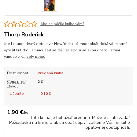
Ako sa páčila kniha vám?
Thorp Roderick
Joe Leland, drsný detektiv z New Yorku, už mnohokrát dokázal mistrně
vyřešit kritickou situaci. Teď se těší, že spolu se svou dcerou stráví
vánoce v K...
celý popis
Dostupnosť
Predaná kniha
Cena pred
2 €
zľavou
Ušetríte
0,10 €
1,90 €
/
ks
Táto kniha je bohužiaľ predaná. Môžete si ale zadať
Požiadavku na knihu a ak sa opäť objaví, zašleme Vám email o
opätovnej dostupnosti.